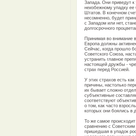
Запада. Они приведут к 
неизбежному упадку ее
Штатов. В конечном сче
несомненно, будет прин
с Западом или нет, ста
долгосрочного процвета
Принимая во внимание 
Европа должны активнее
Сейчас, когда прошло б
Советского Союза, наст
устранить главное преп
настоящей дружбы - чр
страх перед Россией.
У этих страхов есть как
причины, настолько пер
их бывает сложно отдели
субъективные составля
соответствуют объектив
о том, как часто взросл
которых они боялись в 
То же самое происходит
сравнению с Советским
пришедшая в упадок рос