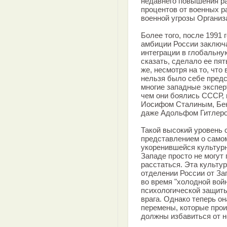
недавнего повышения ра
процентов от военных р
военной угрозы Организ
Более того, после 1991 
амбиции России заключа
интеграции в глобальну
сказать, сделало ее пя
же, несмотря на то, что
нельзя было себе предс
многие западные экспер
чем они боялись СССР, 
Иосифом Сталиным, Бени
даже Адольфом Гитлером 
Такой высокий уровень 
представлением о самом
укоренившейся культурн
Западе просто не могут 
расстаться. Эта культу
отделении России от За
во время "холодной вой
психологической защиты
врага. Однако теперь о
перемены, которые про
должны избавиться от н