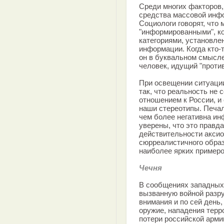
Среди многих факторов
средства массовой инф
Социологи говорят, что
"информированными", ко
категориями, установл
информации. Когда кто-т
он в буквальном смысле
человек, идущий "проти
При освещении ситуаци
так, что реальность не
отношением к России, 
наши стереотипы. Печал
чем более негативна ин
уверены, что это правда
действительности аксио
сюрреалистичного образ
наиболее ярких примеро
Чечня
В сообщениях западных
вызванную войной разру
внимания и по сей день
оружие, нападения терр
потери российской армии