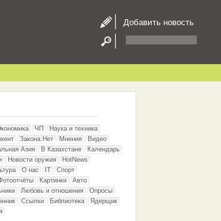
Добавить новость
Экономика
ЧП
Наука и техника
кент
Закона.Нет
Мнения
Видео
альная Азия
В Казахстане
Календарь
и
Новости оружия
HotNews
ьтура
О нас
IT
Спорт
Фотоотчёты
Картинки
Авто
ьчики
Любовь и отношения
Опросы
енник
Ссылки
Библиотека
Ядерщик
я