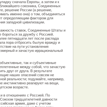
упадку сначала Европы, а затем и к
 ближайшего союзника, Соединенных
те, решение России (а решение,
имать именно она) о том, объединяться
нет определяющим фактором для
ния западной цивилизации.
важность ставок, Соединенные Штаты и
 бороться за дружбу с Россией.
олее пятнадцати лет после распада
ала пора отбросить былую вражду и
ятствие на пути установления
езмерный и зачастую иррациональный
 объективные, так и субъективные
еплетенные между собой, что зачастую
ть друг от друга. В результате
ющие наших опасений совсем не
ной реальности; подумайте, например,
ые инстинктивно реагируют на вещи,
детском возрасте.
 и в отношениях с Россией. По
 Союзом тридцатилетней давности
сийская армия, даже с учетом