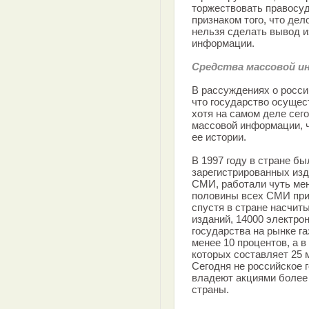
торжествовать правосуд
признаком того, что дел
нельзя сделать вывод и
информации.
Средства массовой и
В рассуждениях о росс
что государство осущес
хотя на самом деле сег
массовой информации, ч
ее истории.
В 1997 году в стране бы
зарегистрированных изд
СМИ, работали чуть мен
половины всех СМИ при
спустя в стране насчит
изданий, 14000 электро
государства на рынке га
менее 10 процентов, а 
которых составляет 25 
Сегодня не российское 
владеют акциями более
страны.