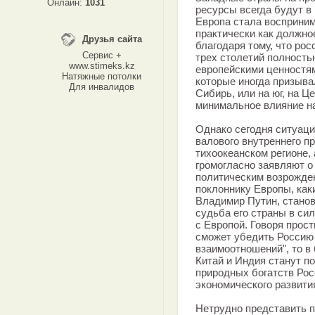
Онлайн:
1031
ресурсы всегда будут в 
Европа стала восприним
практически как должное
Друзья сайта
благодаря тому, что ро
Сервис +
трех столетий полност
www.stimeks.kz
европейскими ценностям
Натяжные потолки
которые иногда призыва
Для инвалидов
Сибирь, или на юг, на 
минимальное влияние на
Однако сегодня ситуаци
валового внутреннего пр
тихоокеанском регионе,
громогласно заявляют о
политическим возрожден
поклоннику Европы, как
Владимир Путин, станов
судьба его страны в си
с Европой. Говоря прос
сможет убедить Россию
взаимоотношений", то в
Китай и Индия станут п
природных богатств Росс
экономического развити
Нетрудно представить 