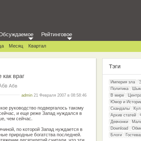
Обсуждаемое
Рейтинговое
ца
Месяц
Квартал
Тэги
е как враг
Империя зла
Абв
Абв
Политика
Шым
admin
21 Февраля 2007 в 08:58:46
В мире
Центр
Юмор и Истори
кое руководство подвергалось такому
Скандалы
Кул
сейчас, и еще реже Запад нуждался в
Архив статей
е, чем сейчас.
Девчонки
Мал
Download
Обм
чиной, по которой Запад нуждается в
ные природные богатства последней.
Блоги
Гостева
тяжении десятилетий считали, что эти