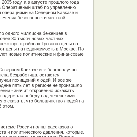
2005 году, а в августе прошлого года
 Оперативный штаб по управлению
 операциями на Северном Кавказе и
печения безопасности местной
ло одного миллиона беженцев в
олее 30 тысяч новых частных
 некоторых районах Грозного цены на
т цены на недвижимость в Москве. По
вуют новые политические и финансовые
 Северном Кавказе все благополучно -
нена безработица, остаются
лучаи похищений людей. И все же
едние пять лет в регионе не произошло
ений - значит откровенно искажать
я одержала победу над чеченскими
ело сказать, что большинство людей на
б этом.
истеме России полны рассказов о
ств и политического давления, которые,