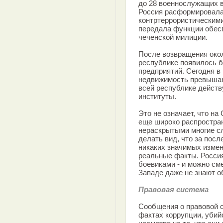
до 28 военнослужащих в 
Россия расформировала
контртеррористическими
передала функции обес
чеченской милиции.
После возвращения око
республике появилось б
предприятий. Сегодня в
недвижимость превышаю
всей республике дейст
институты.
Это не означает, что на
еще широко распростра
нераскрытыми многие с
делать вид, что за посл
никаких значимых измен
реальные факты. Росси
боевиками - и можно см
Западе даже не знают о
Правовая система
Сообщения о правовой с
фактах коррупции, убий