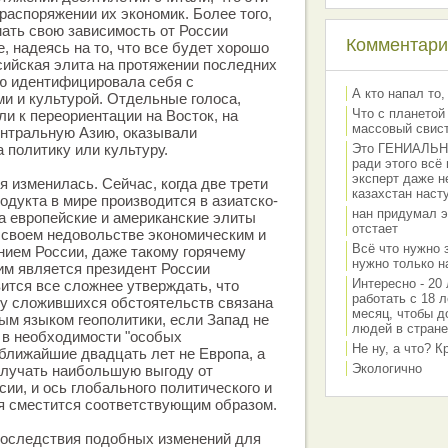
распоряжении их экономик. Более того,
ать свою зависимость от России
Комментарии
, надеясь на то, что все будет хорошо
ссийская элита на протяжении последних
ью идентифицировала себя с
А кто напал то,
и и культурой. Отдельные голоса,
Что с планетой
ли к переориентации на Восток, на
массовый свис
Центральную Азию, оказывали
 политику или культуру.
Это ГЕНИАЛЬНО 
ради этого всё
эксперт даже н
я изменилась. Сейчас, когда две трети
казахстан наст
одукта в мире производится в азиатско-
нан придумал э
 а европейские и американские элиты
отстает
 своем недовольстве экономическим и
Всё что нужно 
ием России, даже такому горячему
нужно только на
им является президент России
Интересно - 20 
ится все сложнее утверждать, что
работать с 18 л
лу сложившихся обстоятельств связана
месяц, чтобы д
тым языком геополитики, если Запад не
людей в стране
 в необходимости "особых
Не ну, а что? 
 ближайшие двадцать лет не Европа, а
Экологично
олучать наибольшую выгоду от
ии, и ось глобального политического и
я сместится соответствующим образом.
последствия подобных изменений для