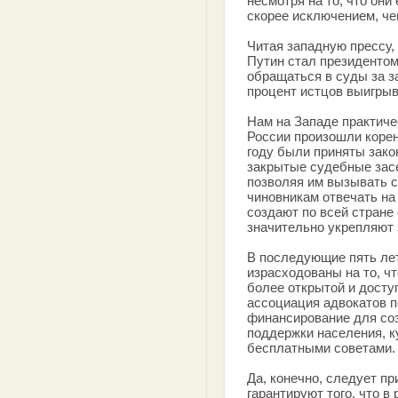
несмотря на то, что они
скорее исключением, че
Читая западную прессу, 
Путин стал президентом
обращаться в суды за за
процент истцов выигрыв
Нам на Западе практичес
России произошли корен
году были приняты зако
закрытые судебные зас
позволяя им вызывать 
чиновникам отвечать на
создают по всей стране
значительно укрепляют 
В последующие пять ле
израсходованы на то, ч
более открытой и досту
ассоциация адвокатов 
финансирование для соз
поддержки населения, к
бесплатными советами.
Да, конечно, следует пр
гарантируют того, что в