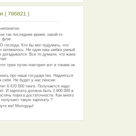
 ( 786821 )
 непонятно
 не так последнее время, какой-то
т фляг
господа. Кто бы мог подумать, что
 и затевалось. Ни один наш шибко умный
е догадывался. Все то думали, что жана
упит
тот трюк путин повторил вот и токаев не
знать про наше государство. Надеяться
 себя. Не будет у нас пенсии.
лет 6 670 000 тенге. Получается надо
ет. И зарплата должна быть 2 800 000 в
остичь порога достаточности. Как много
 получают такую зарплату ?
Круто же! Молодцы!