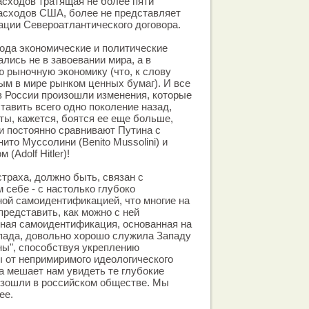
сходов тратящая не более пяти
асходов США, более не представляет
ации Североатлантического договора.
года экономические и политические
лись не в завоевании мира, а в
ю рыночную экономику (что, к слову
тым в мире рынком ценных бумаг). И все
 в России произошли изменения, которые
тавить всего одно поколение назад,
ты, кажется, боятся ее еще больше,
и постоянно сравнивают Путина с
то Муссолини (Benito Mussolini) и
(Adolf Hitler)!
страха, должно быть, связан с
 себе - с настолько глубоко
ой самоидентификацией, что многие на
представить, как можно с ней
рная самоидентификация, основанная на
пада, довольно хорошо служила Западу
ны", способствуя укреплению
 от непримиримого идеологического
на мешает нам увидеть те глубокие
изошли в российском обществе. Мы
ее.