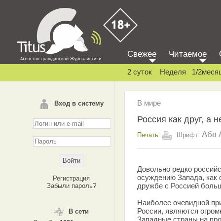
Свежее
Читаемое
2 суток
Неделя
1/2меся
В мире
Вход в систему
Россия как друг, а н
Абв
Печать:
Шрифт:
Довольно редко российс
осуждению Запада, как 
Регистрация
дружбе с Россией больш
Забыли пароль?
Наиболее очевидной при
России, являются огром
В сети
Западные страны на про