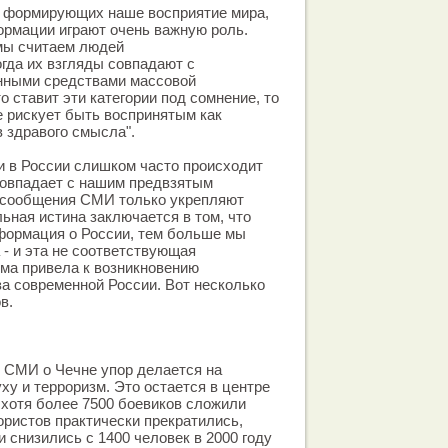
, формирующих наше восприятие мира,
ормации играют очень важную роль.
 мы считаем людей
гда их взгляды совпадают с
енными средствами массовой
о ставит эти категории под сомнение, то
 рискует быть воспринятым как
в здравого смысла".
и в России слишком часто происходит
 совпадает с нашим предвзятым
и сообщения СМИ только укрепляют
ьная истина заключается в том, что
формация о России, тем больше мы
 - и эта не соответствующая
ма привела к возникновению
а современной России. Вот несколько
в.
 СМИ о Чечне упор делается на
ху и терроризм. Это остается в центре
, хотя более 7500 боевиков сложили
ористов практически прекратились,
 снизились с 1400 человек в 2000 году