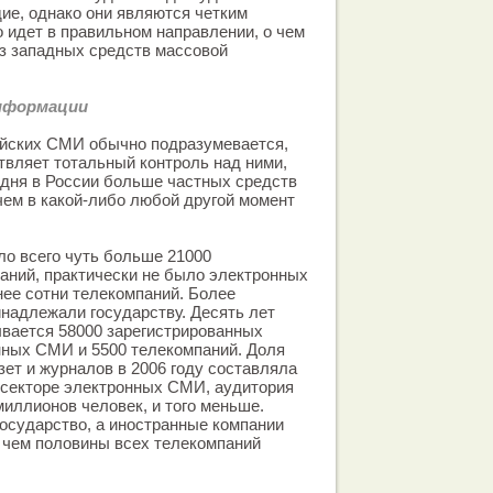
ие, однако они являются четким
о идет в правильном направлении, о чем
з западных средств массовой
нформации
ийских СМИ обычно подразумевается,
твляет тотальный контроль над ними,
одня в России больше частных средств
ем в какой-либо любой другой момент
ло всего чуть больше 21000
аний, практически не было электронных
ее сотни телекомпаний. Более
надлежали государству. Десять лет
ывается 58000 зарегистрированных
нных СМИ и 5500 телекомпаний. Доля
зет и журналов в 2006 году составляла
в секторе электронных СМИ, аудитория
миллионов человек, и того меньше.
государство, а иностранные компании
 чем половины всех телекомпаний