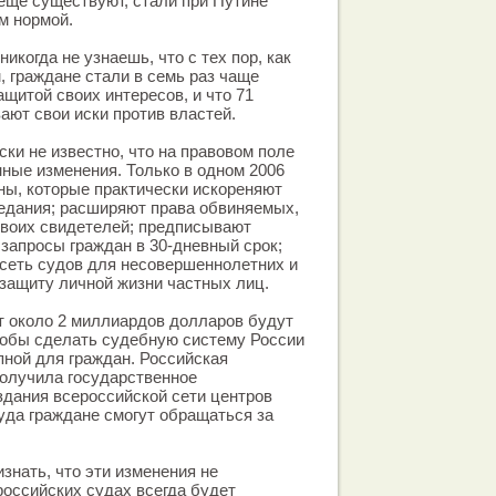
 еще существуют, стали при Путине
м нормой.
никогда не узнаешь, что с тех пор, как
, граждане стали в семь раз чаще
щитой своих интересов, и что 71
ают свои иски против властей.
ки не известно, что на правовом поле
ные изменения. Только в одном 2006
ны, которые практически искореняют
едания; расширяют права обвиняемых,
своих свидетелей; предписывают
 запросы граждан в 30-дневный срок;
 сеть судов для несовершеннолетних и
защиту личной жизни частных лиц.
т около 2 миллиардов долларов будут
тобы сделать судебную систему России
пной для граждан. Российская
получила государственное
дания всероссийской сети центров
уда граждане смогут обращаться за
изнать, что эти изменения не
 российских судах всегда будет