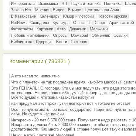
Империя зла
Экономика
ЧП
Наука и техника
Политика
Шымк
Закона.Нет
Мнения
Видео
В мире
Центральная Азия
В Казахстане
Календарь
Юмор и Истории
Новости оружия
HotNews
Скандалы
Культура
О нас
IT
Спорт
Архив статей
Фотоотчёты
Картинки
Авто
Девчонки
Мальчики
Любовь и отношения
Опросы
Download
Обменник
Ссылки
Библиотека
Ядерщик
Блоги
Гостевая
Комментарии ( 786821 )
А кто напал то, непонятно
Что с планетой не так последнее время, какой-то массовый свист
Это ГЕНИАЛЬНО господа. Кто бы мог подумать, что ради этого вс
затевалось. Ни один наш шибко умный эксперт даже не догадывал
Все то думали, что жана казахстан наступит
нан придумал этот трюк путин повторил вот и токаев не отстает
Всё что нужно знать про наше государство. Надеяться нужно толь
себя. Не будет у нас пенсии.
Интересно - 20 лет 6 670 000 тенге. Получается надо работать с 18
И зарплата должна быть 2 800 000 в месяц, чтобы достичь порога
достаточности. Как много людей в стране получают такую зарплат
Не ну, а что? Круто же! Молодцы!