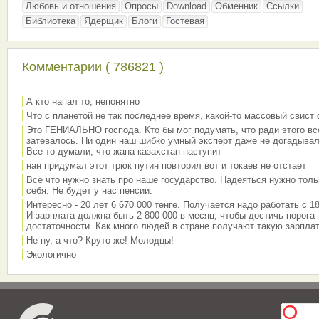
Любовь и отношения
Опросы
Download
Обменник
Ссылки
Библиотека
Ядерщик
Блоги
Гостевая
Комментарии ( 786821 )
А кто напал то, непонятно
Что с планетой не так последнее время, какой-то массовый свист
Это ГЕНИАЛЬНО господа. Кто бы мог подумать, что ради этого вс
затевалось. Ни один наш шибко умный эксперт даже не догадывал
Все то думали, что жана казахстан наступит
нан придумал этот трюк путин повторил вот и токаев не отстает
Всё что нужно знать про наше государство. Надеяться нужно толь
себя. Не будет у нас пенсии.
Интересно - 20 лет 6 670 000 тенге. Получается надо работать с 18
И зарплата должна быть 2 800 000 в месяц, чтобы достичь порога
достаточности. Как много людей в стране получают такую зарплат
Не ну, а что? Круто же! Молодцы!
Экологично