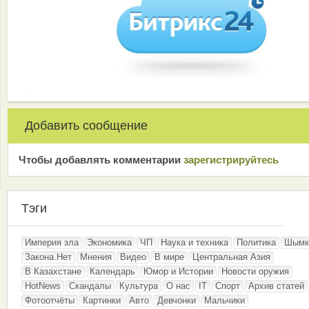
Добавить сообщение
Чтобы добавлять комментарии
зарeгиcтрирyйтeсь
Тэги
Империя зла
Экономика
ЧП
Наука и техника
Политика
Шымк
Закона.Нет
Мнения
Видео
В мире
Центральная Азия
В Казахстане
Календарь
Юмор и Истории
Новости оружия
HotNews
Скандалы
Культура
О нас
IT
Спорт
Архив статей
Фотоотчёты
Картинки
Авто
Девчонки
Мальчики