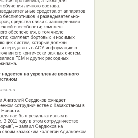
йствия противника, а также для
и обучения личного состава.
зведывательные средства от аппаратов
о беспилотников и разведывательно-
оров; средства связи с защищенными
скной способности; комплект
ого обеспечения, в том числе
сти; комплект бортовых и носимых
яющих систем, которые должны
ь и передавать в АСУ информацию о
тоянии его критически важных систем,
запасе ГСМ и других расходных
экипажа.
надеется на укрепление военного
хстаном
Новости
и Анатолий Сердюков ожидает
оенном сотрудничестве с Казахстаном в
 Новости.
 для нас был результативным в
. В 2011 году в этом сотрудничестве
орыв", – заявил Сердюков на
о своим казахским коллегой Адильбеком