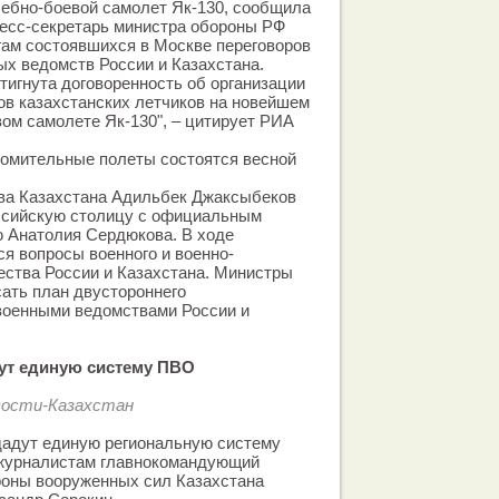
чебно-боевой самолет Як-130, сообщила
ресс-секретарь министра обороны РФ
гам состоявшихся в Москве переговоров
х ведомств России и Казахстана.
стигнута договоренность об организации
в казахстанских летчиков на новейшем
ом самолете Як-130", – цитирует РИА
комительные полеты состоятся весной
тва Казахстана Адильбек Джаксыбеков
оссийскую столицу с официальным
ю Анатолия Сердюкова. В ходе
я вопросы военного и военно-
ества России и Казахстана. Министры
ать план двустороннего
военными ведомствами России и
дут единую систему ПВО
вости-Казахстан
дадут единую региональную систему
журналистам главнокомандующий
оны вооруженных сил Казахстана