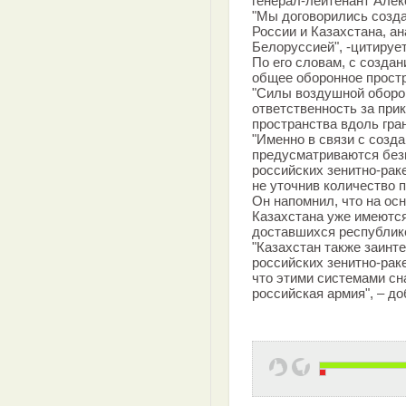
генерал-лейтенант Алек
"Мы договорились созд
России и Казахстана, ан
Белоруссией", -цитируе
По его словам, с созда
общее оборонное простр
"Силы воздушной оборо
ответственность за при
пространства вдоль гран
"Именно в связи с соз
предусматриваются без
российских зенитно-раке
не уточнив количество 
Он напомнил, что на о
Казахстана уже имеются
доставшихся республик
"Казахстан также заинт
российских зенитно-рак
что этими системами с
российская армия", – д