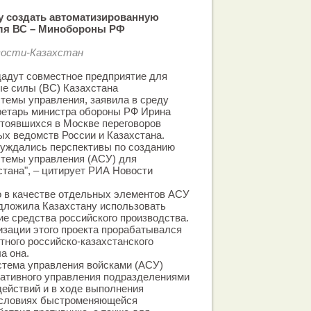
у создать автоматизированную
для ВС – Минобороны РФ
вости-Казахстан
дадут совместное предприятие для
е силы (ВС) Казахстана
темы управления, заявила в среду
ретарь министра обороны РФ Ирина
стоявшихся в Москве переговоров
х ведомств России и Казахстана.
суждались перспективы по созданию
стемы управления (АСУ) для
тана", – цитирует РИА Новости
о в качестве отдельных элементов АСУ
дложила Казахстану использовать
е средства российского производства.
изации этого проекта прорабатывался
тного российско-казахстанского
а она.
стема управления войсками (АСУ)
ративного управления подразделениями
действий и в ходе выполнения
условиях быстроменяющейся