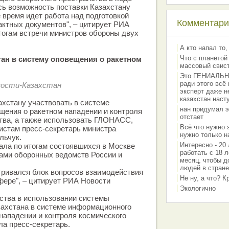
ь возможность поставки Казахстану
 время идет работа над подготовкой
Комментарии
ктных документов", – цитирует РИА
тогам встречи министров обороны двух
А кто напал то,
Что с планетой
тан в систему оповещения о ракетном
массовый свис
Это ГЕНИАЛЬНО 
ради этого всё
вости-Казахстан
эксперт даже н
казахстан наст
хстану участвовать в системе
нан придумал э
ения о ракетном нападении и контроля
отстает
тва, а также использовать ГЛОНАСС,
Всё что нужно 
истам пресс-секретарь министра
нужно только на
льчук.
Интересно - 20 
ала по итогам состоявшихся в Москве
работать с 18 л
ами оборонных ведомств России и
месяц, чтобы д
людей в стране
тривался блок вопросов взаимодействия
Не ну, а что? 
фере", – цитирует РИА Новости
Экологично
ства в использовании системы
ахстана в системе информационного
нападении и контроля космического
ла пресс-секретарь.