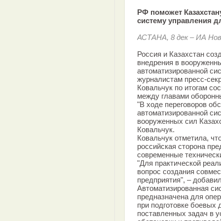
РФ поможет Казахстан
систему управления 
АСТАНА, 8 дек – ИА Но
Россия и Казахстан соз
внедрения в вооруженны
автоматизированной сис
журналистам пресс-сек
Ковальчук по итогам со
между главами оборонны
"В ходе переговоров об
автоматизированной си
вооруженных сил Казахс
Ковальчук.
Ковальчук отметила, чт
российская сторона пре
современные технически
"Для практической реал
вопрос создания совмес
предприятия", – добавил
Автоматизированная си
предназначена для опе
при подготовке боевых 
поставленных задач в 