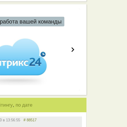
работа вашей команды
,
йтингу
по дате
10 в 13:56:55
# 88517