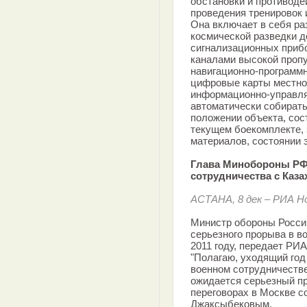
обстановки и противоде
проведения тренировок 
Она включает в себя ра
космической разведки д
сигнализационных приб
каналами высокой пропу
навигационно-программн
цифровые карты местно
информационно-управл
автоматически собират
положении объекта, сос
текущем боекомплекте, 
материалов, состоянии 
Глава Минобороны РФ 
сотрудничества с Каза
АCТАНА, 8 дек – РИА 
Министр обороны Росси
серьезного прорыва в в
2011 году, передает РИА
"Полагаю, уходящий год
военном сотрудничестве
ожидается серьезный пр
переговорах в Москве с
Джаксыбековым.