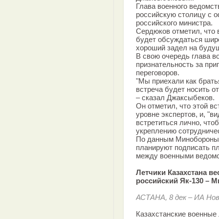
Глава военного ведомст
российскую столицу с 
российского министра.
Сердюков отметил, что 
будет обсуждаться широ
хороший задел на будущ
В свою очередь глава в
признательность за при
переговоров.
"Мы приехали как брать
встреча будет носить о
– сказал Джаксыбеков.
Он отметил, что этой в
уровне экспертов, и, "
встретиться лично, что
укреплению сотрудничес
По данным Минобороны 
планируют подписать пл
между военными ведомст
Летчики Казахстана ве
российский Як-130 – 
АСТАНА, 8 дек – ИА Но
Казахстанские военные 