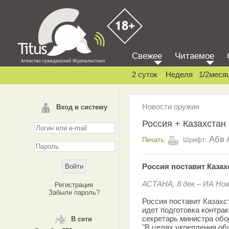
Свежее
Читаемое
2 суток
Неделя
1/2меся
Новости оружия
Вход в систему
Россия + Казахстан
Абв
Печать:
Шрифт:
Россия поставит Казах
АСТАНА, 8 дек – ИА Но
Регистрация
Забыли пароль?
Россия поставит Казахс
идет подготовка контрак
секретарь министра обо
В сети
"В целях укрепления об