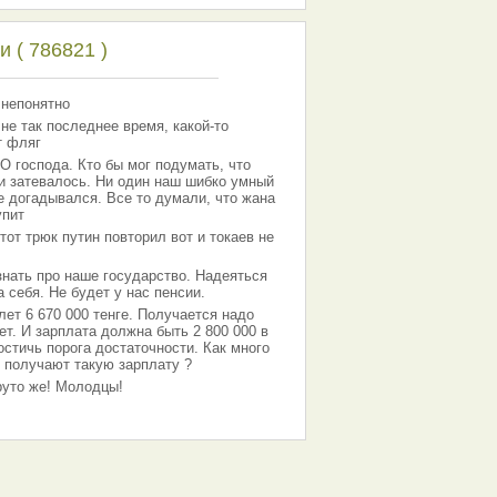
 ( 786821 )
 непонятно
 не так последнее время, какой-то
т фляг
господа. Кто бы мог подумать, что
 и затевалось. Ни один наш шибко умный
е догадывался. Все то думали, что жана
упит
тот трюк путин повторил вот и токаев не
знать про наше государство. Надеяться
 себя. Не будет у нас пенсии.
лет 6 670 000 тенге. Получается надо
ет. И зарплата должна быть 2 800 000 в
остичь порога достаточности. Как много
 получают такую зарплату ?
Круто же! Молодцы!