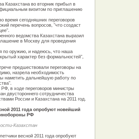
ва Казахстана во вторник прибыл в
официальным визитом по приглашению
во время сегодняшних переговоров
кий перечень вопросов, "что создаст
ее".
оенного ведомства Казахстана выразил
глашение в Москву для проведения
я по оружию, и надеюсь, что наша
ткрытый характер без формальностей",
стрече предшествовали переговоры на
видимо, назрела необходимость
бы наметить дальнейшую работу по
тва".
РФ, в ходе переговоров министры
ан двустороннего сотрудничества
вами России и Казахстана на 2011 год.
сной 2011 года опробуют новейший
Минобороны РФ
вости-Казахстан
летчики весной 2011 года опробуют