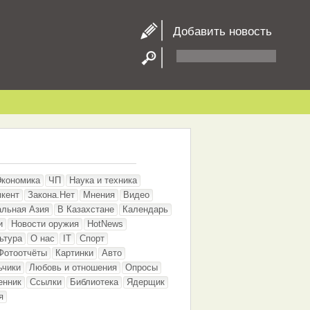
Добавить новость
Экономика
ЧП
Наука и техника
кент
Закона.Нет
Мнения
Видео
альная Азия
В Казахстане
Календарь
и
Новости оружия
HotNews
ьтура
О нас
IT
Спорт
Фотоотчёты
Картинки
Авто
ьчики
Любовь и отношения
Опросы
енник
Ссылки
Библиотека
Ядерщик
я