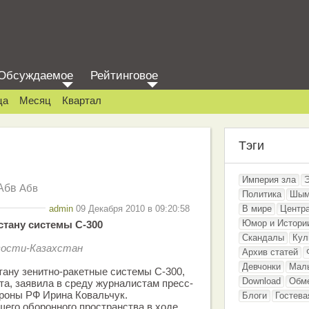
Обсуждаемое
Рейтинговое
ца
Месяц
Квартал
Тэги
Империя зла
Абв
Абв
Политика
Шым
admin
09 Декабря 2010 в 09:20:58
В мире
Центр
Юмор и Истори
стану системы С-300
Скандалы
Кул
вости-Казахстан
Архив статей
Девчонки
Мал
тану зенитно-ракетные системы С-300,
Download
Обм
та, заявила в среду журналистам пресс-
роны РФ Ирина Ковальчук.
Блоги
Гостева
щего оборонного пространства в ходе