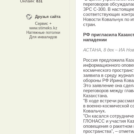
Онлайн:
831
переговоров обсуждалас
ЗРС С-300. В настоящее
соответствующих контра
Друзья сайта
Новости Ковальчук по и
Сервис +
стран.
www.stimeks.kz
Натяжные потолки
РФ пригласила Казахс
Для инвалидов
нападении
АСТАНА, 8 дек – ИА Но
Россия предложила Каза
информационного оповещ
космического пространс
заявила в среду журнал
обороны РФ Ирина Кова
Это заявление она сдел
переговоров между глав
Казахстана.
"В ходе встречи рассма
в военно-космической с
Ковальчук.
"Он касался сотрудниче
ГЛОНАСС и участия Каз
оповещения о ракетном 
пространства", – отмети