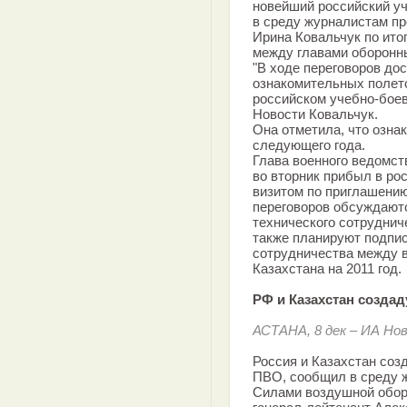
новейший российский у
в среду журналистам п
Ирина Ковальчук по ито
между главами оборонны
"В ходе переговоров до
ознакомительных полето
российском учебно-боев
Новости Ковальчук.
Она отметила, что озна
следующего года.
Глава военного ведомс
во вторник прибыл в р
визитом по приглашени
переговоров обсуждаютс
технического сотруднич
также планируют подпис
сотрудничества между 
Казахстана на 2011 год.
РФ и Казахстан созда
АСТАНА, 8 дек – ИА Но
Россия и Казахстан соз
ПВО, сообщил в среду 
Силами воздушной обор