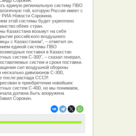
сандр Сорокин.
ать единую региональную систему ПВО
алогичную той, которую Россия имеет с
т РИА Новости Сорокина.
нием этой системы будет укреплено
анство обеих стран.
ны Казахстана возьмут на себя
крытие российского воздушного
ицы с Казахстаном", – отметил он.
данием единой системы ПВО
возмездные поставки в Казахстан
тных систем С-300", – сказал генерал,
поставляемых систем и сроки поставки.
снащении сил воздушной обороны
 несколько дивизионов С-300,
е после распада СССР.
ересован в приобретении новейших
етных систем С-400, но мы понимаем,
начала должна быть вооружена
обавил Сорокин.