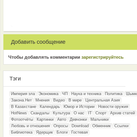
Добавить сообщение
Чтобы добавлять комментарии
зарeгиcтрирyйтeсь
Тэги
Империя зла
Экономика
ЧП
Наука и техника
Политика
Шымк
Закона.Нет
Мнения
Видео
В мире
Центральная Азия
В Казахстане
Календарь
Юмор и Истории
Новости оружия
HotNews
Скандалы
Культура
О нас
IT
Спорт
Архив статей
Фотоотчёты
Картинки
Авто
Девчонки
Мальчики
Любовь и отношения
Опросы
Download
Обменник
Ссылки
Библиотека
Ядерщик
Блоги
Гостевая