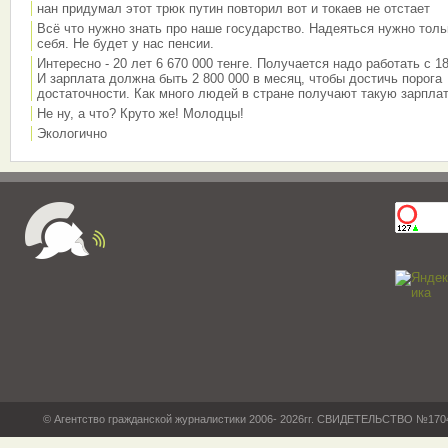
нан придумал этот трюк путин повторил вот и токаев не отстает
Всё что нужно знать про наше государство. Надеяться нужно толь
себя. Не будет у нас пенсии.
Интересно - 20 лет 6 670 000 тенге. Получается надо работать с 18
И зарплата должна быть 2 800 000 в месяц, чтобы достичь порога
достаточности. Как много людей в стране получают такую зарплат
Не ну, а что? Круто же! Молодцы!
Экологично
© Агентство гражданской журналистики 2006- 2026гг. СВИДЕТЕЛЬСТВО №17