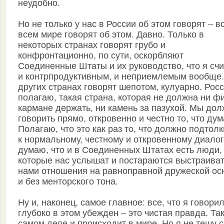
неудобно.
Но не только у нас в России об этом говорят – в
всем мире говорят об этом. Давно. Только в
некоторых странах говорят грубо и
конфронтационно, по сути, оскорбляют
Соединенные Штаты и их руководство, что я сч
и контрпродуктивным, и неприемлемым вообще.
других странах говорят шепотом, кулуарно. Росс
полагаю, такая страна, которая не должна ни фи
кармане держать, ни камень за пазухой. Мы до
говорить прямо, откровенно и честно то, что дум
Полагаю, что это как раз то, что должно подтолк
к нормальному, честному и откровенному диалог
думаю, что и в Соединенных Штатах есть люди,
которые нас услышат и постараются выстраиват
нами отношения на равноправной дружеской ос
и без менторского тона.
Ну и, наконец, самое главное: все, что я говорил
глубоко в этом убежден – это чистая правда. Так
самом деле и происходит в мире. Но я не тешу 