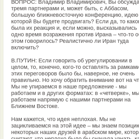
ВОПРОС: Владимир Владимирович, Вы обсужда
тремя партнерами и, может быть, с Аббасом,
большую ближневосточную конференцию, идею
которой Вы будете продвигать? Если да, то како
была их реакция и, если можно, высказывались
одно время возражения против Ирана – что-то о
этом говорилось? Реалистично ли Иран туда
включить?
В.ПУТИН: Если говорить об урегулировании в
целом, то, конечно, кого-то оставлять за рамкам
этих переговоров было бы, наверное, не очень
правильно. Но хочу обратить внимание вот на чт
Мы не упираемся в наше предложение - мы
работаем и в других форматах: в «четверке», м
работаем напрямую с нашими партнерами на
Ближнем Востоке.
Нам кажется, что идея неплохая. Мы не
зацикливаемся на этой идее – мы знаем позици
некоторых наших друзей в арабском мире, кото
считают, что неплохо было бы сначала узнать, к