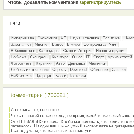
Чтобы добавлять комментарии
зарeгиcтрирyйтeсь
Тэги
Империя зла
Экономика
ЧП
Наука и техника
Политика
Шымк
Закона.Нет
Мнения
Видео
В мире
Центральная Азия
В Казахстане
Календарь
Юмор и Истории
Новости оружия
HotNews
Скандалы
Культура
О нас
IT
Спорт
Архив статей
Фотоотчёты
Картинки
Авто
Девчонки
Мальчики
Любовь и отношения
Опросы
Download
Обменник
Ссылки
Библиотека
Ядерщик
Блоги
Гостевая
Комментарии ( 786821 )
А кто напал то, непонятно
Что с планетой не так последнее время, какой-то массовый свист
Это ГЕНИАЛЬНО господа. Кто бы мог подумать, что ради этого вс
затевалось. Ни один наш шибко умный эксперт даже не догадывал
Все то думали, что жана казахстан наступит