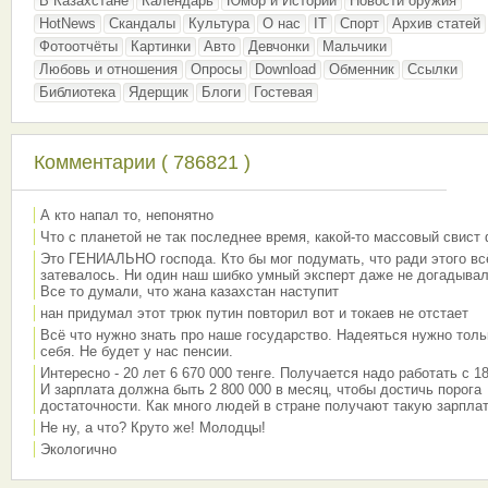
В Казахстане
Календарь
Юмор и Истории
Новости оружия
HotNews
Скандалы
Культура
О нас
IT
Спорт
Архив статей
Фотоотчёты
Картинки
Авто
Девчонки
Мальчики
Любовь и отношения
Опросы
Download
Обменник
Ссылки
Библиотека
Ядерщик
Блоги
Гостевая
Комментарии ( 786821 )
А кто напал то, непонятно
Что с планетой не так последнее время, какой-то массовый свист
Это ГЕНИАЛЬНО господа. Кто бы мог подумать, что ради этого вс
затевалось. Ни один наш шибко умный эксперт даже не догадывал
Все то думали, что жана казахстан наступит
нан придумал этот трюк путин повторил вот и токаев не отстает
Всё что нужно знать про наше государство. Надеяться нужно толь
себя. Не будет у нас пенсии.
Интересно - 20 лет 6 670 000 тенге. Получается надо работать с 18
И зарплата должна быть 2 800 000 в месяц, чтобы достичь порога
достаточности. Как много людей в стране получают такую зарплат
Не ну, а что? Круто же! Молодцы!
Экологично