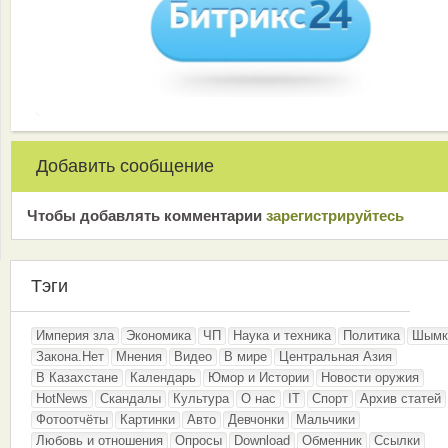
Добавить сообщение
Чтобы добавлять комментарии
зарeгиcтрирyйтeсь
Тэги
Империя зла
Экономика
ЧП
Наука и техника
Политика
Шымк
Закона.Нет
Мнения
Видео
В мире
Центральная Азия
В Казахстане
Календарь
Юмор и Истории
Новости оружия
HotNews
Скандалы
Культура
О нас
IT
Спорт
Архив статей
Фотоотчёты
Картинки
Авто
Девчонки
Мальчики
Любовь и отношения
Опросы
Download
Обменник
Ссылки