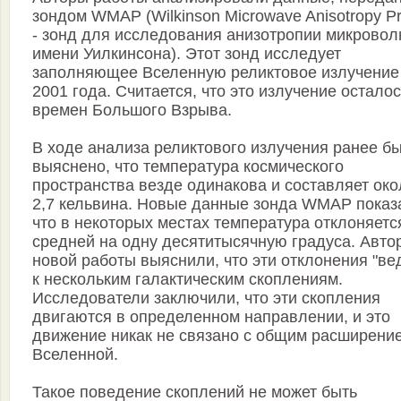
зондом WMAP (Wilkinson Microwave Anisotropy P
- зонд для исследования анизотропии микровол
имени Уилкинсона). Этот зонд исследует
заполняющее Вселенную реликтовое излучение
2001 года. Считается, что это излучение осталос
времен Большого Взрыва.
В ходе анализа реликтового излучения ранее б
выяснено, что температура космического
пространства везде одинакова и составляет око
2,7 кельвина. Новые данные зонда WMAP показ
что в некоторых местах температура отклоняетс
средней на одну десятитысячную градуса. Авто
новой работы выяснили, что эти отклонения "ве
к нескольким галактическим скоплениям.
Исследователи заключили, что эти скопления
двигаются в определенном направлении, и это
движение никак не связано с общим расширени
Вселенной.
Такое поведение скоплений не может быть