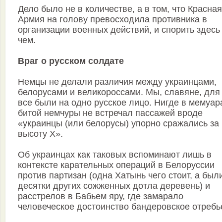
Дело было не в количестве, а в том, что Красная
Армия на голову превосходила противника в
организации военных действий, и спорить здесь
чем.
Враг о русском солдате
Немцы не делали различия между украинцами,
белорусами и великороссами. Мы, славяне, для
все были на одно русское лицо. Нигде в мемуар
битой немчуры не встречал пассажей вроде
«украинцы (или белорусы) упорно сражались за
высоту Х».
Об украинцах как таковых вспоминают лишь в
контексте карательных операций в Белоруссии
против партизан (одна Хатынь чего стоит, а был
десятки других сожженных дотла деревень) и
расстрелов в Бабьем яру, где замарало
человеческое достоинство бандеровское отребь