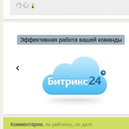
Эффективная работа вашей команды
Комментарии,
,
по рейтингу
по дате