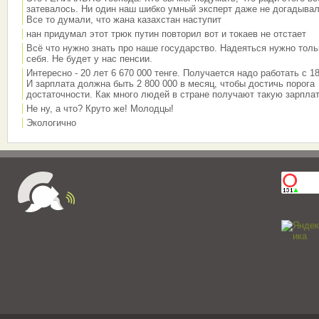
затевалось. Ни один наш шибко умный эксперт даже не догадывал
Все то думали, что жана казахстан наступит
нан придумал этот трюк путин повторил вот и токаев не отстает
Всё что нужно знать про наше государство. Надеяться нужно толь
себя. Не будет у нас пенсии.
Интересно - 20 лет 6 670 000 тенге. Получается надо работать с 18
И зарплата должна быть 2 800 000 в месяц, чтобы достичь порога
достаточности. Как много людей в стране получают такую зарплат
Не ну, а что? Круто же! Молодцы!
Экологично