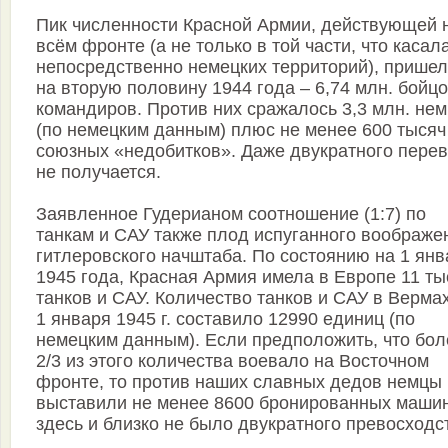
Пик численности Красной Армии, действующей 
всём фронте (а не только в той части, что касал
непосредственно немецких территорий), прише
на вторую половину 1944 года – 6,74 млн. бойцо
командиров. Против них сражалось 3,3 млн. не
(по немецким данным) плюс не менее 600 тысяч
союзных «недобитков». Даже двукратного пере
не получается.
Заявленное Гудерианом соотношение (1:7) по
танкам и САУ также плод испуганного воображе
гитлеровского начштаба. По состоянию на 1 янв
1945 года, Красная Армия имела в Европе 11 ты
танков и САУ. Количество танков и САУ в Вермах
1 января 1945 г. составило 12990 единиц (по
немецким данным). Если предположить, что бол
2/3 из этого количества воевало на Восточном
фронте, то против наших славных дедов немцы
выставили не менее 8600 бронированных машин
здесь и близко не было двукратного превосходс