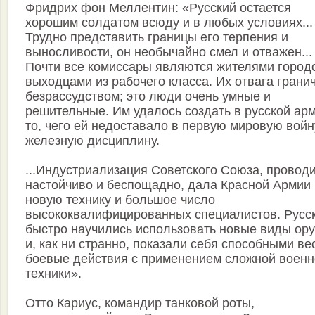
Фридрих фон Меллентин: «Русский остается
хорошим солдатом всюду и в любых условиях...
Трудно представить границы его терпения и
выносливости, он необычайно смел и отважен...
Почти все комиссары являются жителями город
выходцами из рабочего класса. Их отвага гранич
безрассудством; это люди очень умные и
решительные. Им удалось создать в русской ар
то, чего ей недоставало в первую мировую войну
железную дисциплину.
...Индустриализация Советского Союза, провод
настойчиво и беспощадно, дала Красной Армии
новую технику и большое число
высококвалифицированных специалистов. Русс
быстро научились использовать новые виды ор
и, как ни странно, показали себя способными ве
боевые действия с применением сложной военн
техники».
Отто Кариус, командир танковой роты,