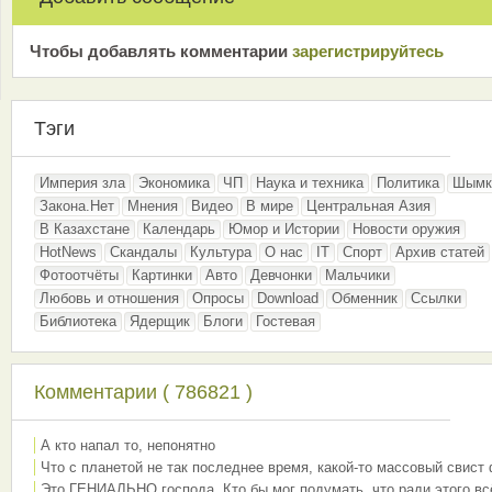
Чтобы добавлять комментарии
зарeгиcтрирyйтeсь
Тэги
Империя зла
Экономика
ЧП
Наука и техника
Политика
Шымк
Закона.Нет
Мнения
Видео
В мире
Центральная Азия
В Казахстане
Календарь
Юмор и Истории
Новости оружия
HotNews
Скандалы
Культура
О нас
IT
Спорт
Архив статей
Фотоотчёты
Картинки
Авто
Девчонки
Мальчики
Любовь и отношения
Опросы
Download
Обменник
Ссылки
Библиотека
Ядерщик
Блоги
Гостевая
Комментарии ( 786821 )
А кто напал то, непонятно
Что с планетой не так последнее время, какой-то массовый свист
Это ГЕНИАЛЬНО господа. Кто бы мог подумать, что ради этого вс