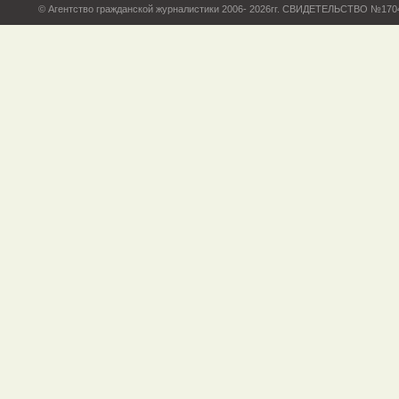
© Агентство гражданской журналистики 2006- 2026гг. СВИДЕТЕЛЬСТВО №17