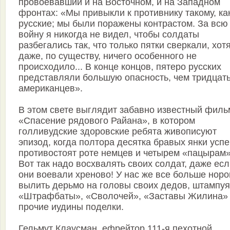
провоевавший и на Восточном, и на Западном
фронтах: «Мы привыкли к противнику такому, ка
русские; мы были поражены контрастом. За всю
войну я никогда не видел, чтобы солдаты
разбегались так, что только пятки сверкали, хот
даже, по существу, ничего особенного не
происходило... В конце концов, пятеро русских
представляли большую опасность, чем тридцат
американцев».
В этом свете выглядит забавно известный филь
«Спасение рядового Райана», в котором
голливудские здоровские ребята живописуют
эпизод, когда полтора десятка бравых янки усп
противостоят роте немцев и четырем «пацырам»
Вот так надо восхвалять своих солдат, даже ес
они воевали хреново! У нас же все больше норо
вылить дерьмо на головы своих дедов, штампуя
«Штрафбаты», «Сволочей», «Заставы Жилина»
прочие иудины поделки.
Гельмут Клаусман, ефрейтор 111-я пехотной