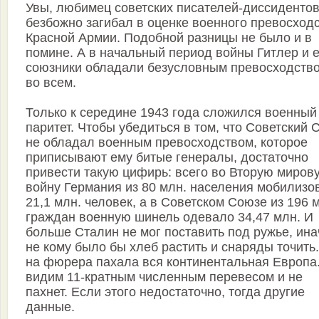
Увы, любимец советских писателей-диссиденто
безбожно загибал в оценке военного превосход
Красной Армии. Подобной разницы не было и в
помине. А в начальный период войны Гитлер и е
союзники обладали безусловным превосходств
во всем.
Только к середине 1943 года сложился военный
паритет. Чтобы убедиться в том, что Советский 
не обладал военным превосходством, которое
приписывают ему битые генералы, достаточно
привести такую цифирь: всего во Вторую миров
войну Германия из 80 млн. населения мобилизо
21,1 млн. человек, а в Советском Союзе из 196 
граждан военную шинель одевало 34,47 млн. И
больше Сталин не мог поставить под ружье, ина
не кому было бы хлеб растить и снаряды точить
на фюрера пахала вся континентальная Европа.
видим 11-кратным численным перевесом и не
пахнет. Если этого недостаточно, тогда другие
данные.