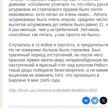
дивизии: «Особенно угнетало то, что сбить русс
штурмовик из стрелкового оружия было почти
невозможно, хотя летал он очень низко... Летать
штурмовиках было очень опасно: среднее число
вылетов штурмовика до гибели было равно 11, ч
6 раз меньше, чем у истребителей. Летчиков,
способных так летать, у нас просто не было».
Случались в ту войну и трусость, и предательств
Но не измеримо больше было героизма. Был
трагичный период отступлений, но после него
Красная Армия явила миру непревзойденную м
наступлений и Красный стяг над куполом Рейхст
Наши деды победили безоговорочно, и ни каким
ющенкам не изменить того, что произошло в
Берлине 9 мая 1945 года.
http://from-ua.com/voice/4e4a8036a60ce.html