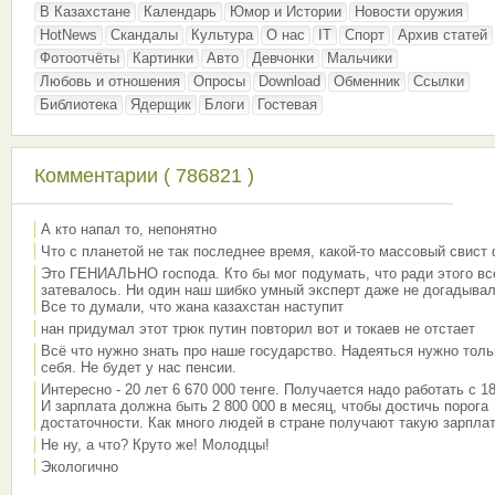
В Казахстане
Календарь
Юмор и Истории
Новости оружия
HotNews
Скандалы
Культура
О нас
IT
Спорт
Архив статей
Фотоотчёты
Картинки
Авто
Девчонки
Мальчики
Любовь и отношения
Опросы
Download
Обменник
Ссылки
Библиотека
Ядерщик
Блоги
Гостевая
Комментарии ( 786821 )
А кто напал то, непонятно
Что с планетой не так последнее время, какой-то массовый свист
Это ГЕНИАЛЬНО господа. Кто бы мог подумать, что ради этого вс
затевалось. Ни один наш шибко умный эксперт даже не догадывал
Все то думали, что жана казахстан наступит
нан придумал этот трюк путин повторил вот и токаев не отстает
Всё что нужно знать про наше государство. Надеяться нужно толь
себя. Не будет у нас пенсии.
Интересно - 20 лет 6 670 000 тенге. Получается надо работать с 18
И зарплата должна быть 2 800 000 в месяц, чтобы достичь порога
достаточности. Как много людей в стране получают такую зарплат
Не ну, а что? Круто же! Молодцы!
Экологично