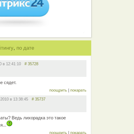
,
йтингу
по дате
10 в 12:41:10
# 35728
е сядет.
поощрить
|
покарать
.2010 в 13:38:45
# 35737
ваты? Ведь лихорадка это такое
я...
поощрить
|
покарать