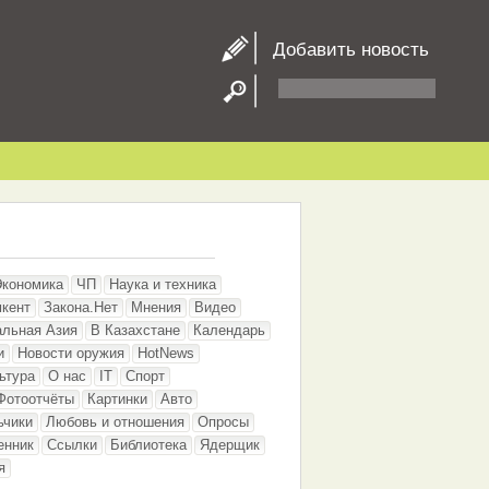
Добавить новость
Экономика
ЧП
Наука и техника
кент
Закона.Нет
Мнения
Видео
альная Азия
В Казахстане
Календарь
и
Новости оружия
HotNews
ьтура
О нас
IT
Спорт
Фотоотчёты
Картинки
Авто
ьчики
Любовь и отношения
Опросы
енник
Ссылки
Библиотека
Ядерщик
я