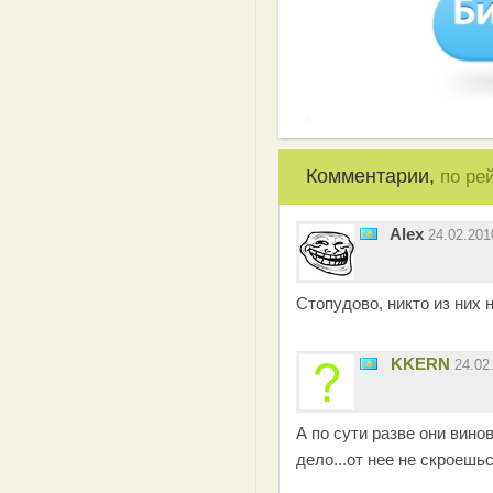
Комментарии,
по ре
Alex
24.02.20
Cтопудово, никто из них н
KKERN
24.02
А по сути разве они вино
дело...от нее не скроешьс