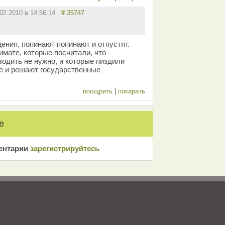
.02.2010 в 14:56:14
# 35747
ения, попинают попинают и отпустят.
имате, которые посчитали, что
водить не нужно, и которые пиздили
не и решают государственные
поощрить
|
покарать
е
ентарии
зарeгиcтрирyйтeсь