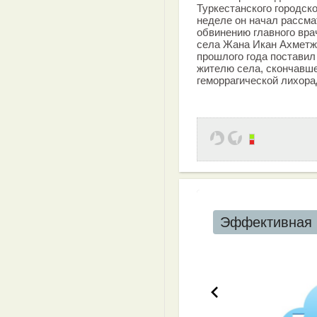
Туркестанского городск
неделе он начал рассма
обвинению главного вр
села Жана Икан Ахметж
прошлого года поставил
жителю села, скончавш
геморрагической лихорад
Эффективная 