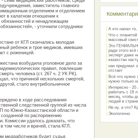
- семь медицинских работников, среди
едучреждения, заместитель главного
нимационным отделением и отделением
Комментарии
яют в халатном отношении к
 обязанностей и ненадлежащем
бязанностей», - уточнили сотрудники
А кто напал то,
Что с планетой
массовый свис
кестане от КГЛ скончались молодая
Это ГЕНИАЛЬНО 
ный ребенок и трое медиков, имевших
ради этого всё
кт с роженицей.
эксперт даже н
казахстан наст
ркестана возбудила уголовное дело за
нан придумал э
пидемиологических правил, повлекшие
отстает
мерть человека (ст. 267 ч. 2 УК РК).
Всё что нужно 
цал, что причиной нескольких смертей,
нужно только на
другой, стало внутрибольничное
Интересно - 20 
работать с 18 л
месяц, чтобы д
ерждено в ходе расследования
людей в стране
твенной следственной группой из числа
Не ну, а что? 
П по Южно-Казахстанской области и
Экологично
 созданной по распоряжению
и. Комиссии удалось доказать, что
в том числе и врачей, стала КГЛ.
ми медработников будет судья