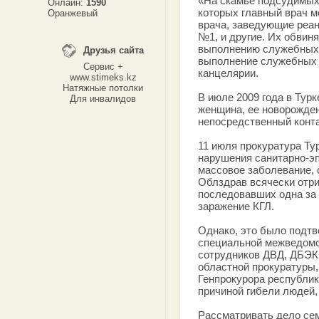
«На скамье подсудимых 
Онлайн:
1590
которых главный врач м
Оранжевый
врача, заведующие реа
№1, и другие. Их обвин
выполнению служебных
Друзья сайта
выполнение служебных о
Сервис +
канцелярии.
www.stimeks.kz
Натяжные потолки
В июле 2009 года в Тур
Для инвалидов
женщина, ее новорожден
непосредственный конта
11 июля прокуратура Ту
нарушения санитарно-э
массовое заболевание, с
Облздрав всячески отри
последовавших одна за 
заражение КГЛ.
Однако, это было подтв
специальной межведомс
сотрудников ДВД, ДБЭК
областной прокуратуры,
Генпрокурора республик
причиной гибели людей, 
Рассматривать дело се