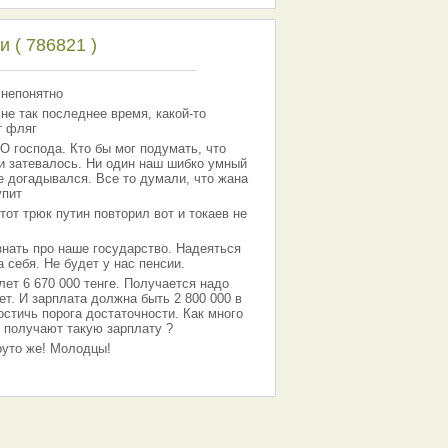
 ( 786821 )
 непонятно
 не так последнее время, какой-то
т фляг
господа. Кто бы мог подумать, что
 и затевалось. Ни один наш шибко умный
е догадывался. Все то думали, что жана
упит
тот трюк путин повторил вот и токаев не
знать про наше государство. Надеяться
 себя. Не будет у нас пенсии.
лет 6 670 000 тенге. Получается надо
ет. И зарплата должна быть 2 800 000 в
остичь порога достаточности. Как много
 получают такую зарплату ?
Круто же! Молодцы!