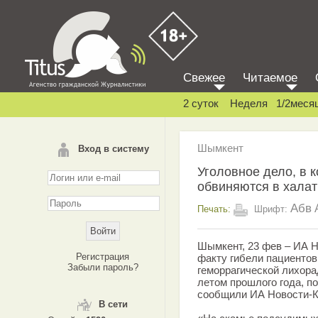
Свежее
Читаемое
2 суток
Неделя
1/2меся
Шымкент
Вход в систему
Уголовное дело, в 
обвиняются в халат
Абв
Печать:
Шрифт:
Шымкент, 23 фев – ИА Н
Регистрация
факту гибели пациентов
Забыли пароль?
геморрагической лихора
летом прошлого года, по
сообщили ИА Новости-К
В сети