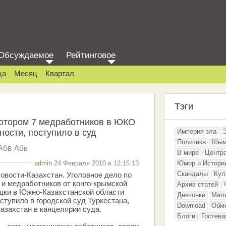
Обсуждаемое
Рейтинговое
ца
Месяц
Квартал
Тэги
котором 7 медработников в ЮКО
ности, поступило в суд
Империя зла
Политика
Шым
Абв
Абв
В мире
Центр
admin
24 Февраля 2010 в 12:15:13
Юмор и Истори
Скандалы
Кул
овости-Казахстан. Уголовное дело по
 и медработников от конго-крымской
Архив статей
дки в Южно-Казахстанской области
Девчонки
Мал
ступило в городской суд Туркестана,
Download
Обм
азахстан в канцелярии суда.
Блоги
Гостева