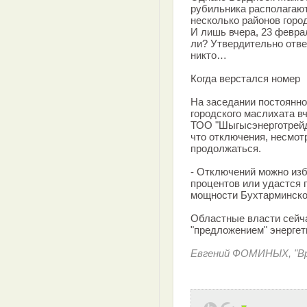
рубильника располагают
несколько районов горо
И лишь вчера, 23 февра
ли? Утвердительно ответ
никто…
Когда верстался номер
На заседании постоянно
городского маслихата в
ТОО "Шыгысэнерготрейд
что отключения, несмот
продолжаться.
- Отключений можно изб
процентов или удастся 
мощности Бухтарминской
Областные власти сейч
"предложением" энергет
Евгений ФОМИНЫХ, "Вр