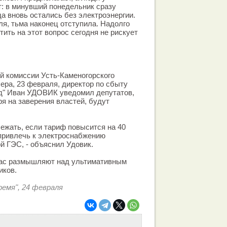
: в минувший понедельник сразу
да вновь остались без электроэнергии.
ля, тьма наконец отступила. Надолго
ить на этот вопрос сегодня не рискует
й комиссии Усть-Каменогорского
чера, 23 февраля, директор по сбыту
" Иван УДОВИК уведомил депутатов,
ря на заверения властей, будут
ежать, если тариф повысится на 40
привлечь к электроснабжению
 ГЭС, - объяснил Удовик.
ас размышляют над ультимативным
иков.
емя", 24 февраля