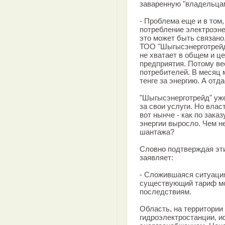
заваренную "владельцам
- Проблема еще и в том
потребление электроэне
это может быть связано
ТОО "Шыгысэнерготрейд
не хватает в общем и це
предприятия. Потому ве
потребителей. В месяц 
тенге за энергию. А отда
"Шыгысэнерготрейд" уж
за свои услуги. Но влас
вот нынче - как по зака
энергии выросло. Чем н
шантажа?
Словно подтверждая эт
заявляет:
- Сложившаяся ситуация
существующий тариф мо
последствиям.
Область, на территории
гидроэлектростанции, и