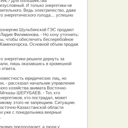
сенс? Для большинства
езусловный. И только энергетики не
вительного. Ведь электричество, даже
го энергетического голода… успешно
троэнергию Шульбинской ГЭС продают
 Лидия Филимонова. - Но хочу уточнить:
бы, чтобы обеспечить бесперебойное
-Каменогорска. Основной объем продаж
то энергетики решили дернуть за
нали, лишь оказавшись в кромешной
з ответа.
 известность юридических лиц, но
и, - рассказал начальник управления
ного хозяйства акимата Восточно-
Айтказы ШЕРУБАЕВ. - Тот, кто
нергетиков, кто пострадал, может
никому этого не запрещаем. Ситуацию
Восточно-Казахстанской области
 уже с понедельника веерные
.
кович предполагает, а люди у