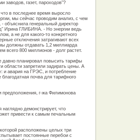
и заводов, газет, пароходов"?
, что в последнее время выросло
ргии, мы сейчас проводим анализ, с чем
, - объяснила генеральный директор
" Ирина ГЛИБИНА. - Но энергии ведь
лом, а не для какого-то конкретного
ерные отключения затрагивают всех
мы должны отдавать 1,2 миллиарда
ем всего 800 миллионов - долг растет.
е давно планировал повысить тарифы
ти области запретили задирать цены. А
зу: и авария на ГРЭС, и потребление
е благодатная почва для тарифного
и предположения, г-жа Филимонова
 наглядно демонстрирует, что
жет привести к самым печальным
 которой расположены целых три
спытывает постоянные перебои с