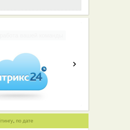
работа вашей команды
,
йтингу
по дате