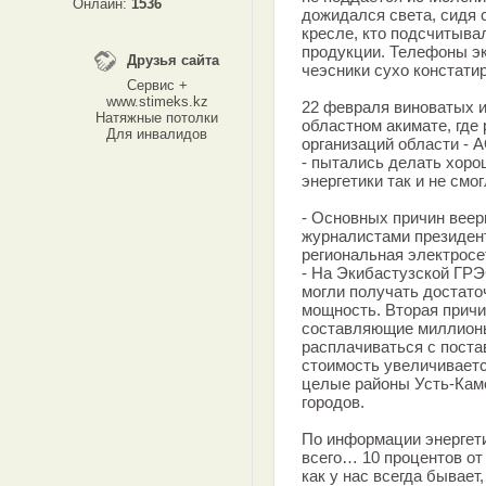
Онлайн:
1536
дожидался света, сидя 
кресле, кто подсчитыва
продукции. Телефоны э
Друзья сайта
чеэсники сухо констати
Сервис +
www.stimeks.kz
22 февраля виноватых и
Натяжные потолки
областном акимате, гд
Для инвалидов
организаций области - 
- пытались делать хорош
энергетики так и не смог
- Основных причин веер
журналистами президен
региональная электро
- На Экибастузской ГРЭ
могли получать достато
мощность. Вторая причи
составляющие миллионы
расплачиваться с поста
стоимость увеличиваетс
целые районы Усть-Каме
городов.
По информации энергети
всего… 10 процентов от
как у нас всегда бывае