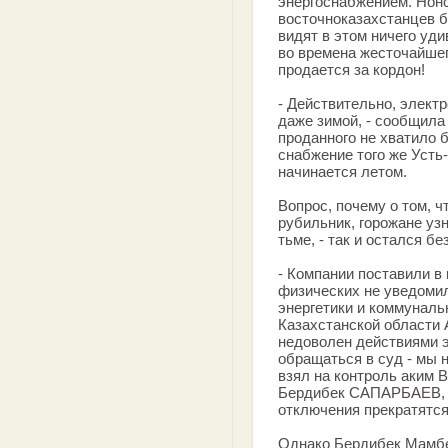
энергоснабжением. Нон
восточноказахстанцев б
видят в этом ничего уди
во времена жесточайше
продается за кордон!
- Действительно, элек
даже зимой, - сообщила
проданного не хватило 
снабжение того же Усть
начинается летом.
Вопрос, почему о том, ч
рубильник, горожане уз
тьме, - так и остался бе
- Компании поставили в
физических не уведомил
энергетики и коммуналь
Казахстанской области 
недоволен действиями э
обращаться в суд - мы 
взял на контроль аким 
Бердибек САПАРБАЕВ, и
отключения прекратятся
Однако Бердибек Мамбе