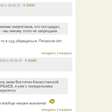
010 в 19:26:22
# 35930
твиями энергетиков, кто пострадал,
 - мы никому этого не запрещаем
 то в суд обращаться. Петросян ёпт
поощрить
|
покарать
2010 в 10:38:20
# 35994
оль аким Восточно-Казахстанской
РБАЕВ, и уже с понедельника
кратятся
его вообще нахрен выключат
поощрить
|
покарать