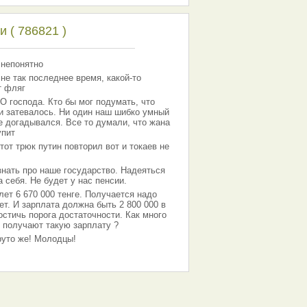
 ( 786821 )
 непонятно
 не так последнее время, какой-то
т фляг
господа. Кто бы мог подумать, что
 и затевалось. Ни один наш шибко умный
е догадывался. Все то думали, что жана
упит
тот трюк путин повторил вот и токаев не
знать про наше государство. Надеяться
 себя. Не будет у нас пенсии.
лет 6 670 000 тенге. Получается надо
ет. И зарплата должна быть 2 800 000 в
остичь порога достаточности. Как много
 получают такую зарплату ?
Круто же! Молодцы!