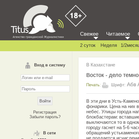
Свежее
Читаемое
2 суток
Неделя
1/2меся
В Казахстане
Вход в систему
Восток - дело темн
Абв
Печать:
Шрифт:
В эти дни в Усть-Камено
фонарики. Цена на них в
небес. Улицы города на
Регистрация
блокбастерам: вставшие
Забыли пароль?
выключаются то в одном 
городу гаснет на 5-6 ча
обращений устькаменого
В сети
не поддается исчислени