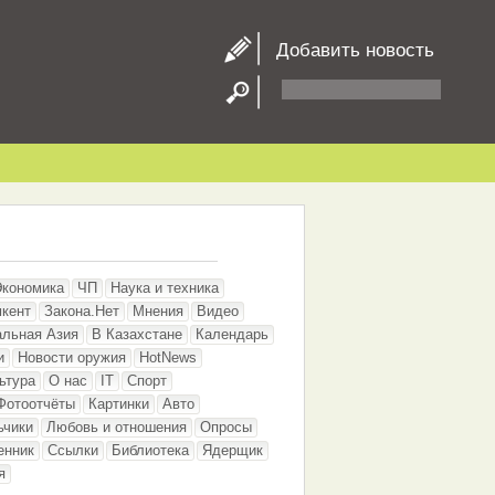
Добавить новость
Экономика
ЧП
Наука и техника
кент
Закона.Нет
Мнения
Видео
альная Азия
В Казахстане
Календарь
и
Новости оружия
HotNews
ьтура
О нас
IT
Спорт
Фотоотчёты
Картинки
Авто
ьчики
Любовь и отношения
Опросы
енник
Ссылки
Библиотека
Ядерщик
я