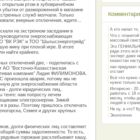
с открытым ртом в зубоврачебном
л убытки от размороженной в магазине
Комментарии
кстренных служб молчали. Только
ровали: веерные отключения, ждите…
А кто напал то,
скали на экстренном заседании в
Что с планетой
е руководители энергоснабжающих
массовый свис
АО "ВК РЭК" и ТОО "Шыгысэнерготрейд"
ую мину при плохой игре. В итоге
Это ГЕНИАЛЬНО 
ради этого всё
ли найти крайнего.
эксперт даже н
казахстан наст
ных отключений две, - поделилась с
нан придумал э
т АО "Восточно-Казахстанская
отстает
сетевая компания" Лидия ФИЛИМОНОВА.
Всё что нужно 
С произошла авария, потому мы не
нужно только на
чную для энергоснабжения области
Интересно - 20 
на - долги юридических лиц,
работать с 18 л
 тенге: нам попросту нечем
месяц, чтобы д
вщиками электроэнергии. Зимой
людей в стране
я в разы. Поэтому пришлось отключать
Не ну, а что? 
ногорска, Семея и других крупных
Экологично
ков, долги физических лиц составляют
 общей суммы задолженности. То есть,
т, рядовые горожане расхлебывают кашу,