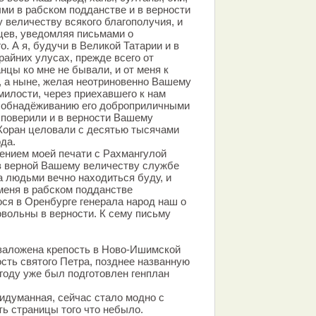
ми в рабском подданстве и в верности
 величеству всякого благополучия, и
цев, уведомляя письмами о
о. А я, будучи в Великой Татарии и в
райних улусах, прежде всего от
нцы ко мне не бывали, и от меня к
 а ныне, желая неотриновенно Вашему
илости, через приехавшего к нам
о обнадёживанию его доброприличными
 поверили и в верности Вашему
 Коран целовали с десятью тысячами
да.
ением моей печати с Рахмангулой
 в верной Вашему величеству службе
а людьми вечно находиться буду, и
меня в рабском подданстве
ся в Оренбурге генерала народ наш о
овольны в верности. К сему письму
 заложена крепость в Ново-Ишимской
ость святого Петра, позднее названную
 году уже был подготовлен генплан
придуманная, сейчас стало модно с
ь страницы того что небыло.