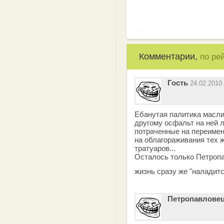
Комментарии,
по ре
Гость
24.02.2010
Ебанутая палитика маслих
другому осфальт на ней 
потраченные на переимено
на облагораживания тех ж
тратуаров...
Осталось только Петроп
жизнь сразу же "наладитс
Петропавлове