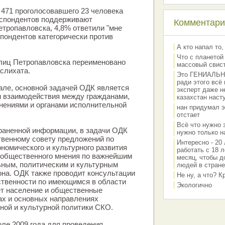
471 проголосовавшего 23 человека
еспондентов поддерживают
Комментарии
тропавловска, 4,8% ответили "мне
спондентов категорически против
А кто напал то,
Что с планетой
лиц Петропавловска переименовано
массовый свис
слихата.
Это ГЕНИАЛЬНО 
ради этого всё
але, основной задачей ОДК является
эксперт даже н
м взаимодействия между гражданами,
казахстан наст
ениями и органами исполнительной
нан придумал э
отстает
Всё что нужно 
траненной информации, в задачи ОДК
нужно только на
твенному совету предложений по
Интересно - 20 
номического и культурного развития
работать с 18 л
 общественного мнения по важнейшим
месяц, чтобы д
ьным, политическим и культурным
людей в стране
она. ОДК также проводит консультации
Не ну, а что? 
ственности по имеющимся в области
Экологично
т население и общественные
ах и основных направлениях
ной и культурной политики СКО.
ле 2009 года для проведения