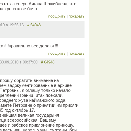
хта. а теперь Аягана Шажибаева, что
на хрена козе баян.
поощрить
|
покарать
010 в 19:56:16
# 64048
т!!!правильно все делают!!!
поощрить
|
покарать
30.09.2010 в 00:37:00
# 64948
прошу обратить внимание на
чем задокументированные в архиве
етровны, я оглашу только начало
реплений границ, итак поехали.
среднего жуза найманского рода
авете Петровне о принятии им присяги
5 год октябрь 17.
внейшая великая государыня
ица всероссийская. Вашему
ее и рабское приклонение приношу.
 весь наш народ, ханы, султаны, бии,