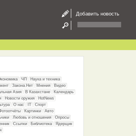
Добавить новость
Экономика
ЧП
Наука и техника
кент
Закона.Нет
Мнения
Видео
альная Азия
В Казахстане
Календарь
и
Новости оружия
HotNews
ьтура
О нас
IT
Спорт
Фотоотчёты
Картинки
Авто
ьчики
Любовь и отношения
Опросы
енник
Ссылки
Библиотека
Ядерщик
я