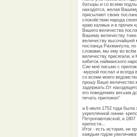
батыры и со всеми подлы
находятся, желая Вашему
присылают своих послан
спокойствии народа своег
краю калмык и в прочих к
Вашего величества посла
Вашему величеству тоже,
величеству высочайшей м
посланца Рахмангула, п
словами, мы ему во всём
величеству присягали, и
кибиток найманского наро
Сие моё письмо с прилож
-мурзой послал и всегда
со всеми моего ведомств
прошу Ваше величество 
задержать.От находящего
его поведениях весьма д
печать приложил"
а 6 июля 1752 года была
укреплённой линии- креп
Петропавловской, а 1807
крепости...
Итог - есть история, не 
каждым годом увеличиват