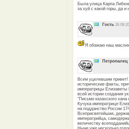
Была улица Карла Либкне
за хуй с какой горы, да и 
Гость
26.09.2
Я обажаю наш маслиха
Петропалец
Всем уцелевшим привет! 
исторические факты, при
императрицы Елизаветы П
всей истории создания ук
"Письмо казахского хана 
Кучука императрице Елиз
на подданство России 174
Всеприсвятейшая, держа
императрийца, самодерж
величеству всеподданийш
Ныне уже несколько годов