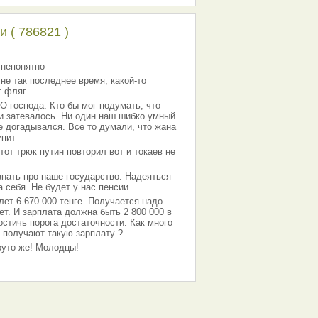
 ( 786821 )
 непонятно
 не так последнее время, какой-то
т фляг
господа. Кто бы мог подумать, что
 и затевалось. Ни один наш шибко умный
е догадывался. Все то думали, что жана
упит
тот трюк путин повторил вот и токаев не
знать про наше государство. Надеяться
 себя. Не будет у нас пенсии.
лет 6 670 000 тенге. Получается надо
ет. И зарплата должна быть 2 800 000 в
остичь порога достаточности. Как много
 получают такую зарплату ?
Круто же! Молодцы!