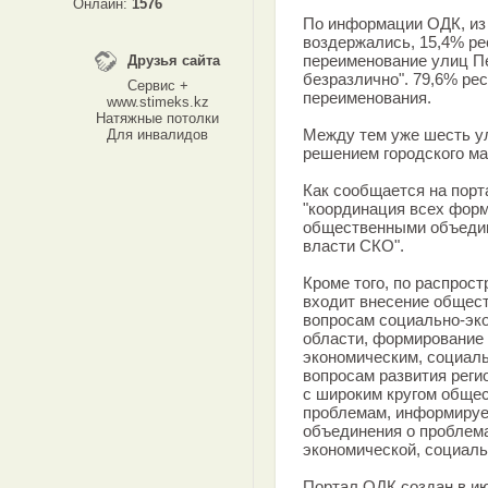
Онлайн:
1576
По информации ОДК, из 
воздержались, 15,4% р
переименование улиц Пе
Друзья сайта
безразлично". 79,6% ре
Сервис +
переименования.
www.stimeks.kz
Натяжные потолки
Между тем уже шесть у
Для инвалидов
решением городского ма
Как сообщается на порт
"координация всех фор
общественными объедин
власти СКО".
Кроме того, по распрос
входит внесение общес
вопросам социально-эко
области, формирование
экономическим, социал
вопросам развития реги
с широким кругом обще
проблемам, информируе
объединения о проблем
экономической, социаль
Портал ОДК создан в ию