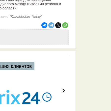
диалога между жителями региона и
ю области.
аля. "Kazakhstan Today"
аших клиентов