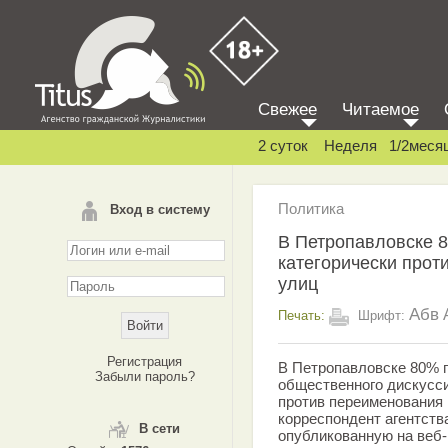
Свежее
Читаемое
2 суток
Неделя
1/2меся
Политика
Вход в систему
В Петропавловске 
категорически прот
улиц
Абв
Печать:
Шрифт:
Регистрация
В Петропавловске 80% 
Забыли пароль?
общественного дискусси
против переименования 
корреспондент агентств
В сети
опубликованную на веб