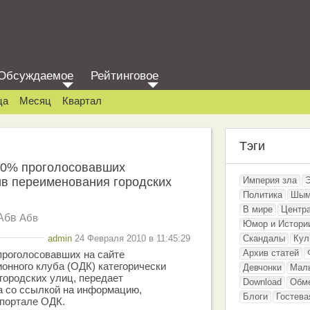
Обсуждаемое
Рейтинговое
ца
Месяц
Квартал
Тэги
80% проголосовавших
ив переименования городских
Империя зла
Политика
Шым
В мире
Центр
Абв
Абв
Юмор и Истори
admin
24 Февраля 2010 в 11:45:29
Скандалы
Кул
Архив статей
проголосовавших на сайте
онного клуба (ОДК) категорически
Девчонки
Мал
городских улиц, передает
Download
Обм
а со ссылкой на информацию,
Блоги
Гостева
-портале ОДК.