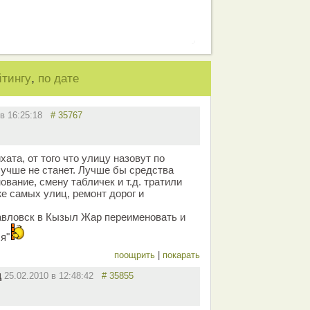
,
йтингу
по дате
 в 16:25:18
# 35767
ата, от того что улицу назовут по
лучше не станет. Лучше бы средства
вание, смену табличек и т.д. тратили
е самых улиц, ремонт дорог и
авловск в Кызыл Жар переименовать и
я"
поощрить
|
покарать
ц
25.02.2010 в 12:48:42
# 35855