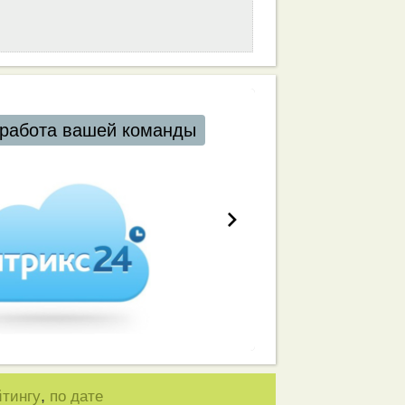
работа вашей команды
,
йтингу
по дате