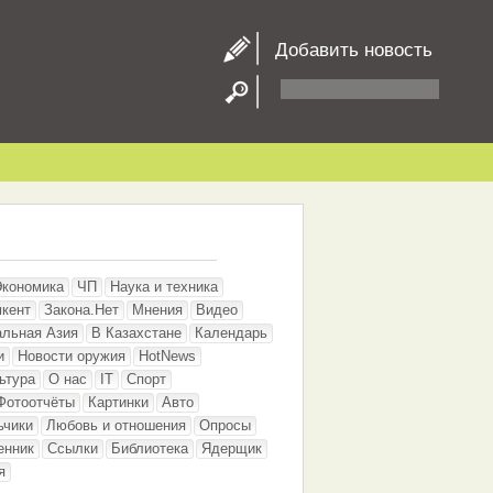
Добавить новость
Экономика
ЧП
Наука и техника
кент
Закона.Нет
Мнения
Видео
альная Азия
В Казахстане
Календарь
и
Новости оружия
HotNews
ьтура
О нас
IT
Спорт
Фотоотчёты
Картинки
Авто
ьчики
Любовь и отношения
Опросы
енник
Ссылки
Библиотека
Ядерщик
я