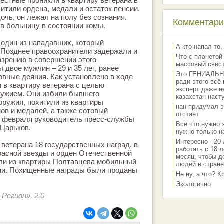
естные проникли в квартиру ветерана в
хитили ордена, медали и остаток пенсии.
очь, он лежал на полу без сознания.
Комментарии
в больницу в состоянии комы.
один из нападавших, который
А кто напал то,
 Позднее правоохранители задержали и
Что с планетой
озрению в совершении этого
массовый свис
 двое мужчин – 29 и 35 лет, ранее
Это ГЕНИАЛЬНО 
овные деяния. Как установлено в ходе
ради этого всё
и в квартиру ветерана с целью
эксперт даже н
ружием. Они избили бывшего
казахстан наст
 оружия, похитили из квартиры
нан придумал э
ов и медалей, а также сотовый
отстает
5 февраля руководитель пресс-службы
Всё что нужно 
 Царьков.
нужно только на
Интересно - 20 
 ветерана 18 государственных наград, в
работать с 18 л
расной звезды и орден Отечественной
месяц, чтобы д
али из квартиры Полтавцева мобильный
людей в стране
сии. Похищенные награды были проданы
Не ну, а что? 
Экологично
 Регион», 2.0