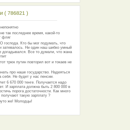
 ( 786821 )
 непонятно
 не так последнее время, какой-то
т фляг
господа. Кто бы мог подумать, что
 и затевалось. Ни один наш шибко умный
е догадывался. Все то думали, что жана
упит
тот трюк путин повторил вот и токаев не
знать про наше государство. Надеяться
 себя. Не будет у нас пенсии.
лет 6 670 000 тенге. Получается надо
ет. И зарплата должна быть 2 800 000 в
остичь порога достаточности. Как много
 получают такую зарплату ?
Круто же! Молодцы!