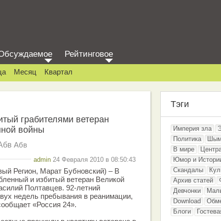
Обсуждаемое
Рейтинговое
ца
Месяц
Квартал
Тэги
итый грабителями ветеран
нной войны
Империя зла
Политика
Шым
Абв
Абв
В мире
Центр
admin
24 Февраля 2010 в 08:50:43
Юмор и Истори
Скандалы
Кул
вый Регион, Марат Бубновский) – В
бленный и избитый ветеран Великой
Архив статей
асилий Полтавцев. 92-летний
Девчонки
Мал
вух недель пребывания в реанимации,
Download
Обм
сообщает «Россия 24».
Блоги
Гостева