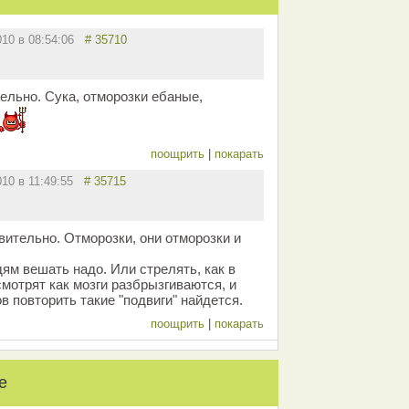
010 в 08:54:06
# 35710
ельно. Сука, отморозки ебаные,
поощрить
|
покарать
010 в 11:49:55
# 35715
вительно. Отморозки, они отморозки и
ям вешать надо. Или стрелять, как в
мотрят как мозги разбрызгиваются, и
ов повторить такие "подвиги" найдется.
поощрить
|
покарать
е