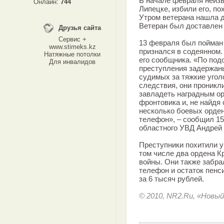
В начале февраля неизв
Онлайн:
744
Липецке, избили его, по
Утром ветерана нашла д
Ветеран был доставлен 
Друзья сайта
Сервис +
13 февраля был пойман 
www.stimeks.kz
признался в содеянном.
Натяжные потолки
его сообщника. «По под
Для инвалидов
преступления задержаны
судимых за тяжкие угол
следствия, они проникл
завладеть наградным о
фронтовика и, не найдя
несколько боевых орден
телефон», – сообщил 1
областного УВД Андрей
Преступники похитили у
том числе два ордена К
войны. Они также забр
телефон и остаток пен
за 6 тысяч рублей.
© 2010, NR2.Ru, «Новый