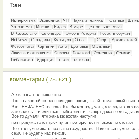
Тэги
Империя зла
Экономика
ЧП
Наука и техника
Политика
Шымк
Закона.Нет
Мнения
Видео
В мире
Центральная Азия
В Казахстане
Календарь
Юмор и Истории
Новости оружия
HotNews
Скандалы
Культура
О нас
IT
Спорт
Архив статей
Фотоотчёты
Картинки
Авто
Девчонки
Мальчики
Любовь и отношения
Опросы
Download
Обменник
Ссылки
Библиотека
Ядерщик
Блоги
Гостевая
Комментарии ( 786821 )
А кто напал то, непонятно
Что с планетой не так последнее время, какой-то массовый свист
Это ГЕНИАЛЬНО господа. Кто бы мог подумать, что ради этого вс
затевалось. Ни один наш шибко умный эксперт даже не догадывал
Все то думали, что жана казахстан наступит
нан придумал этот трюк путин повторил вот и токаев не отстает
Всё что нужно знать про наше государство. Надеяться нужно толь
себя. Не будет у нас пенсии.