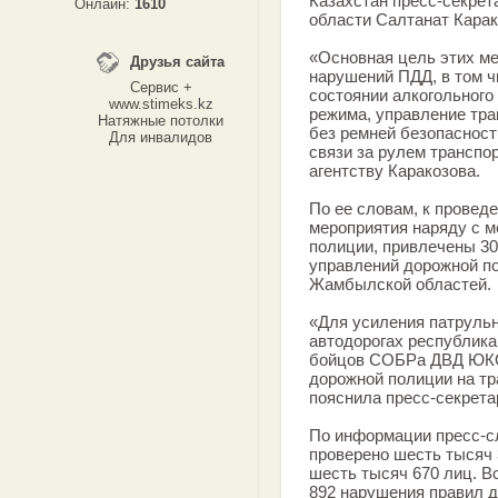
Казахстан пресс-секрет
Онлайн:
1610
области Салтанат Карак
«Основная цель этих ме
Друзья сайта
нарушений ПДД, в том ч
Сервис +
состоянии алкогольного
www.stimeks.kz
режима, управление тра
Натяжные потолки
без ремней безопасност
Для инвалидов
связи за рулем транспор
агентству Каракозова.
По ее словам, к провед
мероприятия наряду с 
полиции, привлечены 30
управлений дорожной п
Жамбылской областей.
«Для усиления патруль
автодорогах республика
бойцов СОБРа ДВД ЮКО,
дорожной полиции на тра
пояснила пресс-секрета
По информации пресс-сл
проверено шесть тысяч 
шесть тысяч 670 лиц. В
892 нарушения правил д