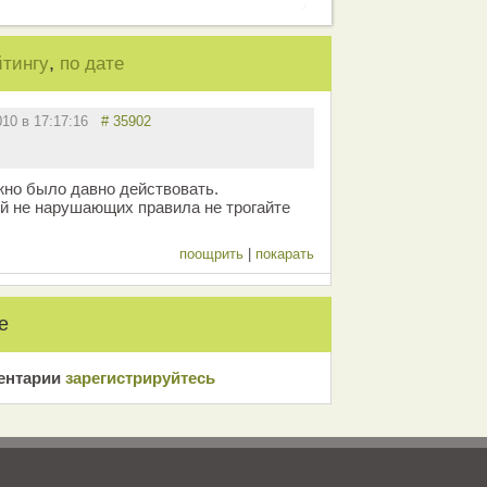
,
йтингу
по дате
010 в 17:17:16
# 35902
жно было давно действовать.
й не нарушающих правила не трогайте
поощрить
|
покарать
е
ентарии
зарeгиcтрирyйтeсь