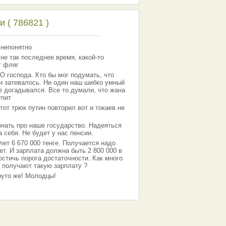
 ( 786821 )
 непонятно
 не так последнее время, какой-то
т фляг
господа. Кто бы мог подумать, что
 и затевалось. Ни один наш шибко умный
е догадывался. Все то думали, что жана
упит
тот трюк путин повторил вот и токаев не
знать про наше государство. Надеяться
 себя. Не будет у нас пенсии.
лет 6 670 000 тенге. Получается надо
ет. И зарплата должна быть 2 800 000 в
остичь порога достаточности. Как много
 получают такую зарплату ?
Круто же! Молодцы!