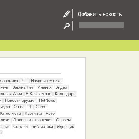
Добавить новость
Экономика
ЧП
Наука и техника
кент
Закона.Нет
Мнения
Видео
альная Азия
В Казахстане
Календарь
и
Новости оружия
HotNews
ьтура
О нас
IT
Спорт
Фотоотчёты
Картинки
Авто
ьчики
Любовь и отношения
Опросы
енник
Ссылки
Библиотека
Ядерщик
я