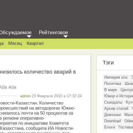
Обсуждаемое
Рейтинговое
ца
Месяц
Квартал
Тэги
низилось количество аварий в
Империя зла
Политика
Шым
Абв
Абв
В мире
Центр
admin
23 Февраля 2010 в 17:32:24
Юмор и Истори
Скандалы
Кул
овости-Казахстан. Количество
происшествий на автодорогах Южно-
Архив статей
снизилось почти на 50 процентов за
Девчонки
Мал
в регионе оперативно-
Download
Обм
приятия по инициативе Комитета
Блоги
Гостева
Казахстана, сообщила ИА Новости-