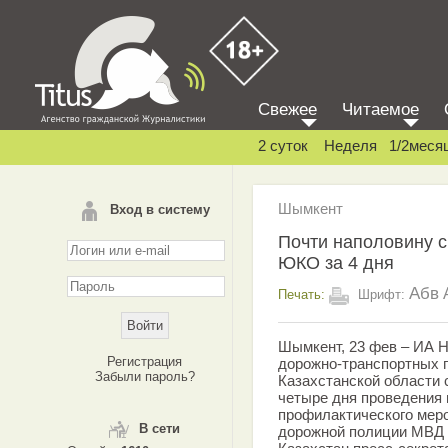
Свежее
Читаемое
2 суток
Неделя
1/2меся
Шымкент
Вход в систему
Почти наполовину с
ЮКО за 4 дня
Абв
Печать:
Шрифт:
Шымкент, 23 фев – ИА Н
Регистрация
дорожно-транспортных 
Забыли пароль?
Казахстанской области 
четыре дня проведения 
профилактического меро
В сети
дорожной полиции МВД 