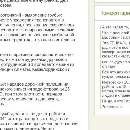
арь департамента внутренних дел
озова.
Комментарии
роприятий - выявление грубых
исле управления транспортом в
 опьянения, превышение скоростного
А кто напал то,
нспортом с тонированными стеклами,
Что с планетой
и, а также использование мобильной
массовый свис
тных средств», - сказала в интервью
Это ГЕНИАЛЬНО 
ради этого всё
эксперт даже н
ению оперативно-профилактического
казахстан наст
местными сотрудниками дорожной
нан придумал э
 сотрудников и 13 спецавтомашин из
отстает
олиции Алматы, Кызылординской и
Всё что нужно 
нужно только на
Интересно - 20 
ных нарядов дорожной полиции на
работать с 18 л
нского значения задействованы 25
месяц, чтобы д
 при этом плотность нарядов
людей в стране
ссах увеличена в два раза», -
Не ну, а что? 
рь.
Экологично
ужбы, за четыре дня отработки
344 автотранспортных средства и
сего выявлено и пресечено две тысячи
орожного движения. Число