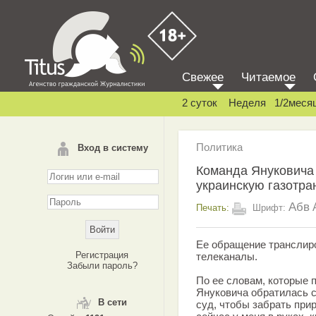
Свежее
Читаемое
2 суток
Неделя
1/2меся
Политика
Вход в систему
Команда Януковича
украинскую газотра
Абв
Печать:
Шрифт:
Ее обращение транслир
Регистрация
телеканалы.
Забыли пароль?
По ее словам, которые
Януковича обратилась с
В сети
суд, чтобы забрать прир