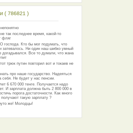
 ( 786821 )
 непонятно
 не так последнее время, какой-то
т фляг
господа. Кто бы мог подумать, что
 и затевалось. Ни один наш шибко умный
е догадывался. Все то думали, что жана
упит
тот трюк путин повторил вот и токаев не
знать про наше государство. Надеяться
 себя. Не будет у нас пенсии.
лет 6 670 000 тенге. Получается надо
ет. И зарплата должна быть 2 800 000 в
остичь порога достаточности. Как много
 получают такую зарплату ?
Круто же! Молодцы!