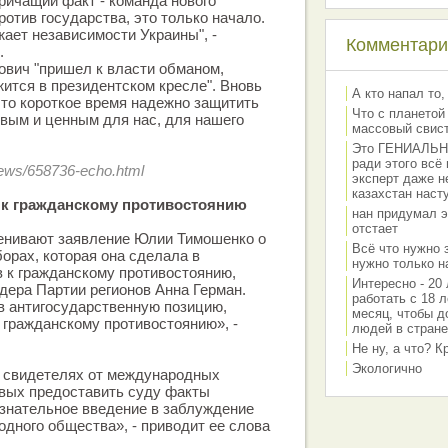
кричащий факт - команда нового
отив государства, это только начало.
жает независимости Украины", -
Комментарии
.
ович "пришел к власти обманом,
жится в президентском кресле". Вновь
А кто напал то,
это короткое время надежно защитить
Что с планетой
евым и ценным для нас, для нашего
массовый свис
Это ГЕНИАЛЬНО 
ради этого всё
news/658736-echo.html
эксперт даже н
казахстан наст
 к гражданскому противостоянию
нан придумал э
отстает
ценивают заявление Юлии Тимошенко о
Всё что нужно 
рах, которая она сделала в
нужно только на
в к гражданскому противостоянию,
Интересно - 20 
дера Партии регионов Анна Герман.
работать с 18 л
в антигосударственную позицию,
месяц, чтобы д
 гражданскому противостоянию», -
людей в стране
Не ну, а что? 
Экологично
, свидетелях от международных
овых предоставить суду факты
знательное введение в заблуждение
одного общества», - приводит ее слова