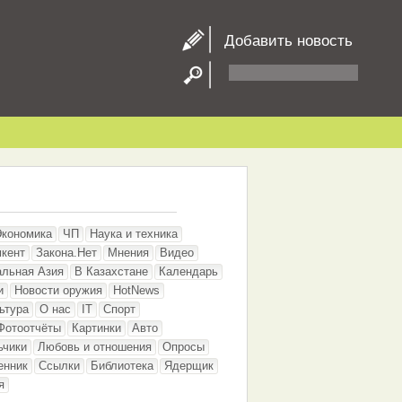
Добавить новость
Экономика
ЧП
Наука и техника
кент
Закона.Нет
Мнения
Видео
альная Азия
В Казахстане
Календарь
и
Новости оружия
HotNews
ьтура
О нас
IT
Спорт
Фотоотчёты
Картинки
Авто
ьчики
Любовь и отношения
Опросы
енник
Ссылки
Библиотека
Ядерщик
я