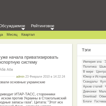
Обсуждаемое
Рейтинговое
ца
Месяц
Квартал
Тэги
 уже начала приватизировать
нспортную систему
Империя зла
Политика
Шым
Абв
Абв
В мире
Центр
admin
23 Февраля 2010 в 14:22:24
Юмор и Истори
Скандалы
Кул
овали основные украинские
Архив статей
Девчонки
Мал
 приводит ИТАР-ТАСС, сторонники
Download
Обм
 иском против Украины в Стокгольмский
Блоги
Гостева
одные запасы газа". Цитата: "Этот иск