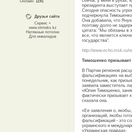
сейчас у меня в руках, 
Онлайн:
1191
президента выступает пр
Сегодня опасность угро
подчеркнула Тимошенко
Друзья сайта
Она добавила, что Янук
Сервис +
поэтому долго не задер
www.stimeks.kz
цитата: "Мы обязаны в 
Натяжные потолки
все, что является ключ
Для инвалидов
государства".
http://www.echo.msk.ru/
Тимошенко призывает
В Партии регионов рас
фальсификациях на выбо
понедельник, как призы
заявила заместитель ли
«Юлия Тимошенко, заня
фактически призывает к
сказала она.
«Ее заявления о, якобы
организаций, якобы гот
фальсификаций - это со
украинского и междунар
«Украинская правда».