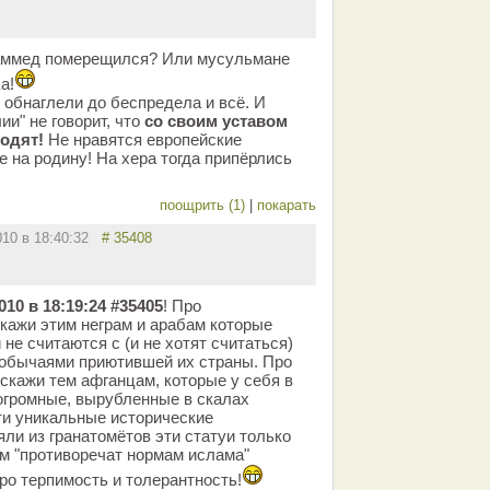
хаммед померещился? Или мусульмане
а!
о обнаглели до беспредела и всё. И
и" не говорит, что
со своим уставом
одят!
Не нравятся европейские
бе на родину! На хера тогда припёрлись
поощрить (1)
|
покарать
010 в 18:40:32
# 35408
010 в 18:19:24 #35405
! Про
кажи этим неграм и арабам которые
 не считаются с (и не хотят считаться)
 обычаями приютившей их страны. Про
скажи тем афганцам, которые у себя в
огромные, вырубленные в скалах
ти уникальные исторические
ли из гранатомётов эти статуи только
вам "противоречат нормам ислама"
ро терпимость и толерантность!