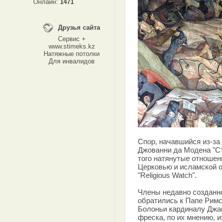
Онлайн:
1471
Друзья сайта
Сервис +
www.stimeks.kz
Натяжные потолки
Для инвалидов
Спор, начавшийся из-за
Джованни да Модена "Ст
того натянутые отноше
Церковью и исламской 
"Religious Watch".
Члены недавно созданн
обратились к Папе Римс
Болоньи кардиналу Джак
фреска, по их мнению, 