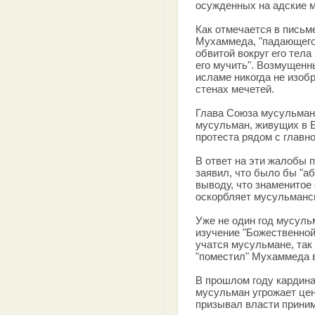
осужденных на адские м
Как отмечается в письм
Мухаммеда, "падающего
обвитой вокруг его тела
его мучить". Возмущенн
исламе никогда не изоб
стенах мечетей.
Глава Союза мусульман
мусульман, живущих в Б
протеста рядом с главн
В ответ на эти жалобы
заявил, что было бы "а
выводу, что знаменитое
оскорбляет мусульманс
Уже не один год мусуль
изучение "Божественной
учатся мусульмане, так 
"поместил" Мухаммеда в
В прошлом году кардин
мусульман угрожает цен
призывал власти прини