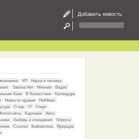
Добавить новость
Экономика
ЧП
Наука и техника
кент
Закона.Нет
Мнения
Видео
альная Азия
В Казахстане
Календарь
и
Новости оружия
HotNews
ьтура
О нас
IT
Спорт
Фотоотчёты
Картинки
Авто
ьчики
Любовь и отношения
Опросы
енник
Ссылки
Библиотека
Ядерщик
я