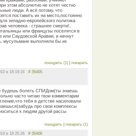
при этом абсолютно не хотят честно
ьные люди. А всё потому, что
оятся поставить их на место,постоянно
 для зепадно-европейского политика
ав человека - страшнее смерти!..
итальянцы или французы поселятся в
е или Саудовской Аравии, и начнут
ь, мусульмане выполняли бы их
поощрить (1)
|
покарать
010 в 18:19:24
# 35405
не будешь болеть СПИДом(ты знаешь
вольно часто читаю твои комментарии
тление,что тебя в детстве насиловали
жаешься)забудь про свои комплексы
носиться к людям другой рассы
поощрить
|
покарать (1)
010 в 18:25:26
# 35406