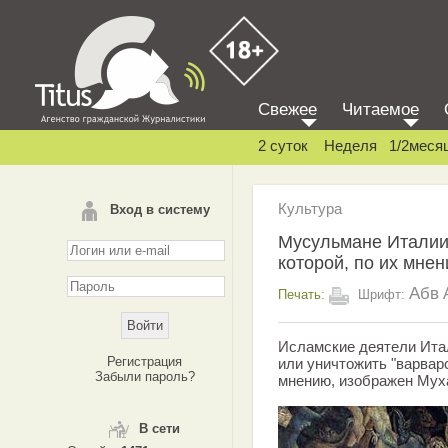
Свежее
Читаемое
2 суток
Неделя
1/2меся
Культура
Вход в систему
Мусульмане Италии 
которой, по их мне
Абв
Печать:
Шрифт:
Исламские деятели Ита
Регистрация
или уничтожить "варварс
Забыли пароль?
мнению, изображен Мух
В сети