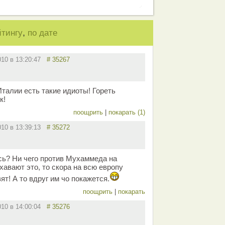
,
йтингу
по дате
010 в 13:20:47
# 35267
Италии есть такие идиоты! Гореть
к!
поощрить
|
покарать (1)
010 в 13:39:13
# 35272
сь? Ни чего против Мухаммеда на
хавают это, то скора на всю европу
т! А то вдруг им чо покажется.
поощрить
|
покарать
010 в 14:00:04
# 35276