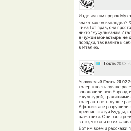
И где им там пророк Му
знают как он выглядел? Х
Тима Гот прав, они прост
никто "мусульманам Итали
в чужой монастырь не х
порядки, так валите к се
в Италию.
Гость
20.02.2
Уважаемый
Гость 20.02.2
толернтность лучше расс
заполонили всю Европу, и
с культурой, традициями
толерантность лучше рас
Афганистане разрушили 
древние статуи Будды, э
памятники. Они расстреля
за то, что они по их сло
Вот им всем и расскажи п