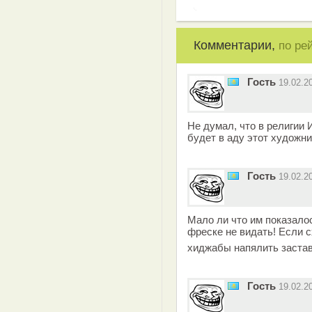
Комментарии,
по ре
Гость
19.02.2
Не думал, что в религии 
будет в аду этот художни
Гость
19.02.2
Мало ли что им показало
фреске не видать! Если с
хиджабы напялить заставя
Гость
19.02.2