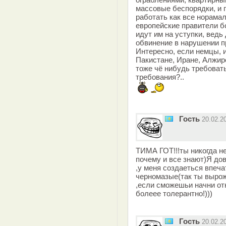
массовые беспорядки, и 
работать как все норамал
европейские правители б
идут им на уступки, ведь
обвинение в нарушении пр
Интересно, если немцы, 
Пакистане, Иране, Алжир
тоже чё нибудь требоват
требования?..
Гость
20.02.2
ТИМА ГОТ!!!ты никогда 
почему и все знают)Я до
,у меня создаеться впеча
черномазые(так ты выро
,если сможешьи начни от
болеее толерантно!)))
Гость
20.02.2