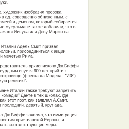
уки.
е, художник изобразил пророка
 в ад, совершенно обнаженным, с
 змеей и демоном, который собирается
ые мусульмане также добавили, что в
ражали Иисуса или Деву Марию на
 Италии Адель Смит призвал
олоньи, присоединиться к акции
ой мечетью Рима.
 представитель архиепископа Дж.Биффи
бсурдным спустя 600 лет прийти к
 сокровище (фреска да Модена - "ИФ")
кую религию".
мане Италии также требуют запретить
 комедии" Данте в тех школах, где
как этот поэт, как заявлял А.Смит,
 последний, девятый, круг ада.
ал Дж.Биффи заявлял, что иммиграция
ностям христианской Европы, и
мать соответствующие меры.