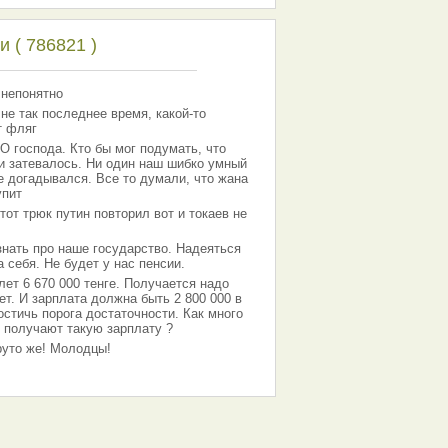
 ( 786821 )
 непонятно
 не так последнее время, какой-то
т фляг
господа. Кто бы мог подумать, что
 и затевалось. Ни один наш шибко умный
е догадывался. Все то думали, что жана
упит
тот трюк путин повторил вот и токаев не
знать про наше государство. Надеяться
 себя. Не будет у нас пенсии.
лет 6 670 000 тенге. Получается надо
ет. И зарплата должна быть 2 800 000 в
остичь порога достаточности. Как много
 получают такую зарплату ?
Круто же! Молодцы!