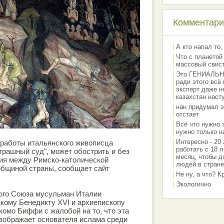
Комментарии
А кто напал то,
Что с планетой
массовый свис
Это ГЕНИАЛЬНО 
ради этого всё
эксперт даже н
казахстан наст
нан придумал э
отстает
Всё что нужно 
нужно только на
Интересно - 20 
 работы итальянского живописца
работать с 18 л
рашный суд", может обострить и без
месяц, чтобы д
ния между Римско-католической
людей в стране
общиной страны, сообщает сайт
Не ну, а что? 
Экологично
ого Союза мусульман Италии
кому Бенедикту XVI и архиепископу
омо Биффи с жалобой на то, что эта
изображает основателя ислама среди