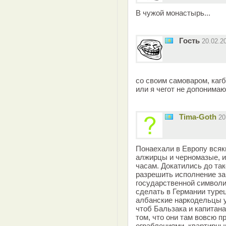
В чужой монастырь...
Гость
20.02.2
со своим самоваром, каг
или я чегот не допонима
Tima-Goth
20
Понаехали в Европу всяк
алжирцы и черномазые, и 
часам. Докатились до так
разрешить исполнение за
государственной символи
сделать в Германии туре
албанские наркодельцы у
чтоб Бальзака и капитана
том, что они там вовсю 
ограблениями, квартирны