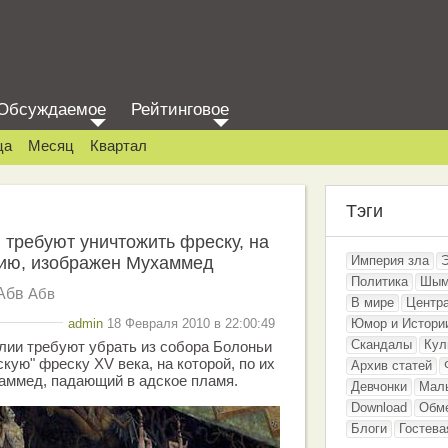
Обсуждаемое
Рейтинговое
ца
Месяц
Квартал
Тэги
требуют уничтожить фреску, на
нию, изображен Мухаммед
Империя зла
Политика
Шым
Абв
Абв
В мире
Центр
admin
18 Февраля 2010 в 22:00:49
Юмор и Истори
Скандалы
Кул
лии требуют убрать из собора Болоньи
кую" фреску XV века, на которой, по их
Архив статей
аммед, падающий в адское пламя.
Девчонки
Мал
Download
Обм
Блоги
Гостева