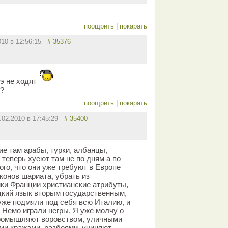
поощрить
|
покарать
010 в 12:56:15
# 35376
бэ не ходят
ю?
поощрить
|
покарать
.02.2010 в 17:45:29
# 35400
ие там арабы, турки, албанцы,
теперь хуеют там не по дням а по
ого, что они уже требуют в Европе
конов шариата, убрать из
ки Франции христианские атрибуты,
цкий язык вторым государственным,
же подмяли под себя всю Италию, и
 Немо играли негры. Я уже молчу о
промышляют воровством, уличными
ми кражами, разбоями, учиняют