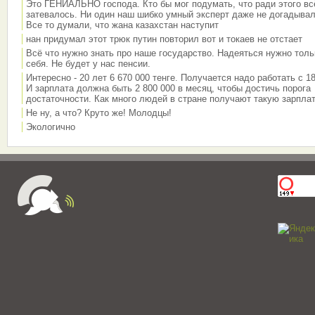
Это ГЕНИАЛЬНО господа. Кто бы мог подумать, что ради этого вс
затевалось. Ни один наш шибко умный эксперт даже не догадывал
Все то думали, что жана казахстан наступит
нан придумал этот трюк путин повторил вот и токаев не отстает
Всё что нужно знать про наше государство. Надеяться нужно толь
себя. Не будет у нас пенсии.
Интересно - 20 лет 6 670 000 тенге. Получается надо работать с 18
И зарплата должна быть 2 800 000 в месяц, чтобы достичь порога
достаточности. Как много людей в стране получают такую зарплат
Не ну, а что? Круто же! Молодцы!
Экологично