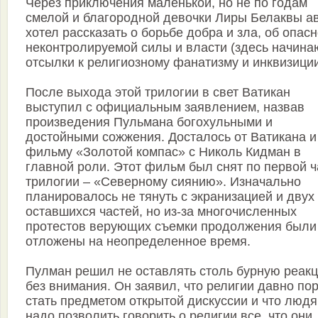
Через приключения маленькой, но не по годам
смелой и благородной девочки Лиры Белаквы а
хотел рассказать о борьбе добра и зла, об опас
неконтролируемой силы и власти (здесь начина
отсылки к религиозному фанатизму и инквизиции
После выхода этой трилогии в свет Ватикан
выступил с официальным заявлением, назвав
произведения Пульмана богохульными и
достойными сожжения. Досталось от Ватикана и
фильму «Золотой компас» с Николь Кидман в
главной роли. Этот фильм был снят по первой ч
трилогии – «Северному сиянию». Изначально
планировалось не тянуть с экранизацией и двух
оставшихся частей, но из-за многочисленных
протестов верующих съемки продолжения были
отложены на неопределенное время.
Пулман решил не оставлять столь бурную реак
без внимания. Он заявил, что религии давно по
стать предметом открытой дискуссии и что люд
надо позволить говорить о религии все, что они