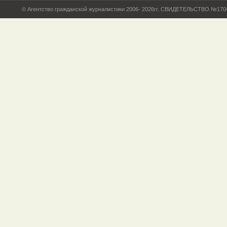
© Агентство гражданской журналистики 2006- 2026гг. СВИДЕТЕЛЬСТВО №17