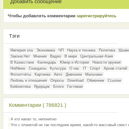
Добавить сообщение
Чтобы добавлять комментарии
зарeгиcтрирyйтeсь
Тэги
Империя зла
Экономика
ЧП
Наука и техника
Политика
Шымк
Закона.Нет
Мнения
Видео
В мире
Центральная Азия
В Казахстане
Календарь
Юмор и Истории
Новости оружия
HotNews
Скандалы
Культура
О нас
IT
Спорт
Архив статей
Фотоотчёты
Картинки
Авто
Девчонки
Мальчики
Любовь и отношения
Опросы
Download
Обменник
Ссылки
Библиотека
Ядерщик
Блоги
Гостевая
Комментарии ( 786821 )
А кто напал то, непонятно
Что с планетой не так последнее время, какой-то массовый свист