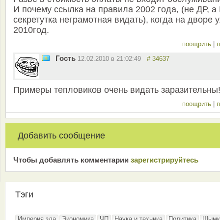
И почему ссылка на правила 2002 года, (не ДР, а 
секретутка неграмотная видать), когда на дворе 
2010год.
поощрить
|
п
Гость
12.02.2010 в 21:02:49
# 34637
Примеры тепловиков очень видать заразительны
поощрить
|
п
Добавить сообщение
Чтобы добавлять комментарии
зарeгиcтрирyйтeсь
Тэги
Империя зла
Экономика
ЧП
Наука и техника
Политика
Шымк