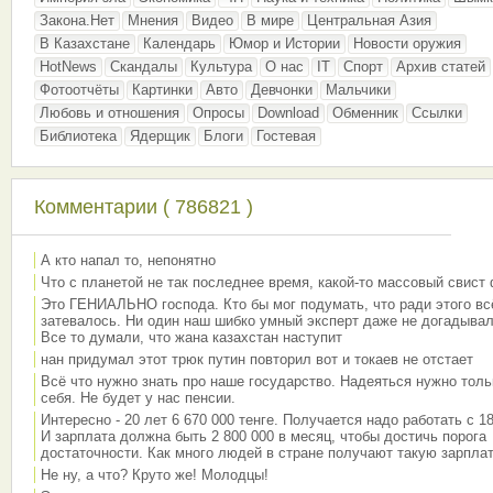
Закона.Нет
Мнения
Видео
В мире
Центральная Азия
В Казахстане
Календарь
Юмор и Истории
Новости оружия
HotNews
Скандалы
Культура
О нас
IT
Спорт
Архив статей
Фотоотчёты
Картинки
Авто
Девчонки
Мальчики
Любовь и отношения
Опросы
Download
Обменник
Ссылки
Библиотека
Ядерщик
Блоги
Гостевая
Комментарии ( 786821 )
А кто напал то, непонятно
Что с планетой не так последнее время, какой-то массовый свист
Это ГЕНИАЛЬНО господа. Кто бы мог подумать, что ради этого вс
затевалось. Ни один наш шибко умный эксперт даже не догадывал
Все то думали, что жана казахстан наступит
нан придумал этот трюк путин повторил вот и токаев не отстает
Всё что нужно знать про наше государство. Надеяться нужно толь
себя. Не будет у нас пенсии.
Интересно - 20 лет 6 670 000 тенге. Получается надо работать с 18
И зарплата должна быть 2 800 000 в месяц, чтобы достичь порога
достаточности. Как много людей в стране получают такую зарплат
Не ну, а что? Круто же! Молодцы!