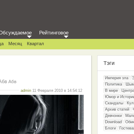
Обсуждаемое
Рейтинговое
ца
Месяц
Квартал
Тэги
Империя зла
Абв
Абв
Политика
Шым
admin
11 Февраля 2010 в 14:54:12
В мире
Центр
Юмор и Истори
Скандалы
Кул
Архив статей
Девчонки
Мал
Download
Обм
Блоги
Гостева