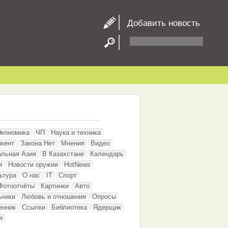
Добавить новость
Экономика
ЧП
Наука и техника
кент
Закона.Нет
Мнения
Видео
альная Азия
В Казахстане
Календарь
и
Новости оружия
HotNews
ьтура
О нас
IT
Спорт
Фотоотчёты
Картинки
Авто
ьчики
Любовь и отношения
Опросы
енник
Ссылки
Библиотека
Ядерщик
я