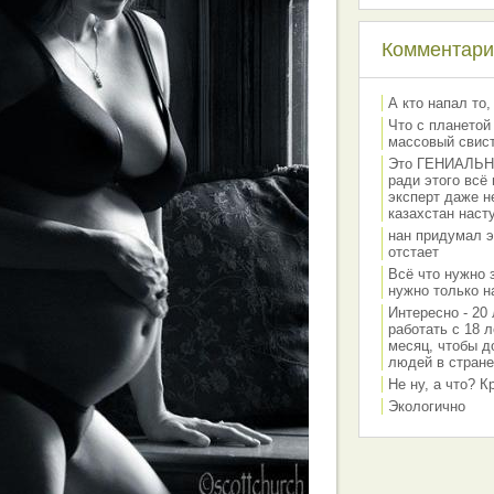
Комментарии
А кто напал то,
Что с планетой
массовый свис
Это ГЕНИАЛЬНО 
ради этого всё
эксперт даже н
казахстан наст
нан придумал э
отстает
Всё что нужно 
нужно только на
Интересно - 20 
работать с 18 л
месяц, чтобы д
людей в стране
Не ну, а что? 
Экологично