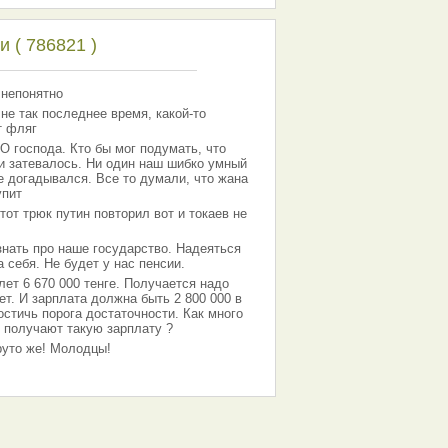
 ( 786821 )
 непонятно
 не так последнее время, какой-то
т фляг
господа. Кто бы мог подумать, что
 и затевалось. Ни один наш шибко умный
е догадывался. Все то думали, что жана
упит
тот трюк путин повторил вот и токаев не
знать про наше государство. Надеяться
 себя. Не будет у нас пенсии.
лет 6 670 000 тенге. Получается надо
ет. И зарплата должна быть 2 800 000 в
остичь порога достаточности. Как много
 получают такую зарплату ?
Круто же! Молодцы!