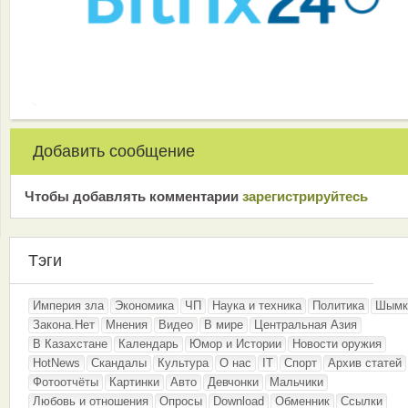
Добавить сообщение
Чтобы добавлять комментарии
зарeгиcтрирyйтeсь
Тэги
Империя зла
Экономика
ЧП
Наука и техника
Политика
Шымк
Закона.Нет
Мнения
Видео
В мире
Центральная Азия
В Казахстане
Календарь
Юмор и Истории
Новости оружия
HotNews
Скандалы
Культура
О нас
IT
Спорт
Архив статей
Фотоотчёты
Картинки
Авто
Девчонки
Мальчики
Любовь и отношения
Опросы
Download
Обменник
Ссылки