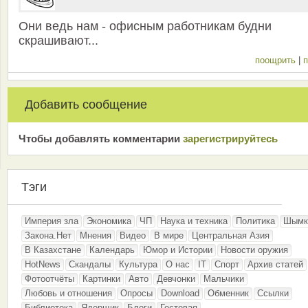
Они ведь нам - офисным работникам будни
скрашивают...
поощрить
|
п
Добавить сообщение
Чтобы добавлять комментарии
зарeгиcтрирyйтeсь
Тэги
Империя зла
Экономика
ЧП
Наука и техника
Политика
Шымк
Закона.Нет
Мнения
Видео
В мире
Центральная Азия
В Казахстане
Календарь
Юмор и Истории
Новости оружия
HotNews
Скандалы
Культура
О нас
IT
Спорт
Архив статей
Фотоотчёты
Картинки
Авто
Девчонки
Мальчики
Любовь и отношения
Опросы
Download
Обменник
Ссылки
Библиотека
Ядерщик
Блоги
Гостевая