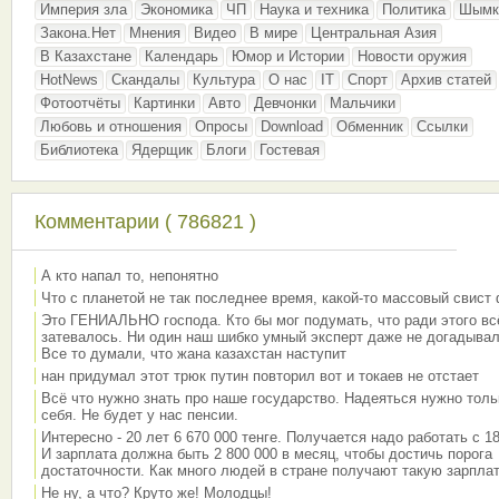
Империя зла
Экономика
ЧП
Наука и техника
Политика
Шымк
Закона.Нет
Мнения
Видео
В мире
Центральная Азия
В Казахстане
Календарь
Юмор и Истории
Новости оружия
HotNews
Скандалы
Культура
О нас
IT
Спорт
Архив статей
Фотоотчёты
Картинки
Авто
Девчонки
Мальчики
Любовь и отношения
Опросы
Download
Обменник
Ссылки
Библиотека
Ядерщик
Блоги
Гостевая
Комментарии ( 786821 )
А кто напал то, непонятно
Что с планетой не так последнее время, какой-то массовый свист
Это ГЕНИАЛЬНО господа. Кто бы мог подумать, что ради этого вс
затевалось. Ни один наш шибко умный эксперт даже не догадывал
Все то думали, что жана казахстан наступит
нан придумал этот трюк путин повторил вот и токаев не отстает
Всё что нужно знать про наше государство. Надеяться нужно толь
себя. Не будет у нас пенсии.
Интересно - 20 лет 6 670 000 тенге. Получается надо работать с 18
И зарплата должна быть 2 800 000 в месяц, чтобы достичь порога
достаточности. Как много людей в стране получают такую зарплат
Не ну, а что? Круто же! Молодцы!