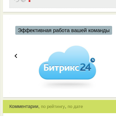
Эффективная работа вашей команды
Комментарии,
,
по рейтингу
по дате