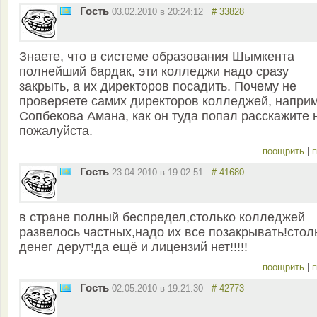
Гость
03.02.2010 в 20:24:12
# 33828
Знаете, что в системе образования Шымкента
полнейший бардак, эти колледжи надо сразу
закрыть, а их директоров посадить. Почему не
проверяете самих директоров колледжей, напри
Сопбекова Амана, как он туда попал расскажите 
пожалуйста.
поощрить
|
п
Гость
23.04.2010 в 19:02:51
# 41680
в стране полный беспредел,столько колледжей
развелось частных,надо их все позакрывать!стол
денег дерут!да ещё и лицензий нет!!!!!
поощрить
|
п
Гость
02.05.2010 в 19:21:30
# 42773