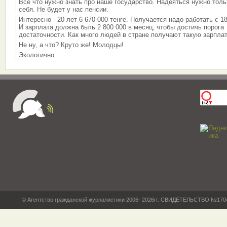
Всё что нужно знать про наше государство. Надеяться нужно толь
себя. Не будет у нас пенсии.
Интересно - 20 лет 6 670 000 тенге. Получается надо работать с 18
И зарплата должна быть 2 800 000 в месяц, чтобы достичь порога
достаточности. Как много людей в стране получают такую зарплат
Не ну, а что? Круто же! Молодцы!
Экологично
© Агентство гражданской журналистики 2006- 2026гг. СВИДЕТЕЛЬСТВО №17