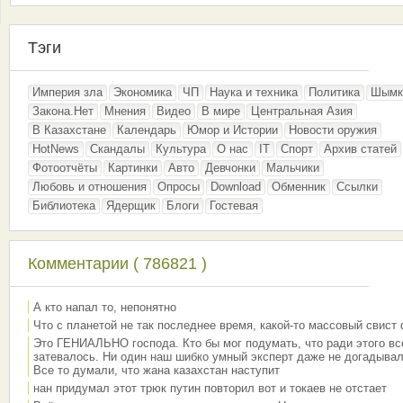
Тэги
Империя зла
Экономика
ЧП
Наука и техника
Политика
Шымк
Закона.Нет
Мнения
Видео
В мире
Центральная Азия
В Казахстане
Календарь
Юмор и Истории
Новости оружия
HotNews
Скандалы
Культура
О нас
IT
Спорт
Архив статей
Фотоотчёты
Картинки
Авто
Девчонки
Мальчики
Любовь и отношения
Опросы
Download
Обменник
Ссылки
Библиотека
Ядерщик
Блоги
Гостевая
Комментарии ( 786821 )
А кто напал то, непонятно
Что с планетой не так последнее время, какой-то массовый свист
Это ГЕНИАЛЬНО господа. Кто бы мог подумать, что ради этого вс
затевалось. Ни один наш шибко умный эксперт даже не догадывал
Все то думали, что жана казахстан наступит
нан придумал этот трюк путин повторил вот и токаев не отстает