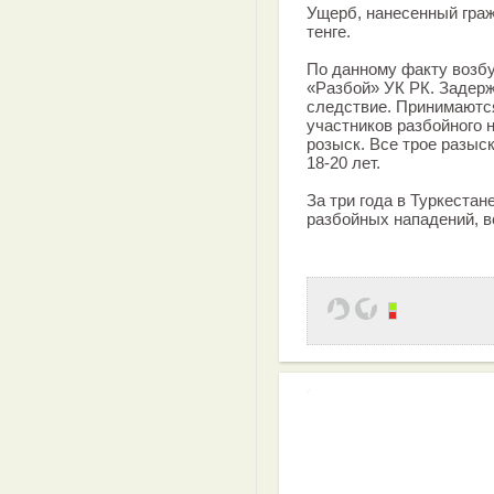
Ущерб, нанесенный гра
тенге.
По данному факту возбу
«Разбой» УК РК. Задер
следствие. Принимаютс
участников разбойного 
розыск. Все трое разыс
18-20 лет.
За три года в Туркестан
разбойных нападений, в
Эффективная 