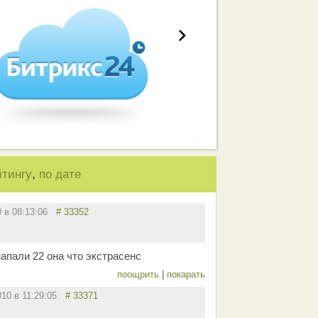
,
йтингу
по дате
0 в 08:13:06
# 33352
напали 22 она что экстрасенс
поощрить
|
покарать
010 в 11:29:05
# 33371