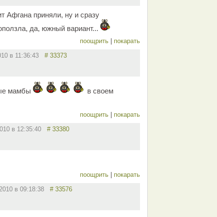
т Афгана приняли, ну и сразу
ползла, да, южный вариант...
поощрить
|
покарать
010 в 11:36:43
# 33373
ые мамбы
в своем
поощрить
|
покарать
2010 в 12:35:40
# 33380
поощрить
|
покарать
.2010 в 09:18:38
# 33576