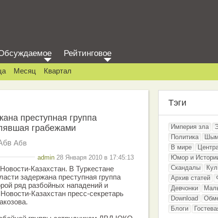
Обсуждаемое
Рейтинговое
ца
Месяц
Квартал
Тэги
жана преступная группа
лявшая грабежами
Империя зла
Политика
Шым
Абв
Абв
В мире
Центр
admin
28 Января 2010 в 17:45:13
Юмор и Истори
Скандалы
Кул
Новости-Казахстан. В Туркестане
ласти задержана преступная группа
Архив статей
орой ряд разбойных нападений и
Девчонки
Мал
Новости-Казахстан пресс-секретарь
Download
Обм
акозова.
Блоги
Гостева