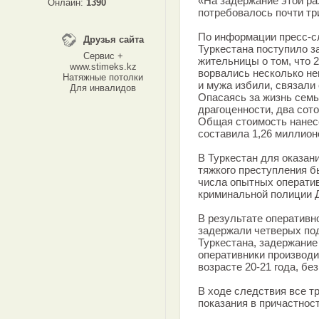
«На задержание этой р
Онлайн:
1390
потребовалось почти три
По информации пресс-сл
Друзья сайта
Туркестана поступило з
Сервис +
жительницы о том, что 2
www.stimeks.kz
ворвались несколько не
Натяжные потолки
и мужа избили, связали
Для инвалидов
Опасаясь за жизнь семь
драгоценности, два сот
Общая стоимость нанес
составила 1,26 миллионо
В Туркестан для оказан
тяжкого преступления б
числа опытных операти
криминальной полиции
В результате оператив
задержали четверых под
Туркестана, задержание
оперативники производи
возрасте 20-21 года, бе
В ходе следствия все т
показания в причастнос