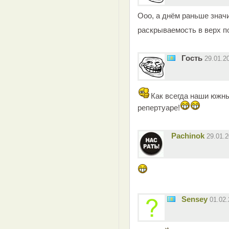
Ооо, а днём раньше значи
раскрываемость в верх по
Гость
29.01.2
Как всегда наши южн
репертуаре!
Pachinok
29.01.
Sensey
01.02