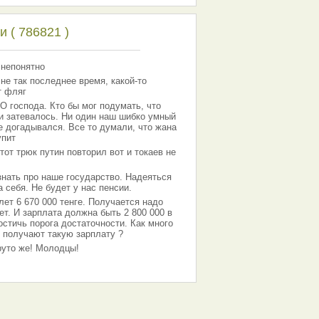
 ( 786821 )
 непонятно
 не так последнее время, какой-то
т фляг
господа. Кто бы мог подумать, что
 и затевалось. Ни один наш шибко умный
е догадывался. Все то думали, что жана
упит
тот трюк путин повторил вот и токаев не
знать про наше государство. Надеяться
 себя. Не будет у нас пенсии.
лет 6 670 000 тенге. Получается надо
ет. И зарплата должна быть 2 800 000 в
остичь порога достаточности. Как много
 получают такую зарплату ?
Круто же! Молодцы!