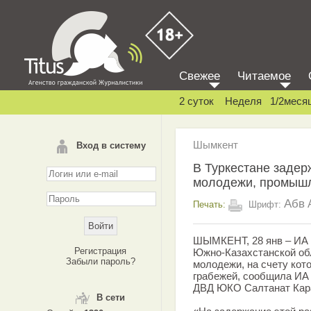
Свежее
Читаемое
2 суток
Неделя
1/2меся
Шымкент
Вход в систему
В Туркестане задер
молодежи, промыш
Абв
Печать:
Шрифт:
ШЫМКЕНТ, 28 янв – ИА 
Регистрация
Южно-Казахстанской об
Забыли пароль?
молодежи, на счету кот
грабежей, сообщила ИА 
ДВД ЮКО Салтанат Кар
В сети