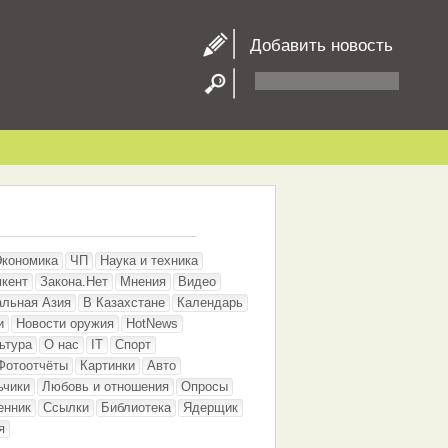
Добавить новость
Экономика
ЧП
Наука и техника
кент
Закона.Нет
Мнения
Видео
альная Азия
В Казахстане
Календарь
и
Новости оружия
HotNews
ьтура
О нас
IT
Спорт
Фотоотчёты
Картинки
Авто
ьчики
Любовь и отношения
Опросы
енник
Ссылки
Библиотека
Ядерщик
я