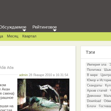
Обсуждаемое
Рейтинговое
ца
Месяц
Квартал
Тэги
Империя зла
Абв
Абв
Политика
Шым
admin
28 Января 2010 в 16:31:54
В мире
Центр
Юмор и Истори
ском
Скандалы
Кул
е Акан
Архив статей
я смена)
Девчонки
Мал
трашное
Download
Обм
вшая на
Блоги
Гостева
бристая