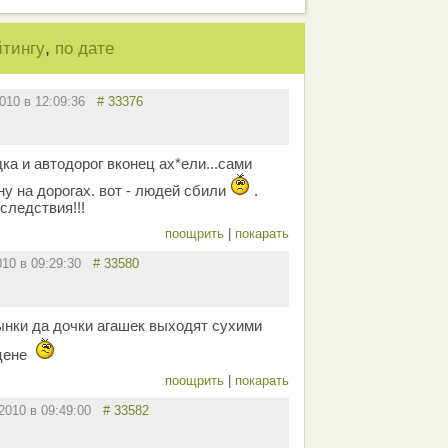
,
йтингу
по дате
2010 в 12:09:36
# 33376
дка и автодорог вконец ах*ели...сами
у на дорогах. вот - людей сбили
.
 следствия!!!
поощрить
|
покарать
010 в 09:29:30
# 33580
сынки да дочки агашек выходят сухими
цене
поощрить
|
покарать
.2010 в 09:49:00
# 33582