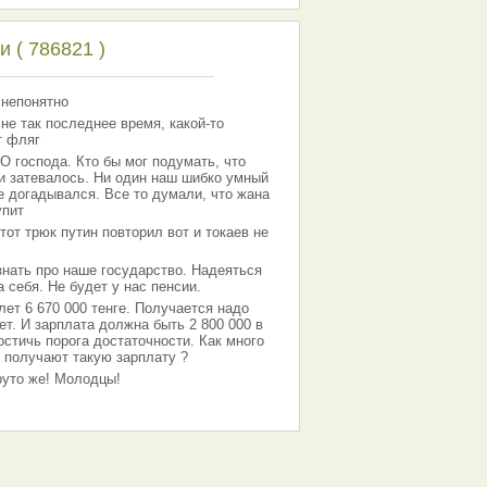
 ( 786821 )
 непонятно
 не так последнее время, какой-то
т фляг
господа. Кто бы мог подумать, что
 и затевалось. Ни один наш шибко умный
е догадывался. Все то думали, что жана
упит
тот трюк путин повторил вот и токаев не
знать про наше государство. Надеяться
 себя. Не будет у нас пенсии.
лет 6 670 000 тенге. Получается надо
ет. И зарплата должна быть 2 800 000 в
остичь порога достаточности. Как много
 получают такую зарплату ?
Круто же! Молодцы!