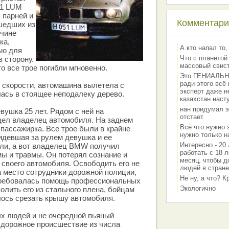
51 LUM
 парней и
Комментарии
шедших из
очине
ка,
А кто напал то,
ью для
Что с планетой
в сторону.
массовый свис
о все трое погибли мгновенно.
Это ГЕНИАЛЬНО 
ради этого всё
я скорости, автомашина вылетела с
эксперт даже н
лась в стоящее неподалеку дерево.
казахстан наст
нан придумал э
вушка 25 лет. Рядом с ней на
отстает
дел владелец автомобиля. На заднем
Всё что нужно 
пассажирка. Все трое были в крайне
нужно только на
идевшая за рулем девушка и ее
Интересно - 20 
али, а вот владелец BMW получил
работать с 18 л
ы и травмы. Он потерял сознание и
месяц, чтобы д
 своего автомобиля. Освободить его не
людей в стране
 место сотрудники дорожной полиции,
Не ну, а что? 
отребовалась помощь профессиональных
Экологично
олить его из стального плена, бойцам
ось срезать крышу автомобиля.
х людей и не очередной пьяный
 дорожное происшествие из числа