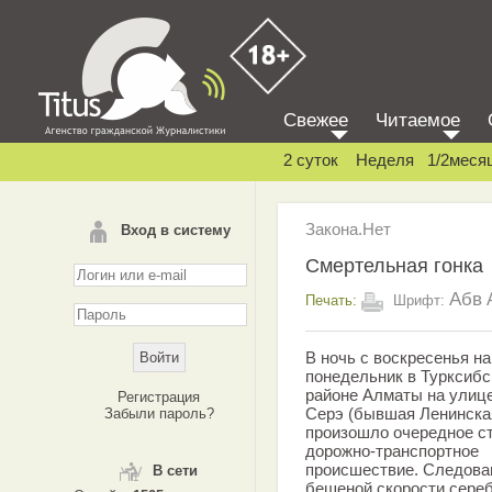
Свежее
Читаемое
2 суток
Неделя
1/2меся
Закона.Нет
Вход в систему
Смертельная гонка
Абв
Печать:
Шрифт:
В ночь с воскресенья на
понедельник в Турксиб
районе Алматы на улиц
Регистрация
Серэ (бывшая Ленинска
Забыли пароль?
произошло очередное с
дорожно-транспортное
происшествие. Следова
В сети
бешеной скорости сере