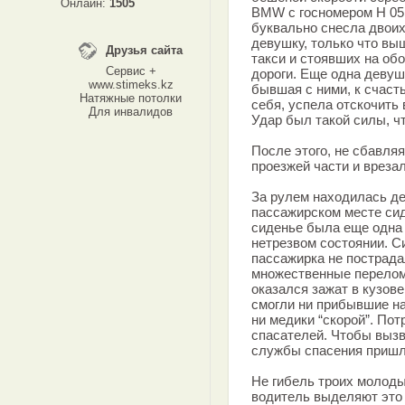
Онлайн:
1505
BMW с госномером H 0
буквально снесла двоих
девушку, только что вы
Друзья сайта
такси и стоявших на об
Сервис +
дороги. Еще одна девуш
www.stimeks.kz
бывшая с ними, к счаст
Натяжные потолки
себя, успела отскочить 
Для инвалидов
Удар был такой силы, чт
После этого, не сбавля
проезжей части и вреза
За рулем находилась де
пассажирском месте си
сиденье была еще одна 
нетрезвом состоянии. С
пассажирка не пострад
множественные перелом
оказался зажат в кузове
смогли ни прибывшие на
ни медики “скорой”. П
спасателей. Чтобы вызв
службы спасения пришл
Не гибель троих молоды
водитель выделяют это