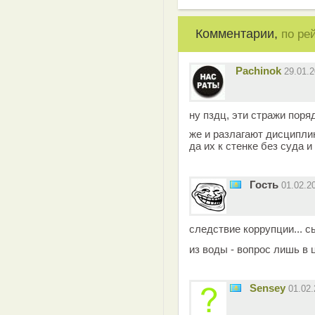
Комментарии,
по ре
Pachinok
29.01.
ну пздц, эти стражи поря
же и разлагают дисциплин
да их к стенке без суда и
Гость
01.02.2
следствие коррупции... 
из воды - вопрос лишь в 
Sensey
01.02