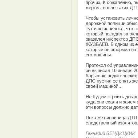
прочих. К сожалению, п
жертвы после таких ДТП
Чтобы установить личн
дорожной полиции обыск
Тут и выяснилось, что 
который посадил за рул
оказался инспектор ДП
ЖУЗБАЕВ. В одном из е
который он оформил на 
его машины.
Протокол об управлении
он выписал 10 января 20
барышню водительских п
ДПС пустил ее опять же
своей машиной…
Не будем строить догадк
куда они ехали и зачем 
эти вопросы должно дат
Пока же виновница ДТП 
следственный изолятор
Геннадий БЕНДИЦКИЙ