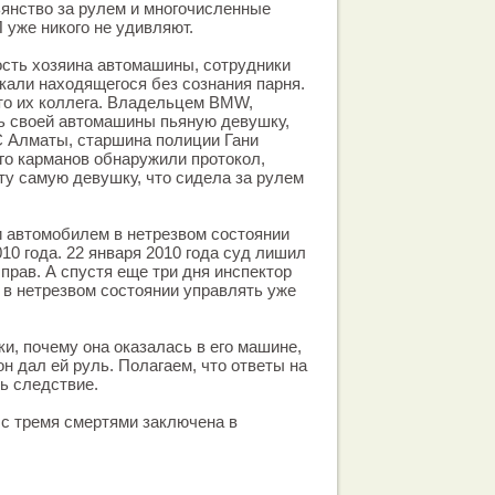
ьянство за рулем и многочисленные
 уже никого не удивляют.
ость хозяина автомашины, сотрудники
али находящегося без сознания парня.
это их коллега. Владельцем BMW,
ь своей автомашины пьяную девушку,
С Алматы, старшина полиции Гани
го карманов обнаружили протокол,
ту самую девушку, что сидела за рулем
 автомобилем в нетрезвом состоянии
10 года. 22 января 2010 года суд лишил
рав. А спустя еще три дня инспектор
 в нетрезвом состоянии управлять уже
и, почему она оказалась в его машине,
он дал ей руль. Полагаем, что ответы на
ь следствие.
с тремя смертями заключена в
.