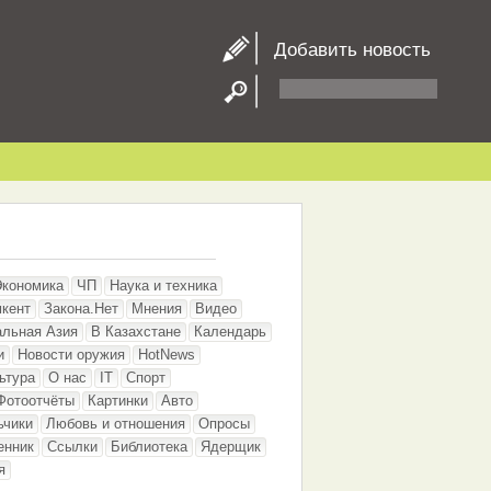
Добавить новость
Экономика
ЧП
Наука и техника
кент
Закона.Нет
Мнения
Видео
альная Азия
В Казахстане
Календарь
и
Новости оружия
HotNews
ьтура
О нас
IT
Спорт
Фотоотчёты
Картинки
Авто
ьчики
Любовь и отношения
Опросы
енник
Ссылки
Библиотека
Ядерщик
я