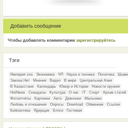
Добавить сообщение
Чтобы добавлять комментарии
зарeгиcтрирyйтeсь
Тэги
Империя зла
Экономика
ЧП
Наука и техника
Политика
Шымк
Закона.Нет
Мнения
Видео
В мире
Центральная Азия
В Казахстане
Календарь
Юмор и Истории
Новости оружия
HotNews
Скандалы
Культура
О нас
IT
Спорт
Архив статей
Фотоотчёты
Картинки
Авто
Девчонки
Мальчики
Любовь и отношения
Опросы
Download
Обменник
Ссылки
Библиотека
Ядерщик
Блоги
Гостевая