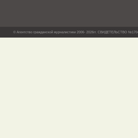
© Агентство гражданской журналистики 2006- 2026гг. СВИДЕТЕЛЬСТВО №17