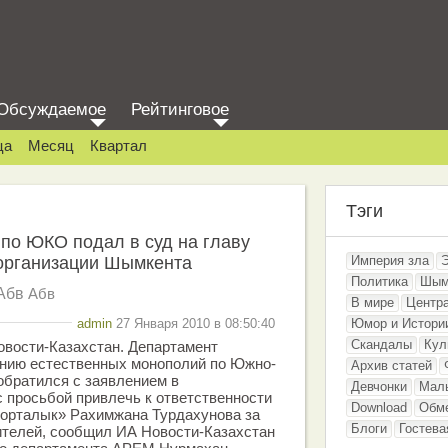
Обсуждаемое
Рейтинговое
ца
Месяц
Квартал
Тэги
по ЮКО подал в суд на главу
организации Шымкента
Империя зла
Политика
Шым
Абв
Абв
В мире
Центр
admin
27 Января 2010 в 08:50:40
Юмор и Истори
Скандалы
Кул
овости-Казахстан. Департамент
анию естественных монополий по Южно-
Архив статей
обратился с заявлением в
Девчонки
Мал
 просьбой привлечь к ответственности
Download
Обм
оорталык» Рахимжана Турдахунова за
Блоги
Гостева
ителей, сообщил ИА Новости-Казахстан