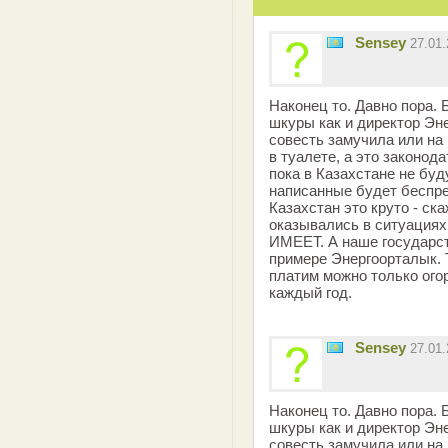
Sensey
27.01
Наконец то. Давно пора.
шкуры как и директор Эн
совесть замучила или на
в туалете, а это законод
пока в Казахстане не бу
написанные будет беспре
Казахстан это круто - ск
оказывались в ситуациях
ИМЕЕТ. А наше государст
примере Энергоорталык. Т
платим можно только ого
каждый год.
Sensey
27.01
Наконец то. Давно пора.
шкуры как и директор Эн
совесть замучила или на