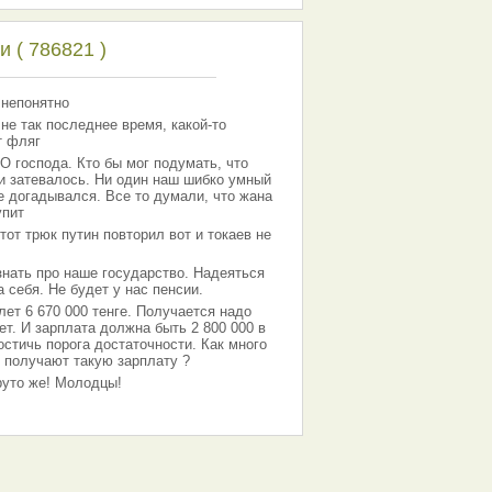
 ( 786821 )
 непонятно
 не так последнее время, какой-то
т фляг
господа. Кто бы мог подумать, что
 и затевалось. Ни один наш шибко умный
е догадывался. Все то думали, что жана
упит
тот трюк путин повторил вот и токаев не
знать про наше государство. Надеяться
 себя. Не будет у нас пенсии.
лет 6 670 000 тенге. Получается надо
ет. И зарплата должна быть 2 800 000 в
остичь порога достаточности. Как много
 получают такую зарплату ?
Круто же! Молодцы!