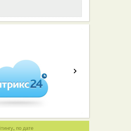
работа вашей команды
,
йтингу
по дате