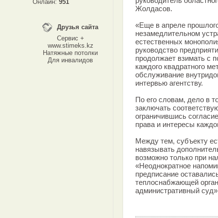
руководитель областно
Онлайн:
951
Жолдасов.
«Еще в апреле прошлого
Друзья сайта
незамедлительном устр
Сервис +
естественных монополи
www.stimeks.kz
руководство предприяти
Натяжные потолки
продолжает взимать с по
Для инвалидов
каждого квадратного ме
обслуживание внутридом
интервью агентству.
По его словам, дело в т
заключать соответству
ограничившись согласи
права и интересы каждо
Между тем, субъекту е
навязывать дополнитель
возможно только при на
«Неоднократное напоми
предписание оставались
теплоснабжающей органи
административный суд»,