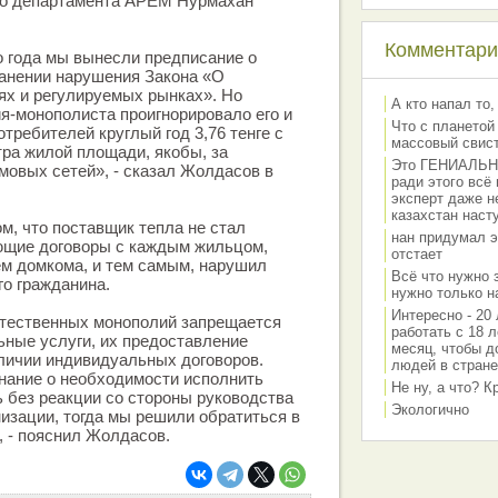
го департамента АРЕМ Нурмахан
Комментарии
 года мы вынесли предписание о
анении нарушения Закона «О
ях и регулируемых рынках». Но
А кто напал то,
я-монополиста проигнорировало его и
Что с планетой
требителей круглый год 3,76 тенге с
массовый свис
тра жилой площади, якобы, за
Это ГЕНИАЛЬНО 
овых сетей», - сказал Жолдасов в
ради этого всё
эксперт даже н
казахстан наст
ом, что поставщик тепла не стал
нан придумал э
ющие договоры с каждым жильцом,
отстает
ем домкома, и тем самым, нарушил
Всё что нужно 
го гражданина.
нужно только на
Интересно - 20 
стественных монополий запрещается
работать с 18 л
ные услуги, их предоставление
месяц, чтобы д
личии индивидуальных договоров.
людей в стране
нание о необходимости исполнить
Не ну, а что? 
 без реакции со стороны руководства
Экологично
зации, тогда мы решили обратиться в
 - пояснил Жолдасов.