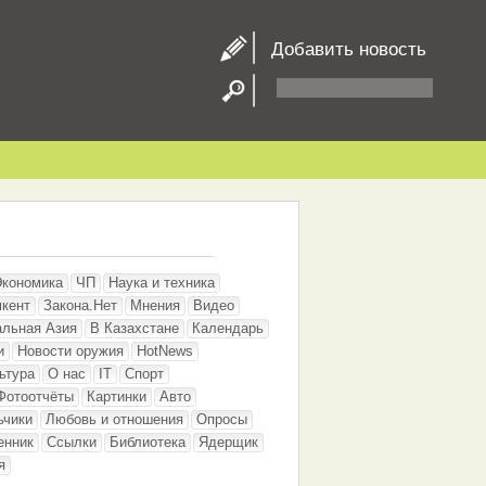
Добавить новость
Экономика
ЧП
Наука и техника
кент
Закона.Нет
Мнения
Видео
альная Азия
В Казахстане
Календарь
и
Новости оружия
HotNews
ьтура
О нас
IT
Спорт
Фотоотчёты
Картинки
Авто
ьчики
Любовь и отношения
Опросы
енник
Ссылки
Библиотека
Ядерщик
я