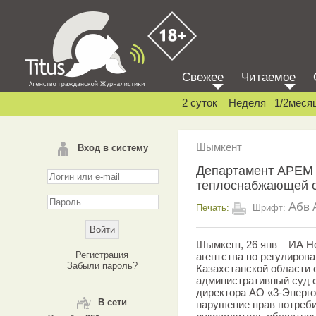
Свежее
Читаемое
2 суток
Неделя
1/2меся
Шымкент
Вход в систему
Департамент АРЕМ 
теплоснабжающей 
Абв
Печать:
Шрифт:
Шымкент, 26 янв – ИА Н
Регистрация
агентства по регулиров
Забыли пароль?
Казахстанской области 
административный суд с
директора АО «3-Энерг
В сети
нарушение прав потреб