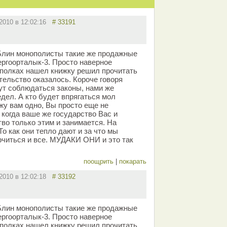
.2010 в 12:02:16
# 33191
 Блин монополисты такие же продажные
ергоорталык-3. Просто наверное
 полках нашел книжку решил прочитать
ательство оказалось. Короче говоря
дут соблюдаться законы, нами же
дел. А кто будет впрягаться мол
ажу вам одно, Вы просто еще не
 когда ваше же государство Вас и
во только этим и занимается. На
о как они тепло дают и за что мы
рчиться и все. МУДАКИ ОНИ и это так
поощрить
|
покарать
.2010 в 12:02:18
# 33192
 Блин монополисты такие же продажные
ергоорталык-3. Просто наверное
 полках нашел книжку решил прочитать