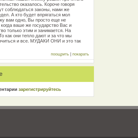
ательство оказалось. Короче говоря
дут соблюдаться законы, нами же
дел. А кто будет впрягаться мол
ажу вам одно, Вы просто еще не
 когда ваше же государство Вас и
во только этим и занимается. На
о как они тепло дают и за что мы
рчиться и все. МУДАКИ ОНИ и это так
поощрить
|
покарать
е
ентарии
зарeгиcтрирyйтeсь