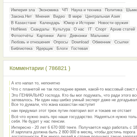
Империя зла
Экономика
ЧП
Наука и техника
Политика
Шымк
Закона.Нет
Мнения
Видео
В мире
Центральная Азия
В Казахстане
Календарь
Юмор и Истории
Новости оружия
HotNews
Скандалы
Культура
О нас
IT
Спорт
Архив статей
Фотоотчёты
Картинки
Авто
Девчонки
Мальчики
Любовь и отношения
Опросы
Download
Обменник
Ссылки
Библиотека
Ядерщик
Блоги
Гостевая
Комментарии ( 786821 )
А кто напал то, непонятно
Что с планетой не так последнее время, какой-то массовый свист
Это ГЕНИАЛЬНО господа. Кто бы мог подумать, что ради этого вс
затевалось. Ни один наш шибко умный эксперт даже не догадывал
Все то думали, что жана казахстан наступит
нан придумал этот трюк путин повторил вот и токаев не отстает
Всё что нужно знать про наше государство. Надеяться нужно толь
себя. Не будет у нас пенсии.
Интересно - 20 лет 6 670 000 тенге. Получается надо работать с 18
И зарплата должна быть 2 800 000 в месяц, чтобы достичь порога
достаточности. Как много людей в стране получают такую зарплат