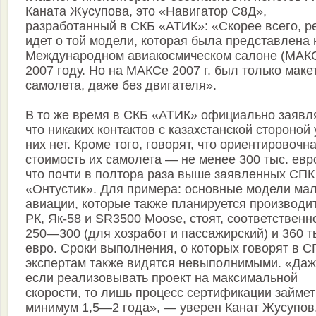
Каната Жусупова, это «Навигатор С8Д»,
разработанный в СКБ «АТИК»: «Скорее всего, р
идет о той модели, которая была представлена 
Международном авиакосмическом салоне (МАКС
2007 году. Но на МАКСе 2007 г. был только маке
самолета, даже без двигателя».
В то же время в СКБ «АТИК» официально заявл
что никаких контактов с казахстанской стороной 
них нет. Кроме того, говорят, что ориентировочн
стоимость их самолета — не менее 300 тыс. евр
что почти в полтора раза выше заявленных СПК
«Онтустик». Для примера: основные модели ма
авиации, которые также планируется производит
РК, Як-58 и SR3500 Moose, стоят, соответственн
250—300 (для хозработ и пассажирский) и 360 т
евро. Сроки выполнения, о которых говорят в С
экспертам также видятся невыполнимыми. «Да
если реализовывать проект на максимальной
скорости, то лишь процесс сертификации займет
минимум 1,5—2 года», — уверен Канат Жусупов