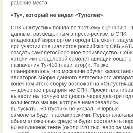
рабочие места.
«Ту», который не видел «Туполев»
СПК «Онтустик» пошла по третьему сценарию. 
данным, размещенным в пресс-релизе, в СПК,
владеющей аэропортом города Шымкент, задум
при участии специалистов российского СКБ «АТ
создать самолетосборочное производство. Соби
хотели «многоцелевой самолет авиации общего
назначения Ту-410 (навигатор)». Также
планировалось, что москвичи обучат казахстанс
авиаторов сборке данного летательного аппарат
конечном итоге сборку возложат на «Онтустик-а
— дочернее предприятие СПК. Проект планиро
вывести на полную мощность через два-три год
количество машин, которые намеревались
выпускать, «Онтустик» не указал. «Первые
самолеты будут пассажирскими. Первоначальн
объем вложенных средств будет составлять пор
90 миллионов тенге (около 220 тыс. евро за маш