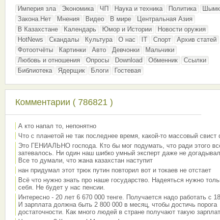
Империя зла
Экономика
ЧП
Наука и техника
Политика
Шымк
Закона.Нет
Мнения
Видео
В мире
Центральная Азия
В Казахстане
Календарь
Юмор и Истории
Новости оружия
HotNews
Скандалы
Культура
О нас
IT
Спорт
Архив статей
Фотоотчёты
Картинки
Авто
Девчонки
Мальчики
Любовь и отношения
Опросы
Download
Обменник
Ссылки
Библиотека
Ядерщик
Блоги
Гостевая
Комментарии ( 786821 )
А кто напал то, непонятно
Что с планетой не так последнее время, какой-то массовый свист
Это ГЕНИАЛЬНО господа. Кто бы мог подумать, что ради этого вс
затевалось. Ни один наш шибко умный эксперт даже не догадывал
Все то думали, что жана казахстан наступит
нан придумал этот трюк путин повторил вот и токаев не отстает
Всё что нужно знать про наше государство. Надеяться нужно толь
себя. Не будет у нас пенсии.
Интересно - 20 лет 6 670 000 тенге. Получается надо работать с 18
И зарплата должна быть 2 800 000 в месяц, чтобы достичь порога
достаточности. Как много людей в стране получают такую зарплат