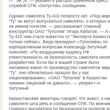
— “ЭК”)», — указано в распространенном пресс-
службой СПК «Онтустик» сообщении.
Однако самолета Ту-410 попросту нет. «Под мар
“Ту” не могут выпускаться самолеты, о которых 
не имеем понятия, — рассказывает главный
конструктор ОАО “Туполев” Игорь Кабатов. — А 
Ту-410 нам стало известно от “Эксперта Казахст
только сейчас». Вице-президент «Туполева» по
корпоративным вопросам Александр Затучный
поясняет: «По воздушному кодексу РФ
ответственность за безопасность самолета несе
разработчик. Если бы в вашей стране было
налажено какое-то производство самолетов мар
“Ту”, оно обязательно прошло бы у нас
лицензирование». «ОАО “Туполев” в Казахстан
никаких лицензий не давало», — уверен г-н
Затучный.
Казахстанские авиаторы говорят, что знают, о ка
самолете шла речь в сообщении СПК. По мнени
главного инспектора по безопасности полетов 