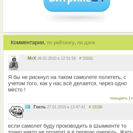
Комментарии,
,
по рейтингу
по дате
MrX
26.01.2010 в 12:51:58
# 33101
Я бы не рискнул на таком самолете полететь, с
учетом того, как у нас всё делается, через одно
место !
поощрить
|
п
Гость
27.01.2010 в 13:47:42
# 33196
если самолет буду производить в Шымкенте то
точно никто не полетит я в первую очередь. Жить