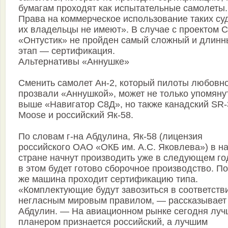
бумагам проходят как испытательные самолеты.
Права на коммерческое использование таких су
их владельцы не имеют». В случае с проектом 
«Онтустик» не пройден самый сложный и длинн
этап — сертификация.
Альтернативы «Аннушке»
Сменить самолет Ан-2, который пилоты любовн
прозвали «Аннушкой», может не только упомяну
выше «Навигатор С8Д», но также канадский SR
Moose и российский Як-58.
По словам г-на Абдулина, Як-58 (лицензия
российского ОАО «ОКБ им. А.С. Яковлева») в н
стране начнут производить уже в следующем год
в этом будет готово сборочное производство. П
же машина проходит сертификацию типа.
«Комплектующие будут завозиться в соответств
негласным мировым правилом, — рассказывает 
Абдулин. — На авиационном рынке сегодня лу
планером признается российский, а лучшим