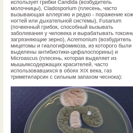
использует грибки Candida (возбудитель
молочницы), Cladosporium (плесень, часто
вызывающая аллергию и редко - поражение кож
ногтей или дыхательной системы), Fusarium
(почвенный грибок, способный вызывать
заболевания у человека и вырабатывать токсин
загрязняющие зерно), Acremonium (возбудитель
мицетомы и гиалогифомикоза, из которого были
выделены антибиотики-цефалоспорины) и
Microascus (плесень, которая выделяет из
мышьяксодержащих красителей, часто
использовавшихся в обоях XIX века, газ
триметиларсин с сильным запахом чеснока):