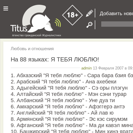
≡
Добавить нов
Любовь и отношения
На 88 языках: Я ТЕБЯ ЛЮБЛЮ!
admin
13 Февраля 2007 в 09:
1. Абхазский "Я тебя люблю" - Сара бара бзия б
2. Арабский "Я тебя люблю" - Ана ахебеки
3. Адыгейский "Я тебя люблю" - Сэ оры плэгун
4. Алтайский "Я тебя люблю" - Мэн сэни турар
5. Албанский "Я тебя люблю" - Уне дуа ти
6. Амхарский "Я тебя люблю" - Афэггерэ антэ
7. Английский "Я тебя люблю" - Ай лав ю
8. Армянский "Я тебя люблю" - Эс кэс сирумэм
9. Афганский "Я тебя люблю" - Ма ди кавэл мин
10. Башкирский "Я тебя люблю" - Мин хинэ ярат