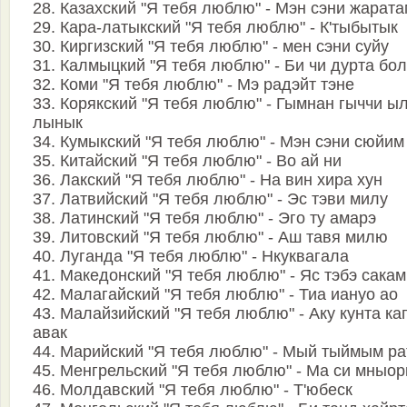
28. Казахский "Я тебя люблю" - Мэн сэни жарат
29. Кара-латыкский "Я тебя люблю" - К'тыбытык
30. Киргизский "Я тебя люблю" - мен сэни суйу
31. Калмыцкий "Я тебя люблю" - Би чи дурта бо
32. Коми "Я тебя люблю" - Мэ радэйт тэне
33. Корякский "Я тебя люблю" - Гымнан гыччи ы
лынык
34. Кумыкский "Я тебя люблю" - Мэн сэни сюйим
35. Китайский "Я тебя люблю" - Во ай ни
36. Лакский "Я тебя люблю" - На вин хира хун
37. Латвийский "Я тебя люблю" - Эс тэви милу
38. Латинский "Я тебя люблю" - Эго ту амарэ
39. Литовский "Я тебя люблю" - Аш тавя милю
40. Луганда "Я тебя люблю" - Нкуквагала
41. Македонский "Я тебя люблю" - Яс тэбэ сакам
42. Малагайский "Я тебя люблю" - Тиа иануо ао
43. Малайзийский "Я тебя люблю" - Аку кунта ка
авак
44. Марийский "Я тебя люблю" - Мый тыймым р
45. Менгрельский "Я тебя люблю" - Ма си мныор
46. Молдавский "Я тебя люблю" - Т'юбеск