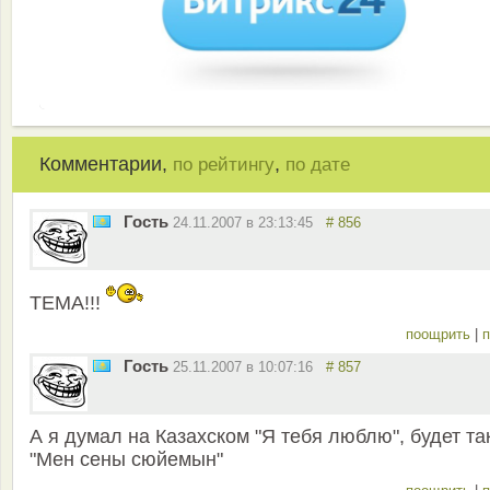
Комментарии,
,
по рейтингу
по дате
Гость
24.11.2007 в 23:13:45
# 856
ТЕМА!!!
поощрить
|
п
Гость
25.11.2007 в 10:07:16
# 857
А я думал на Казахском "Я тебя люблю", будет так
"Мен сены сюйемын"