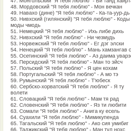
47. Монгольский "Я тебя люблю" - Би танд хайр
48. Мордовский "Я тебя люблю" - Мон вечкан
49. Навахо (дине) "Я тебя люблю" - Ка-та-уур-дь
50. Нивхский (гилянский) "Я тебя люблю" - Коды
моды чмодь
51. Немецкий "Я тебя люблю" - Ихь либе дихь
52. Нивхский "Я тебя люблю" - Ни чезмудь
53. Норвежский "Я тебя люблю" - Ег дэг элски
54. Ненецкий "Я тебя люблю" - Мань хамзангав 
55. Осетинский "Я тебя люблю" - Аз даима увар
56. Персидский "Я тебя люблю" - Ман то эйсч
57. Польский "Я тебя люблю" - Я цен кохам
58. Португальский "Я тебя люблю" - А мо тэ
59. Румынский "Я тебя люблю" - Т'юбеск
60. Сербско-хорватский "Я тебя люблю" - Я ту
волети
61. Словацкий "Я тебя люблю" - Мам тя рад
62. Словенский "Я тебя люблю" - Яз ти любити
63. Сомали "Я тебя люблю" - Анига ку есель
64. Суахили "Я тебя люблю" - Мимикупенда
65. Тагальский "Я тебя люблю" - Ако сия умибиг
66. Таджикский "Я тебя люблю" - Ман тул нохс