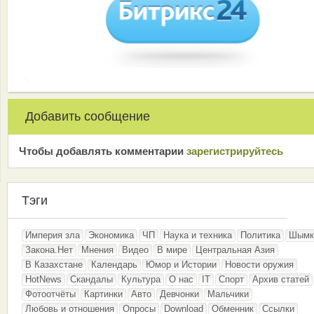
Добавить сообщение
Чтобы добавлять комментарии
зарeгиcтрирyйтeсь
Тэги
Империя зла
Экономика
ЧП
Наука и техника
Политика
Шымк
Закона.Нет
Мнения
Видео
В мире
Центральная Азия
В Казахстане
Календарь
Юмор и Истории
Новости оружия
HotNews
Скандалы
Культура
О нас
IT
Спорт
Архив статей
Фотоотчёты
Картинки
Авто
Девчонки
Мальчики
Любовь и отношения
Опросы
Download
Обменник
Ссылки