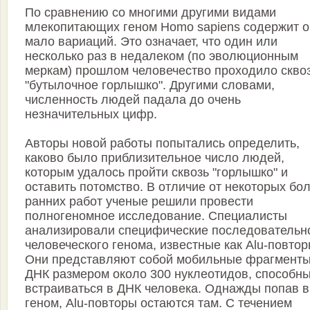
По сравнению со многими другими видами
млекопитающих геном Homo sapiens содержит о
мало вариаций. Это означает, что один или
несколько раз в недалеком (по эволюционным
меркам) прошлом человечество проходило скво
"бутылочное горлышко". Другими словами,
численность людей падала до очень
незначительных цифр.
Авторы новой работы попытались определить,
каково было приблизительное число людей,
которым удалось пройти сквозь "горлышко" и
оставить потомство. В отличие от некоторых бо
ранних работ ученые решили провести
полногеномное исследование. Специалисты
анализировали специфические последовательн
человеческого генома, известные как Alu-повтор
Они представляют собой мобильные фрагмент
ДНК размером около 300 нуклеотидов, способн
встраиваться в ДНК человека. Однажды попав в
геном, Alu-повторы остаются там. С течением