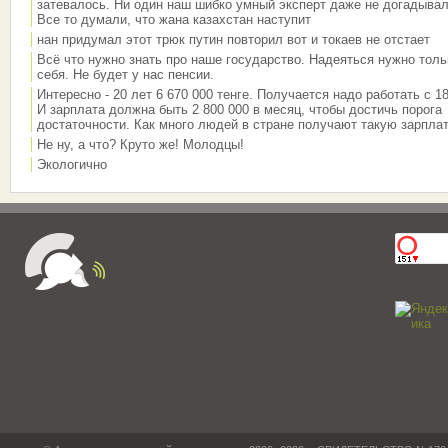
затевалось. Ни один наш шибко умный эксперт даже не догадывал
Все то думали, что жана казахстан наступит
нан придумал этот трюк путин повторил вот и токаев не отстает
Всё что нужно знать про наше государство. Надеяться нужно толь
себя. Не будет у нас пенсии.
Интересно - 20 лет 6 670 000 тенге. Получается надо работать с 18
И зарплата должна быть 2 800 000 в месяц, чтобы достичь порога
достаточности. Как много людей в стране получают такую зарплат
Не ну, а что? Круто же! Молодцы!
Экологично