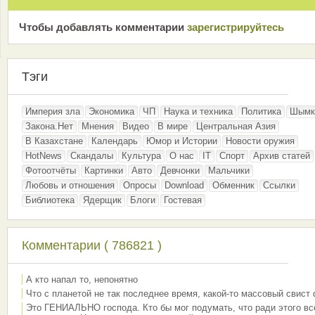
Чтобы добавлять комментарии
зарeгиcтрирyйтeсь
Тэги
Империя зла
Экономика
ЧП
Наука и техника
Политика
Шымк
Закона.Нет
Мнения
Видео
В мире
Центральная Азия
В Казахстане
Календарь
Юмор и Истории
Новости оружия
HotNews
Скандалы
Культура
О нас
IT
Спорт
Архив статей
Фотоотчёты
Картинки
Авто
Девчонки
Мальчики
Любовь и отношения
Опросы
Download
Обменник
Ссылки
Библиотека
Ядерщик
Блоги
Гостевая
Комментарии ( 786821 )
А кто напал то, непонятно
Что с планетой не так последнее время, какой-то массовый свист
Это ГЕНИАЛЬНО господа. Кто бы мог подумать, что ради этого вс