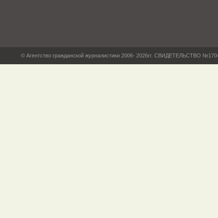
© Агентство гражданской журналистики 2006- 2026гг. СВИДЕТЕЛЬСТВО №17