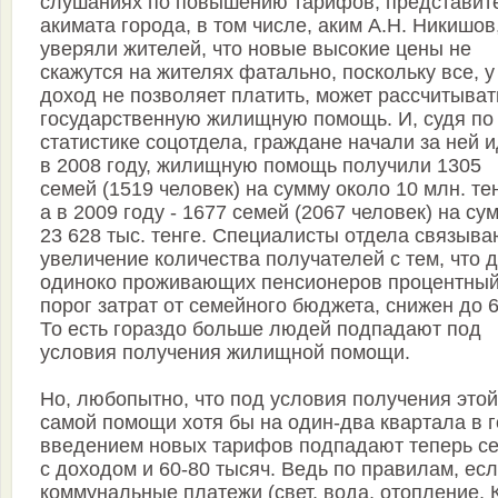
слушаниях по повышению тарифов, представит
акимата города, в том числе, аким А.Н. Никишов
уверяли жителей, что новые высокие цены не
скажутся на жителях фатально, поскольку все, у
доход не позволяет платить, может рассчитыват
государственную жилищную помощь. И, судя по
статистике соцотдела, граждане начали за ней и
в 2008 году, жилищную помощь получили 1305
семей (1519 человек) на сумму около 10 млн. тен
а в 2009 году - 1677 семей (2067 человек) на сум
23 628 тыс. тенге. Специалисты отдела связыва
увеличение количества получателей с тем, что 
одиноко проживающих пенсионеров процентны
порог затрат от семейного бюджета, снижен до 
То есть гораздо больше людей подпадают под
условия получения жилищной помощи.
Но, любопытно, что под условия получения этой
самой помощи хотя бы на один-два квартала в г
введением новых тарифов подпадают теперь с
с доходом и 60-80 тысяч. Ведь по правилам, ес
коммунальные платежи (свет, вода, отопление, 