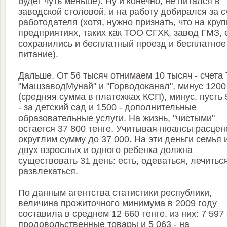
будет чуть меньше). Ну и конечно, не питался в
заводской столовой, и на работу добирался за с
работодателя (хотя, нужно признать, что на кру
предприятиях, таких как ТОО СГХК, завод ГМЗ,
сохранились и бесплатный проезд и бесплатное
питание).
Дальше. От 56 тысяч отнимаем 10 тысяч - счета
"МашзаводМунай" и "Горводоканал", минус 1200
(средняя сумма в платежках КСП), минус, пусть
- за детский сад и 1500 - дополнительные
образовательные услуги. На жизнь, "чистыми"
остается 37 800 тенге. Учитывая нюансы расцен
округлим сумму до 37 000. На эти деньги семья 
двух взрослых и одного ребенка должна
существовать 31 день: есть, одеваться, лечитьс
развлекаться.
По данным агентства статистики республики,
величина прожиточного минимума в 2009 году
составила в среднем 12 660 тенге, из них: 7 597 
продовольственные товары и 5 063 - на