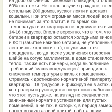
на дорогой счетчик - экономия очевидна, отопле
60% платежки. Не столь везучие граждане, то е
остальные 200 домов, кусают локти и достают
кошельки. При этом огромная масса людей все 
не понимает, за что платит, в то время как
температура в их квартирах не поднимается вы
14-16 градусов. Вполне вероятно, что в том, что
батареи в квартирах остаются холодными винов
и КСП (забитые накипью батареи, не утепленны
лестничные клетки и т.п.), но уже имеются
прецеденты, когда после увеличения отверстия 
шайбе на сотую миллиметра, в доме становилос
тепло. Так же есть примеры, когда выполнение
требований "машзаводмунаецев" приводило к
снижению температуры в жилых помещениях.
Стремясь к достижению нормативной температу
квартирах - 18 градусов, и фиксируя ее в актах, 
контролеры и руководство энергетиков забываю
что этот, пусть даже, на взгляд не специалиста,
заниженный норматив установлен для пустых
помещений, а не тех, в которых, в период замер
нагрет воздух газовой плитой, работающим