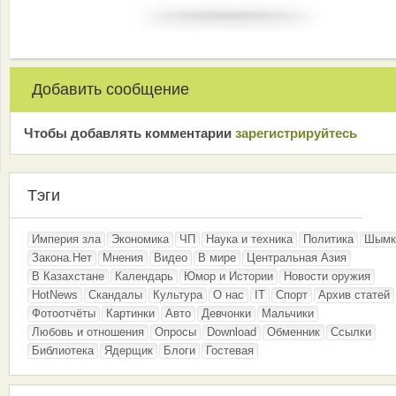
Добавить сообщение
Чтобы добавлять комментарии
зарeгиcтрирyйтeсь
Тэги
Империя зла
Экономика
ЧП
Наука и техника
Политика
Шымк
Закона.Нет
Мнения
Видео
В мире
Центральная Азия
В Казахстане
Календарь
Юмор и Истории
Новости оружия
HotNews
Скандалы
Культура
О нас
IT
Спорт
Архив статей
Фотоотчёты
Картинки
Авто
Девчонки
Мальчики
Любовь и отношения
Опросы
Download
Обменник
Ссылки
Библиотека
Ядерщик
Блоги
Гостевая