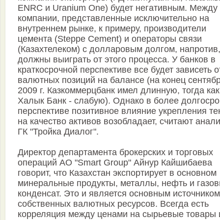
ENRC и Uranium One) будет негативным. Между
компании, представленные исключительно на
внутреннем рынке, к примеру, производители
цемента (Steppe Cement) и операторы связи
(Казахтелеком) с долларовым долгом, напротив
должны выиграть от этого процесса. У банков в
краткосрочной перспективе все будет зависеть о
валютных позиций на балансе (на конец сентяб
2009 г. Казкоммерцбанк имел длинную, тогда как
Халык Банк - слабую). Однако в более долгоср
перспективе позитивное влияние укрепления те
на качество активов возобладает, считают анал
ГК "Тройка Диалог".
Директор департамента брокерских и торговых
операций АО "Smart Group" Айнур Кайшибаева
говорит, что Казахстан экспортирует в основном
минеральные продукты, металлы, нефть и газо
конденсат. Это и является основным источником
собственных валютных ресурсов. Всегда есть
корреляция между ценами на сырьевые товары 