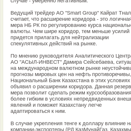
случае - умеренно негативным.
Ведущий трейдер АО "Smart Group" Кайрат Тна
считает, что расширение коридора - это логична
мера НБ РК по регулированию курса националь
валюты. Чем шире коридор, тем меньше усилий
придется прилагать для нейтрализации
спекулятивных действий на рынке.
По мнению руководителя Аналитического Центр
АО "АСЫЛ-ИНВЕСТ" Дамира Cейсебаева, ситуа
на международном валютном рынке неустойчив
прогнозы мировых цен на нефть противоречивы,
Национальный Банк Казахстана в этих условиях
объявил о расширении коридора. Данная резер
мера позволит сделать режим курсообразовани
более гибким в условиях непредвиденных внеш
явлений и поможет Казахстану легче
адаптироваться к ним.
В случае укрепления тенге к доллару влияние н
компании-экспортеры (РД КазМунайГаз, Казахмы