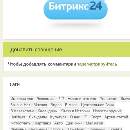
Добавить сообщение
Чтобы добавлять комментарии
зарeгиcтрирyйтeсь
Тэги
Империя зла
Экономика
ЧП
Наука и техника
Политика
Шымк
Закона.Нет
Мнения
Видео
В мире
Центральная Азия
В Казахстане
Календарь
Юмор и Истории
Новости оружия
HotNews
Скандалы
Культура
О нас
IT
Спорт
Архив статей
Фотоотчёты
Картинки
Авто
Девчонки
Мальчики
Любовь и отношения
Опросы
Download
Обменник
Ссылки