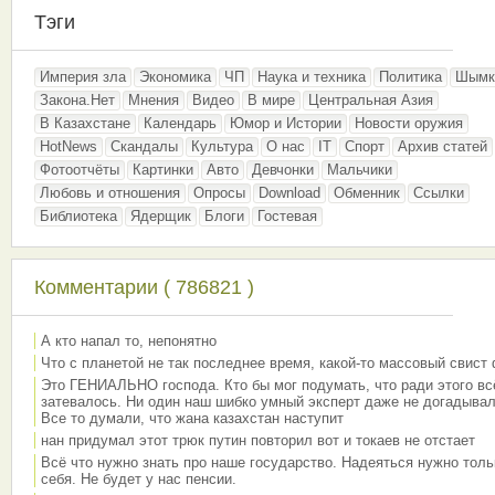
Тэги
Империя зла
Экономика
ЧП
Наука и техника
Политика
Шымк
Закона.Нет
Мнения
Видео
В мире
Центральная Азия
В Казахстане
Календарь
Юмор и Истории
Новости оружия
HotNews
Скандалы
Культура
О нас
IT
Спорт
Архив статей
Фотоотчёты
Картинки
Авто
Девчонки
Мальчики
Любовь и отношения
Опросы
Download
Обменник
Ссылки
Библиотека
Ядерщик
Блоги
Гостевая
Комментарии ( 786821 )
А кто напал то, непонятно
Что с планетой не так последнее время, какой-то массовый свист
Это ГЕНИАЛЬНО господа. Кто бы мог подумать, что ради этого вс
затевалось. Ни один наш шибко умный эксперт даже не догадывал
Все то думали, что жана казахстан наступит
нан придумал этот трюк путин повторил вот и токаев не отстает
Всё что нужно знать про наше государство. Надеяться нужно толь
себя. Не будет у нас пенсии.