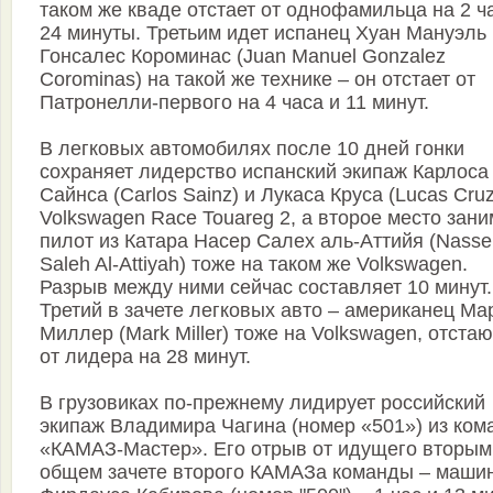
таком же кваде отстает от однофамильца на 2 ч
24 минуты. Третьим идет испанец Хуан Мануэль
Гонсалес Короминас (Juan Manuel Gonzalez
Corominas) на такой же технике – он отстает от
Патронелли-первого на 4 часа и 11 минут.
В легковых автомобилях после 10 дней гонки
сохраняет лидерство испанский экипаж Карлоса
Сайнса (Carlos Sainz) и Лукаса Круса (Lucas Cruz
Volkswagen Race Touareg 2, а второе место зани
пилот из Катара Насер Салех аль-Аттийя (Nasse
Saleh Al-Attiyah) тоже на таком же Volkswagen.
Разрыв между ними сейчас составляет 10 минут.
Третий в зачете легковых авто – американец Ма
Миллер (Mark Miller) тоже на Volkswagen, отста
от лидера на 28 минут.
В грузовиках по-прежнему лидирует российский
экипаж Владимира Чагина (номер «501») из ко
«КАМАЗ-Мастер». Его отрыв от идущего вторым
общем зачете второго КАМАЗа команды – маши