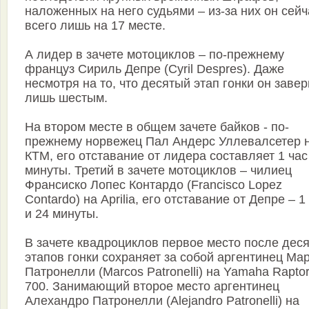
наложенных на него судьями – из-за них он сейч
всего лишь на 17 месте.
А лидер в зачете мотоциклов – по-прежнему
француз Сириль Депре (Cyril Despres). Даже
несмотря на то, что десятый этап гонки он заве
лишь шестым.
На втором месте в общем зачете байков - по-
прежнему норвежец Пал Андерс Уллевалсетер 
КТМ, его отставание от лидера составляет 1 час
минуты. Третий в зачете мотоциклов – чилиец
Франсиско Лопес Контардо (Francisco Lopez
Contardo) на Aprilia, его отставание от Депре – 1
и 24 минуты.
В зачете квадроциклов первое место после дес
этапов гонки сохраняет за собой аргентинец Ма
Патронелли (Marcos Patronelli) на Yamaha Rapto
700. Занимающий второе место аргентинец
Алехандро Патронелли (Alejandro Patronelli) на