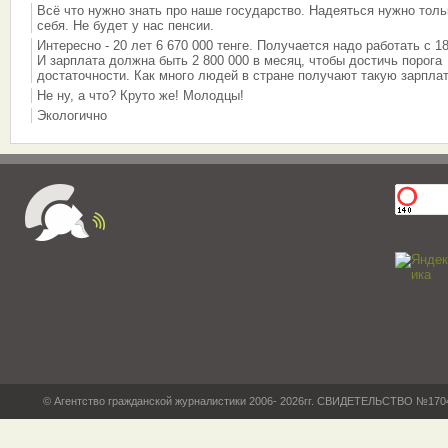
Всё что нужно знать про наше государство. Надеяться нужно толь
себя. Не будет у нас пенсии.
Интересно - 20 лет 6 670 000 тенге. Получается надо работать с 18
И зарплата должна быть 2 800 000 в месяц, чтобы достичь порога
достаточности. Как много людей в стране получают такую зарплат
Не ну, а что? Круто же! Молодцы!
Экологично
© Агентство гражданской журналистики 2006- 2026гг. СВИДЕТЕЛЬСТВО №17