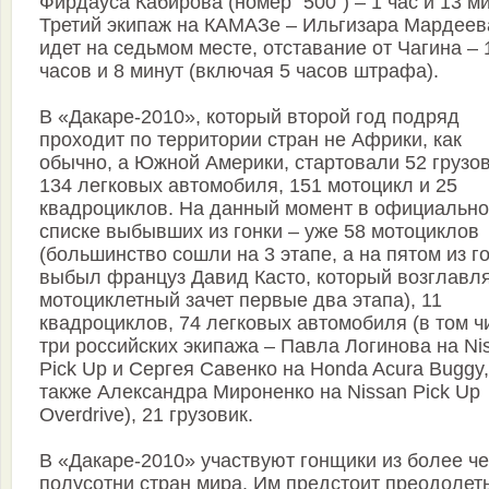
Фирдауса Кабирова (номер "500") – 1 час и 13 ми
Третий экипаж на КАМАЗе – Ильгизара Мардеев
идет на седьмом месте, отставание от Чагина – 
часов и 8 минут (включая 5 часов штрафа).
В «Дакаре-2010», который второй год подряд
проходит по территории стран не Африки, как
обычно, а Южной Америки, стартовали 52 грузов
134 легковых автомобиля, 151 мотоцикл и 25
квадроциклов. На данный момент в официальн
списке выбывших из гонки – уже 58 мотоциклов
(большинство сошли на 3 этапе, а на пятом из г
выбыл француз Давид Касто, который возглавл
мотоциклетный зачет первые два этапа), 11
квадроциклов, 74 легковых автомобиля (в том ч
три российских экипажа – Павла Логинова на Ni
Pick Up и Сергея Савенко на Honda Acura Buggy,
также Александра Мироненко на Nissan Pick Up
Overdrive), 21 грузовик.
В «Дакаре-2010» участвуют гонщики из более ч
полусотни стран мира. Им предстоит преодолет