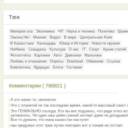
Тэги
Империя зла
Экономика
ЧП
Наука и техника
Политика
Шымк
Закона.Нет
Мнения
Видео
В мире
Центральная Азия
В Казахстане
Календарь
Юмор и Истории
Новости оружия
HotNews
Скандалы
Культура
О нас
IT
Спорт
Архив статей
Фотоотчёты
Картинки
Авто
Девчонки
Мальчики
Любовь и отношения
Опросы
Download
Обменник
Ссылки
Библиотека
Ядерщик
Блоги
Гостевая
Комментарии ( 786821 )
А кто напал то, непонятно
Что с планетой не так последнее время, какой-то массовый свист
Это ГЕНИАЛЬНО господа. Кто бы мог подумать, что ради этого вс
затевалось. Ни один наш шибко умный эксперт даже не догадывал
Все то думали, что жана казахстан наступит
нан придумал этот трюк путин повторил вот и токаев не отстает