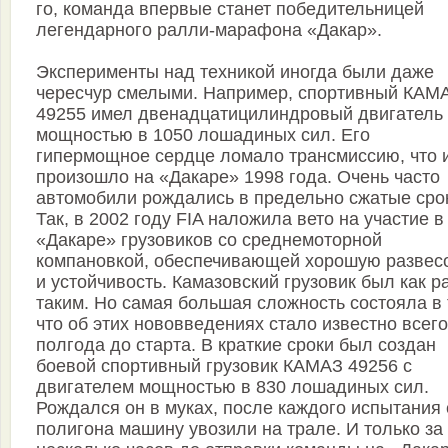
го, команда впервые станет победительницей
легендарного ралли-марафона «Дакар».
Эксперименты над техникой иногда были даже
чересчур смелыми. Например, спортивный КАМ
49255 имел двенадцатицилиндровый двигатель
мощностью в 1050 лошадиных сил. Его
гипермощное сердце ломало трансмиссию, что 
произошло на «Дакаре» 1998 года. Очень часто
автомобили рождались в предельно сжатые сро
Так, в 2002 году FIA наложила вето на участие в
«Дакаре» грузовиков со среднемоторной
компановкой, обеспечивающей хорошую развес
и устойчивость. Камазовский грузовик был как р
таким. Но самая большая сложность состояла в 
что об этих нововведениях стало известно всего
полгода до старта. В краткие сроки был создан
боевой спортивный грузовик КАМАЗ 49256 с
двигателем мощностью в 830 лошадиных сил.
Рождался он в муках, после каждого испытания 
полигона машину увозили на трале. И только за