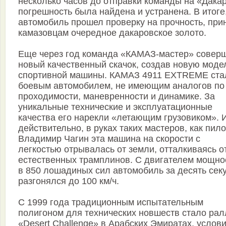
несколько часов до отправки команды на «Дака
погрешность была найдена и устранена. В итоге
автомобиль прошел проверку на прочность, при
камазовцам очередное дакаровское золото.
Еще через год команда «КАМАЗ-мастер» совер
новый качественный скачок, создав новую моде
спортивной машины. КАМАЗ 4911 EXTREME ста
боевым автомобилем, не имеющим аналогов по
проходимости, маневренности и динамике. За
уникальные технические и эксплуатационные
качества его нарекли «летающим грузовиком». 
действительно, в руках таких мастеров, как пило
Владимир Чагин эта машина на скорости с
легкостью отрывалась от земли, отталкиваясь о
естественных трамплинов. С двигателем мощно
в 850 лошадиных сил автомобиль за десять сек
разгонялся до 100 км/ч.
С 1999 года традиционным испытательным
полигоном для технических новшеств стало рал
«Desert Challenge» в Арабских Эмиратах, услов