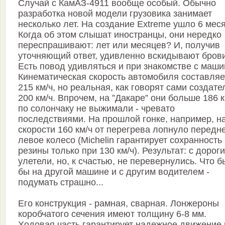
Случай с КамАЗ-4911 вообще особый. Обычно
разработка новой модели грузовика занимает
несколько лет. На создание Extreme ушло 6 мес
Когда об этом слышат иностранцы, они нередко
переспрашивают: лет или месяцев? И, получив
уточняющий ответ, удивленно вскидывают брови
Есть повод удивляться и при знакомстве с маши
Кинематическая скорость автомобиля составляе
215 км/ч, но реальная, как говорят сами создате
200 км/ч. Впрочем, на ”Дакаре” они больше 186 к
по солончаку не выжимали - чревато
последствиями. На прошлой гонке, например, н
скорости 160 км/ч от перегрева лопнуло передн
левое колесо (Michelin гарантирует сохранность
резины только при 130 км/ч). Результат: с дороги
улетели, но, к счастью, не перевернулись. Что 
бы на другой машине и с другим водителем -
подумать страшно...
Его конструкция - рамная, сварная. Лонжероны
коробчатого сечения имеют толщину 6-8 мм.
Ходовая часть гарантирует надежное движение 