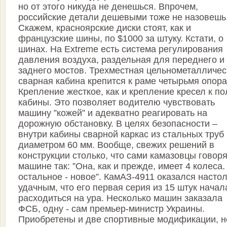
но от этого никуда не денешься. Впрочем,
российские детали дешевыми тоже не назовешь
Скажем, красноярские диски стоят, как и
французские шины, по $1000 за штуку. Кстати, о
шинах. На Extreme есть система регулирования
давления воздуха, раздельная для переднего и
заднего мостов. Трехместная цельнометалличес
сварная кабина крепится к раме четырьмя опора
Крепление жесткое, как и крепление кресел к по
кабины. Это позволяет водителю чувствовать
машину ”кожей” и адекватно реагировать на
дорожную обстановку. В целях безопасности –
внутри кабины сварной каркас из стальных труб
диаметром 60 мм. Вообще, свежих решений в
конструкции столько, что сами камазовцы говоря
машине так: ”Она, как и прежде, имеет 4 колеса.
остальное - новое”. КамАЗ-4911 оказался насто
удачным, что его первая серия из 15 штук начал
расходиться на ура. Несколько машин заказала
ФСБ, одну - сам премьер-министр Украины.
Приобретены и две спортивные модификации, н