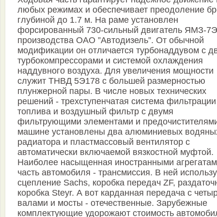
любых режимах и обеспечивает преодоление б
глубиной до 1.7 м. На раме установлен
форсированный 730-сильный двигатель ЯМЗ-7
производства ОАО ”Автодизель”. От обычной
модификации он отличается турбонаддувом с д
турбокомпрессорами и системой охлаждения
наддувного воздуха. Для увеличения мощности
служит ТНВД 5Э178 с большей размерностью
плунжерной пары. В числе новых технических
решений - трехступенчатая система фильтрации
топлива и воздушный фильтр с двумя
фильтрующими элементами и предочистителями
машине установлены два алюминиевых водяны
радиатора и пластмассовый вентилятор с
автоматически включаемой вязкостной муфтой.
Наиболее насыщенная иностранными агрегата
часть автомобиля - трансмиссия. В ней использ
сцепление Sachs, коробка передач ZF, раздаточ
коробка Steyr. А вот карданная передача с четы
валами и мосты - отечественные. Зарубежные
комплектующие удорожают стоимость автомоби