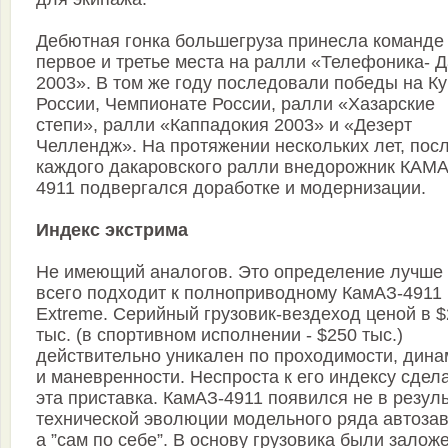
Дебютная гонка большегруза принесла команде
первое и третье места на ралли «Телефоника- 
2003». В том же году последовали победы на Ку
России, Чемпионате России, ралли «Хазарские
степи», ралли «Каппадокия 2003» и «Дезерт
Челлендж». На протяжении нескольких лет, пос
каждого дакаровского ралли внедорожник КАМ
4911 подвергался доработке и модернизации.
Индекс экстрима
Не имеющий аналогов. Это определение лучше
всего подходит к полноприводному КамАЗ-4911
Extreme. Серийный грузовик-вездеход ценой в 
тыс. (в спортивном исполнении - $250 тыс.)
действительно уникален по проходимости, дина
и маневренности. Неспроста к его индексу сдел
эта приставка. КамАЗ-4911 появился не в резул
технической эволюции модельного ряда автозав
а ”сам по себе”. В основу грузовика были залож