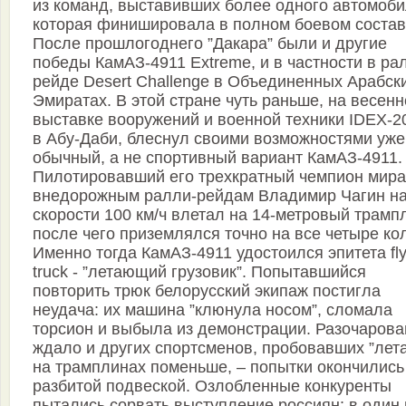
из команд, выставивших более одного автомоби
которая финишировала в полном боевом состав
После прошлогоднего ”Дакара” были и другие
победы КамАЗ-4911 Extreme, и в частности в ра
рейде Desert Challenge в Объединенных Арабск
Эмиратах. В этой стране чуть раньше, на весен
выставке вооружений и военной техники IDEX-2
в Абу-Даби, блеснул своими возможностями уже
обычный, а не спортивный вариант КамАЗ-4911.
Пилотировавший его трехкратный чемпион мира
внедорожным ралли-рейдам Владимир Чагин н
скорости 100 км/ч влетал на 14-метровый трамп
после чего приземлялся точно на все четыре ко
Именно тогда КамАЗ-4911 удостоился эпитета fly
truck - ”летающий грузовик”. Попытавшийся
повторить трюк белорусский экипаж постигла
неудача: их машина ”клюнула носом”, сломала
торсион и выбыла из демонстрации. Разочарова
ждало и других спортсменов, пробовавших ”лета
на трамплинах поменьше, – попытки окончились
разбитой подвеской. Озлобленные конкуренты
пытались сорвать выступление россиян: в один 