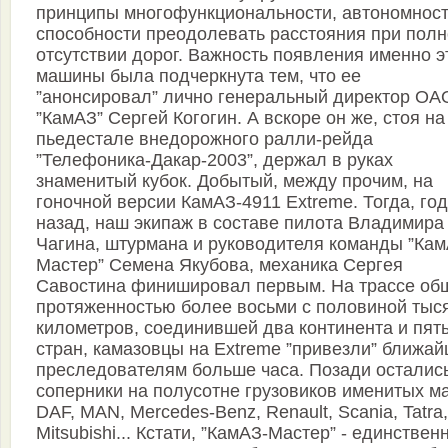
принципы многофункциональности, автономност
способности преодолевать расстояния при пол
отсутствии дорог. Важность появления именно э
машины была подчеркнута тем, что ее
”анонсировал” лично генеральный директор ОА
”КамАЗ” Сергей Когогин. А вскоре он же, стоя на
пьедестале внедорожного ралли-рейда
”Телефоника-Дакар-2003”, держал в руках
знаменитый кубок. Добытый, между прочим, на
гоночной версии КамАЗ-4911 Extreme. Тогда, год
назад, наш экипаж в составе пилота Владимира
Чагина, штурмана и руководителя команды ”Кам
Мастер” Семена Якубова, механика Сергея
Савостина финишировал первым. На трассе об
протяженностью более восьми с половиной тыс
километров, соединившей два континента и пят
стран, камазовцы на Extreme ”привезли” ближа
преследователям больше часа. Позади осталис
соперники на полусотне грузовиков именитых ма
DAF, MAN, Mercedes-Benz, Renault, Scania, Tatra,
Mitsubishi... Кстати, ”КамАЗ-Мастер” - единствен