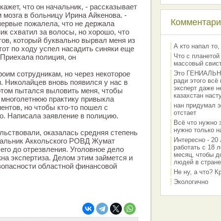
окажет, что он начальник, - рассказывает
 мозга в больницу Ирина Айкенова. -
Комментарии
первые пожалела, что не держала
ик схватил за волосы, но хорошо, что
тов, который буквально вырвал меня из
А кто напал то,
тот по ходу успел насадить синяки еще
Что с планетой
Приехала полиция, он
массовый свис
роим сотрудникам, но через некоторое
Это ГЕНИАЛЬНО 
ради этого всё
и. Николайцев вновь появился у нас в
эксперт даже н
отом пытался выловить меня, чтобы
казахстан наст
 многолетнюю практику привыкла
нан придумал э
ентов, но чтобы кто-то пошел с
отстает
ло. Написала заявление в полицию.
Всё что нужно 
нужно только на
льствовали, оказалась средняя степень
Интересно - 20 
ачальник Аккольского РОВД Жумат
работать с 18 л
его до отрезвления. Уголовное дело
месяц, чтобы д
жна экспертиза. Делом этим займется и
людей в стране
зопасности областной финансовой
Не ну, а что? 
Экологично