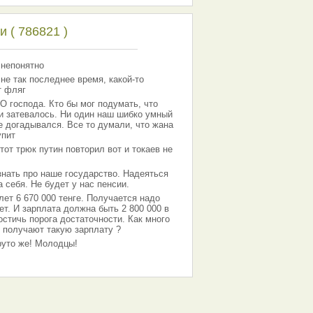
 ( 786821 )
 непонятно
 не так последнее время, какой-то
т фляг
господа. Кто бы мог подумать, что
 и затевалось. Ни один наш шибко умный
е догадывался. Все то думали, что жана
упит
тот трюк путин повторил вот и токаев не
знать про наше государство. Надеяться
 себя. Не будет у нас пенсии.
лет 6 670 000 тенге. Получается надо
ет. И зарплата должна быть 2 800 000 в
остичь порога достаточности. Как много
 получают такую зарплату ?
Круто же! Молодцы!