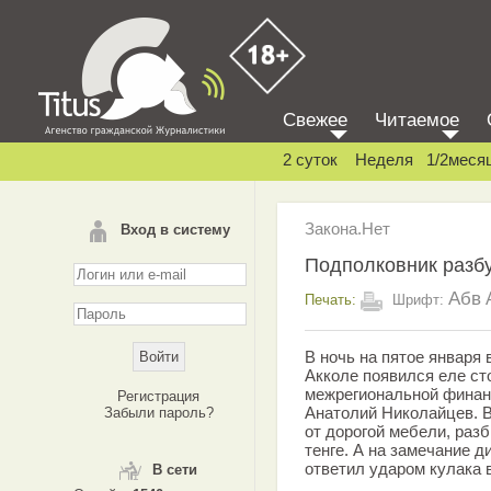
Свежее
Читаемое
2 суток
Неделя
1/2меся
Закона.Нет
Вход в систему
Подполковник разб
Абв
Печать:
Шрифт:
В ночь на пятое января 
Акколе появился еле ст
межрегиональной финан
Регистрация
Анатолий Николайцев. В
Забыли пароль?
от дорогой мебели, разб
тенге. А на замечание 
ответил ударом кулака 
В сети