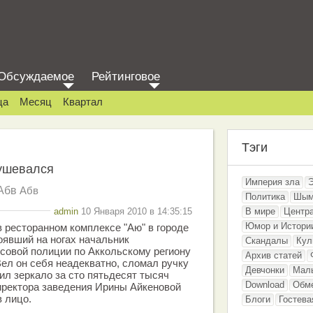
Обсуждаемое
Рейтинговое
ца
Месяц
Квартал
Тэги
ушевался
Империя зла
Абв
Абв
Политика
Шым
admin
10 Января 2010 в 14:35:15
В мире
Центр
Юмор и Истори
в ресторанном комплексе "Аю" в городе
оявший на ногах начальник
Скандалы
Кул
совой полиции по Аккольскому региону
Архив статей
ел он себя неадекватно, сломал ручку
Девчонки
Мал
ил зеркало за сто пятьдесят тысяч
Download
Обм
директора заведения Ирины Айкеновой
в лицо.
Блоги
Гостева