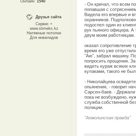
Онлайн:
1540
- Он кричал, что всем п
попавшая с сотрясением
Видела его впервые и в
Друзья сайта
охранников. Подполковн
Сервис +
подоспел один из клиен
www.stimeks.kz
рук пьяного офицера. А 
Натяжные потолки
двум моим работницам. 
Для инвалидов
оказал сопротивление т
время его уже отпустил
"Аю", забрал машину. П
попросить прощения. За
видеть кураж всяких кли
кулаками, такого не бы
- Николайцева освидете
опьянения, - говорит н
Сарсен-баев. - Держали 
пока не возбуждено, ну
служба собственной бе
полиции.
"Акмолинская правда"