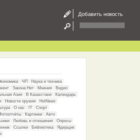
Добавить новость
Экономика
ЧП
Наука и техника
кент
Закона.Нет
Мнения
Видео
альная Азия
В Казахстане
Календарь
и
Новости оружия
HotNews
ьтура
О нас
IT
Спорт
Фотоотчёты
Картинки
Авто
ьчики
Любовь и отношения
Опросы
енник
Ссылки
Библиотека
Ядерщик
я