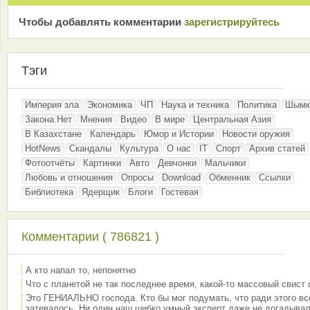
Чтобы добавлять комментарии
зарeгиcтрирyйтeсь
Тэги
Империя зла
Экономика
ЧП
Наука и техника
Политика
Шымк
Закона.Нет
Мнения
Видео
В мире
Центральная Азия
В Казахстане
Календарь
Юмор и Истории
Новости оружия
HotNews
Скандалы
Культура
О нас
IT
Спорт
Архив статей
Фотоотчёты
Картинки
Авто
Девчонки
Мальчики
Любовь и отношения
Опросы
Download
Обменник
Ссылки
Библиотека
Ядерщик
Блоги
Гостевая
Комментарии ( 786821 )
А кто напал то, непонятно
Что с планетой не так последнее время, какой-то массовый свист
Это ГЕНИАЛЬНО господа. Кто бы мог подумать, что ради этого вс
затевалось. Ни один наш шибко умный эксперт даже не догадывал