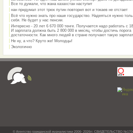
Все то думали, что жана казахстан наступит
нан придумал этот трюк путин повторил вот и токаев не отстает
Всё что нужно знать про наше государство. Надеяться нужно толь
себя. Не будет у нас пенсии.
Интересно - 20 лет 6 670 000 тенге. Получается надо работать с 18
И зарплата должна быть 2 800 000 в месяц, чтобы достичь порога
достаточности. Как много людей в стране получают такую зарплат
Не ну, а что? Круто же! Молодцы!
Экологично
© Агентство гражданской журналистики 2006- 2026гг. СВИДЕТЕЛЬСТВО №17