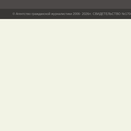
© Агентство гражданской журналистики 2006- 2026гг. СВИДЕТЕЛЬСТВО №17