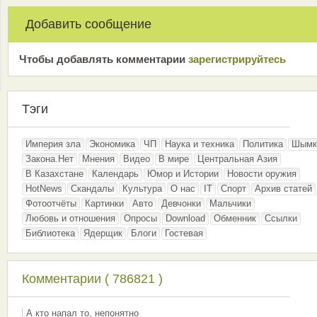
Добавить сообщение
Чтобы добавлять комментарии
зарeгиcтрирyйтeсь
Тэги
Империя зла
Экономика
ЧП
Наука и техника
Политика
Шымк
Закона.Нет
Мнения
Видео
В мире
Центральная Азия
В Казахстане
Календарь
Юмор и Истории
Новости оружия
HotNews
Скандалы
Культура
О нас
IT
Спорт
Архив статей
Фотоотчёты
Картинки
Авто
Девчонки
Мальчики
Любовь и отношения
Опросы
Download
Обменник
Ссылки
Библиотека
Ядерщик
Блоги
Гостевая
Комментарии ( 786821 )
А кто напал то, непонятно