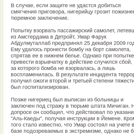
В случае, если защите не удастся добиться
смягчения приговора, нигерийцу грозит пожизне
тюремное заключение.
Попытку взорвать пассажирский самолет, летев
из Амстердама в Детройт, Умар Фарук
Абдулмуталлаб предпринял 25 декабря 2009 го
Ему удалось пронести бомбу на борт самолета,
спрятав ее в нижнем белье. Однако при попытке
привести взрывчатку в действие случился сбой, 
за которого бомба не взорвалась, а лишь
воспламенилась. В результате инцидента терро
получил ожоги второй и третьей степени тяжест
был госпитализирован.
Позже нигериец был выписан из больницы и
заключен под стражу в тюрьме штата Мичиган. 
допросе он сообщил, что действовал по указан
"Аль-Каеды", получая инструкции в Йемене. Кро
того стало известно, что Умар состоял на учете 
базе подозреваемых в экстремизме, однако не 