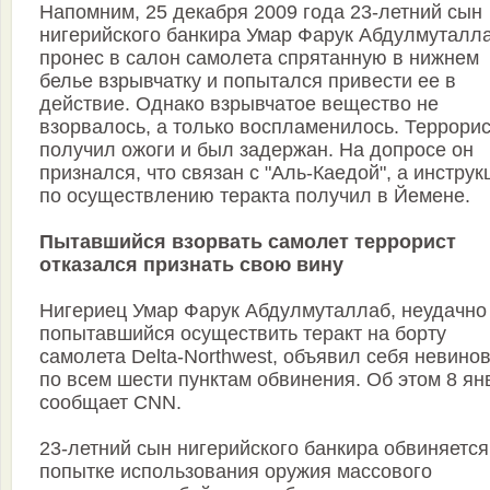
Напомним, 25 декабря 2009 года 23-летний сын
нигерийского банкира Умар Фарук Абдулмуталл
пронес в салон самолета спрятанную в нижнем
белье взрывчатку и попытался привести ее в
действие. Однако взрывчатое вещество не
взорвалось, а только воспламенилось. Террорис
получил ожоги и был задержан. На допросе он
признался, что связан с "Аль-Каедой", а инструк
по осуществлению теракта получил в Йемене.
Пытавшийся взорвать самолет террорист
отказался признать свою вину
Нигериец Умар Фарук Абдулмуталлаб, неудачно
попытавшийся осуществить теракт на борту
самолета Delta-Northwest, объявил себя невино
по всем шести пунктам обвинения. Об этом 8 ян
сообщает CNN.
23-летний сын нигерийского банкира обвиняется
попытке использования оружия массового