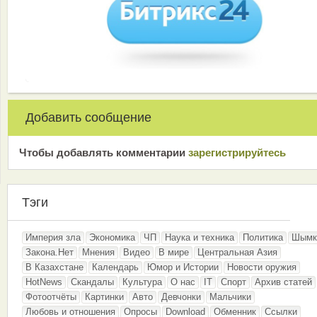
Добавить сообщение
Чтобы добавлять комментарии
зарeгиcтрирyйтeсь
Тэги
Империя зла
Экономика
ЧП
Наука и техника
Политика
Шымк
Закона.Нет
Мнения
Видео
В мире
Центральная Азия
В Казахстане
Календарь
Юмор и Истории
Новости оружия
HotNews
Скандалы
Культура
О нас
IT
Спорт
Архив статей
Фотоотчёты
Картинки
Авто
Девчонки
Мальчики
Любовь и отношения
Опросы
Download
Обменник
Ссылки