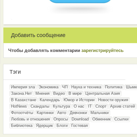
Добавить сообщение
Чтобы добавлять комментарии
зарeгиcтрирyйтeсь
Тэги
Империя зла
Экономика
ЧП
Наука и техника
Политика
Шымк
Закона.Нет
Мнения
Видео
В мире
Центральная Азия
В Казахстане
Календарь
Юмор и Истории
Новости оружия
HotNews
Скандалы
Культура
О нас
IT
Спорт
Архив статей
Фотоотчёты
Картинки
Авто
Девчонки
Мальчики
Любовь и отношения
Опросы
Download
Обменник
Ссылки
Библиотека
Ядерщик
Блоги
Гостевая