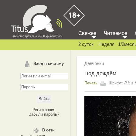
Свежее
Читаемое
2 суток
Неделя
1/2меся
Девчонки
Вход в систему
Под дождём
Абв
Печать:
Шрифт:
Регистрация
Забыли пароль?
В сети