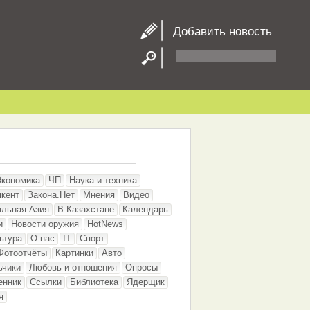
Добавить новость
Экономика
ЧП
Наука и техника
кент
Закона.Нет
Мнения
Видео
альная Азия
В Казахстане
Календарь
и
Новости оружия
HotNews
ьтура
О нас
IT
Спорт
Фотоотчёты
Картинки
Авто
ьчики
Любовь и отношения
Опросы
енник
Ссылки
Библиотека
Ядерщик
я