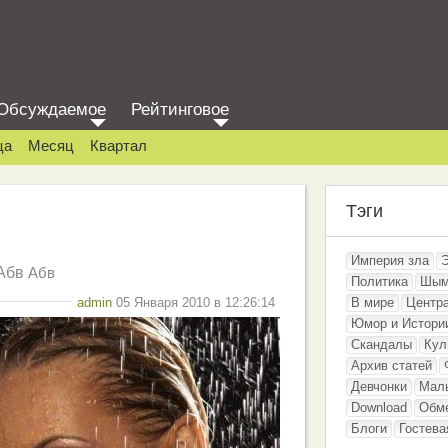
Обсуждаемое
Рейтинговое
ца
Месяц
Квартал
Тэги
Империя зла
Абв
Абв
Политика
Шым
admin
05 Января 2010 в 12:26:14
В мире
Центр
Юмор и Истори
Скандалы
Кул
Архив статей
Девчонки
Мал
Download
Обм
Блоги
Гостева