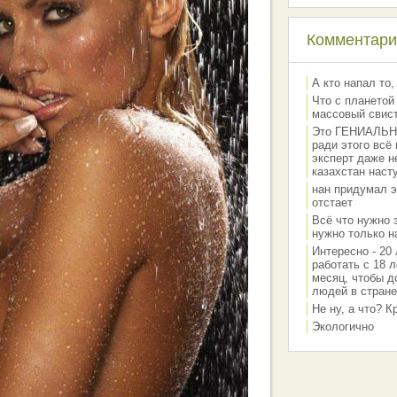
Комментарии
А кто напал то,
Что с планетой
массовый свис
Это ГЕНИАЛЬНО 
ради этого всё
эксперт даже н
казахстан наст
нан придумал э
отстает
Всё что нужно 
нужно только на
Интересно - 20 
работать с 18 л
месяц, чтобы д
людей в стране
Не ну, а что? 
Экологично