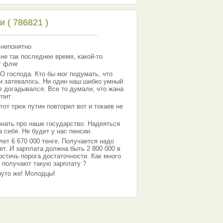
 ( 786821 )
 непонятно
 не так последнее время, какой-то
т фляг
господа. Кто бы мог подумать, что
 и затевалось. Ни один наш шибко умный
е догадывался. Все то думали, что жана
упит
тот трюк путин повторил вот и токаев не
знать про наше государство. Надеяться
 себя. Не будет у нас пенсии.
лет 6 670 000 тенге. Получается надо
ет. И зарплата должна быть 2 800 000 в
остичь порога достаточности. Как много
 получают такую зарплату ?
Круто же! Молодцы!