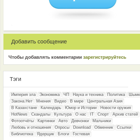
Добавить сообщение
Чтобы добавлять комментарии
зарeгиcтрирyйтeсь
Тэги
Империя зла
Экономика
ЧП
Наука и техника
Политика
Шымк
Закона.Нет
Мнения
Видео
В мире
Центральная Азия
В Казахстане
Календарь
Юмор и Истории
Новости оружия
HotNews
Скандалы
Культура
О нас
IT
Спорт
Архив статей
Фотоотчёты
Картинки
Авто
Девчонки
Мальчики
Любовь и отношения
Опросы
Download
Обменник
Ссылки
Библиотека
Ядерщик
Блоги
Гостевая