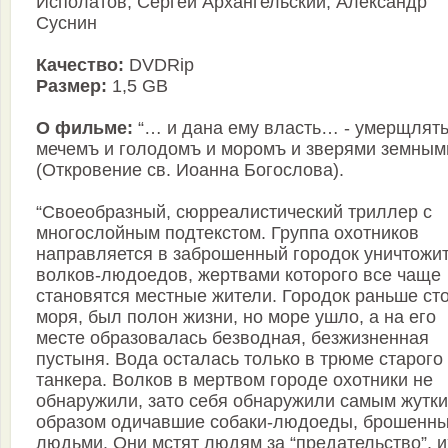
Исполатов, Сергей Архангельский, Александр
Суснин
Качество:
DVDRip
Размер:
1,5 GB
О фильме:
“… и дана ему власть… - умерщлят
мечемъ и голодомъ и моромъ и зверями земным
(Откровение св. Иоанна Богослова).
“Своеобразный, сюрреалистический триллер с
многослойным подтекстом. Группа охотников
направляется в заброшенный городок уничтожи
волков-людоедов, жертвами которого все чаще
становятся местные жители. Городок раньше ст
моря, был полон жизни, но море ушло, а на его
месте образовалась безводная, безжизненная
пустыня. Вода осталась только в трюме старого
танкера. Волков в мертвом городе охотники не
обнаружили, зато себя обнаружили самым жутк
образом одичавшие собаки-людоеды, брошенн
людьми. Они мстят людям за “предательство”, и