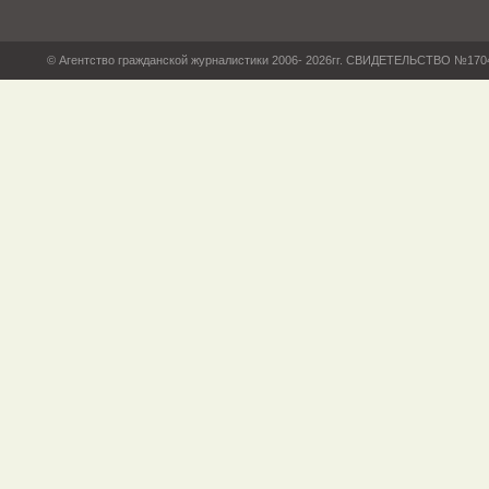
© Агентство гражданской журналистики 2006- 2026гг. СВИДЕТЕЛЬСТВО №17