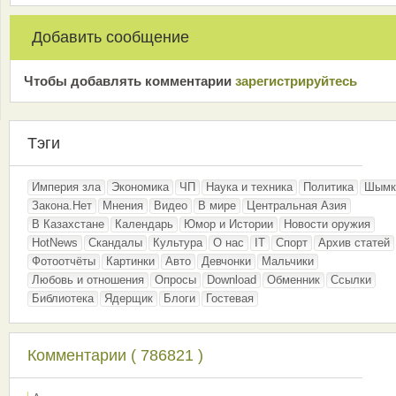
Добавить сообщение
Чтобы добавлять комментарии
зарeгиcтрирyйтeсь
Тэги
Империя зла
Экономика
ЧП
Наука и техника
Политика
Шымк
Закона.Нет
Мнения
Видео
В мире
Центральная Азия
В Казахстане
Календарь
Юмор и Истории
Новости оружия
HotNews
Скандалы
Культура
О нас
IT
Спорт
Архив статей
Фотоотчёты
Картинки
Авто
Девчонки
Мальчики
Любовь и отношения
Опросы
Download
Обменник
Ссылки
Библиотека
Ядерщик
Блоги
Гостевая
Комментарии ( 786821 )