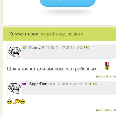
Комментарии,
,
по рейтингу
по дате
Гость
05.01.2010 в 17:35:11
# 31350
Шок и трепет для америкосов гребанных....
поощрить
|
п
SuperDan
08.01.2010 в 08:46:12
# 31605
поощрить
|
п