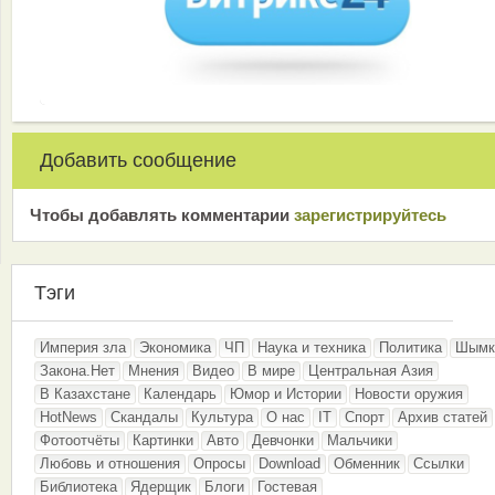
Добавить сообщение
Чтобы добавлять комментарии
зарeгиcтрирyйтeсь
Тэги
Империя зла
Экономика
ЧП
Наука и техника
Политика
Шымк
Закона.Нет
Мнения
Видео
В мире
Центральная Азия
В Казахстане
Календарь
Юмор и Истории
Новости оружия
HotNews
Скандалы
Культура
О нас
IT
Спорт
Архив статей
Фотоотчёты
Картинки
Авто
Девчонки
Мальчики
Любовь и отношения
Опросы
Download
Обменник
Ссылки
Библиотека
Ядерщик
Блоги
Гостевая